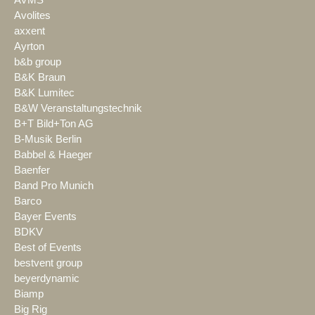
Avolites
axxent
Ayrton
b&b group
B&K Braun
B&K Lumitec
B&W Veranstaltungstechnik
B+T Bild+Ton AG
B-Musik Berlin
Babbel & Haeger
Baenfer
Band Pro Munich
Barco
Bayer Events
BDKV
Best of Events
bestvent group
beyerdynamic
Biamp
Big Rig