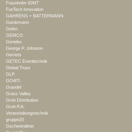
Fraunhofer IDMT
FunTech Innovation
GAHRENS + BATTERMANN
Gardemann
Gefen
GEMCO
Genelec
George P. Johnson
Gerriets
GETEC Eventtechnik
Global Truss
GLP
GO4IT!
Grandel
Grass Valley
Groh Distribution
Groh-P.A.
Veranstaltungstechnik
gruppe20
Gschwendtner