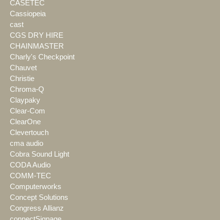
CASETEC
Cassiopeia
cast
CGS DRY HIRE
CHAINMASTER
Charly's Checkpoint
Chauvet
Christie
Chroma-Q
Claypaky
Clear-Com
ClearOne
Clevertouch
cma audio
Cobra Sound Light
CODA Audio
COMM-TEC
Computerworks
Concept Solutions
Congress Allianz
connectSignage