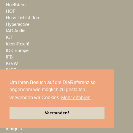
Hoellstern
HOF
Huss Licht & Ton
Hyperactive
IAD Audio
ICT
IdeenReich!
IDK Europe
IFB
IGVW
IHSE
IMEX
Um Ihren Besuch auf die DieReferenz so
IMG STAGE LINE
angenehm wie möglich zu gestalten,
Imtradex
in2Systems
verwenden wir Cookies
Mehr erfahren
INFiLED
Infinity
Verstanden!
InfoComm
InFocus
Innlights