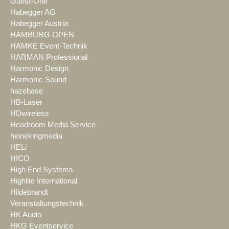
Guest-One
Habegger AG
Habegger Austria
HAMBURG OPEN
HAMKE Event-Technik
HARMAN Professional
Harmonic Design
Harmonic Sound
hazebase
HB-Laser
HDwireless
Headroom Media Service
heinekingmedia
HELi
HICO
High End Systems
Highlite International
Hildebrandt
Veranstaltungstechnik
HK Audio
HKG Eventservice