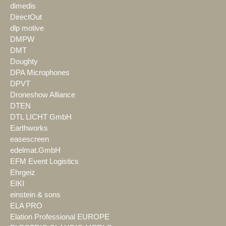
dimedis
DirectOut
dlp motive
DMPW
DMT
Doughty
DPA Microphones
DPVT
Droneshow Alliance
DTEN
DTL LICHT GmbH
Earthworks
easescreen
edelmat.GmbH
EFM Event Logistics
Ehrgeiz
EIKI
einstein & sons
ELA PRO
Elation Professional EUROPE