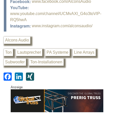
Facebook:
www.facebook.com/AlconsAudio
YouTube:
www.youtube.com/channel/UCMvAXl_G4o3toVlP-
RQ5hwA
Instagram:
www.instagram.com/alconsaudio/
Alcons Audio
Ton
Lautsprecher
PA Systeme
Line Arrays
Subwoofer
Ton-Installationen
F
Li
XI
a
n
N
Anzeige
c
k
G
e
e
b
dI