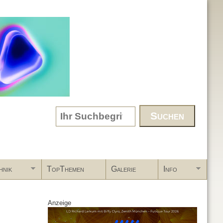
Search form
hnik
TopThemen
Galerie
Info
Anzeige