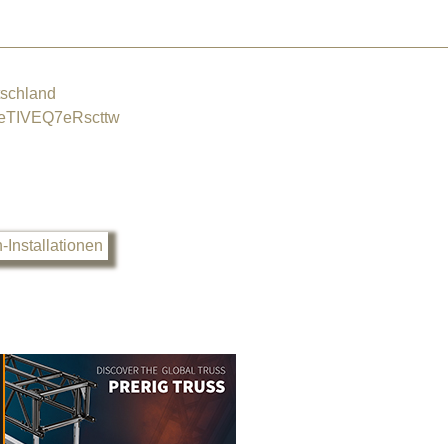
schland
eTIVEQ7eRscttw
-Installationen