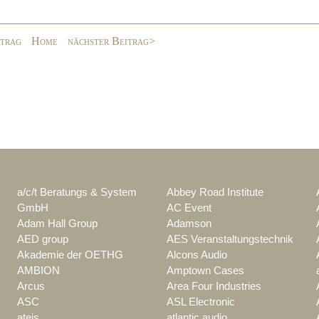
itrag
Home
nächster Beitrag>
a/c/t Beratungs & System
Abbey Road Institute
GmbH
AC Event
Adam Hall Group
Adamson
AED group
AES Veranstaltungstechnik
Akademie der OETHG
Alcons Audio
AMBION
Amptown Cases
Arcus
Area Four Industries
ASC
ASL Electronic
ateis
atlantic audio