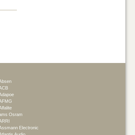
Absen
ACB
Adapoe
AFMG
Alfalite
ams Osram
ARRI
Assmann Electronic
Atlantis Audio