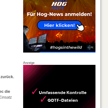
Anzeige
 zurück.
ec die
Einsatz