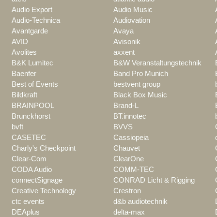
Audio Export
Audio Music
Audio-Technica
Audiovation
Avantgarde
Avaya
AVID
Avisonik
Avolites
axxent
B&K Lumitec
B&W Veranstaltungstechnik
Baenfer
Band Pro Munich
Best of Events
bestvent group
Bildkraft
Black Box Music
BRAINPOOL
Brand-L
Brunckhorst
BT.innotec
bvft
BVVS
CASETEC
Cassiopeia
Charly's Checkpoint
Chauvet
Clear-Com
ClearOne
CODA Audio
COMM-TEC
connectSignage
CONRAD Licht & Rigging
Creative Technology
Crestron
ctc events
d&b audiotechnik
DEAplus
delta-max