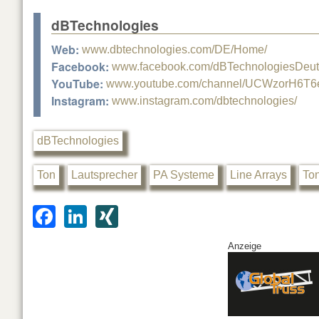
dBTechnologies
Web:
www.dbtechnologies.com/DE/Home/
Facebook:
www.facebook.com/dBTechnologiesDeut
YouTube:
www.youtube.com/channel/UCWzorH6T6
Instagram:
www.instagram.com/dbtechnologies/
dBTechnologies
Ton
Lautsprecher
PA Systeme
Line Arrays
Ton
F
Li
XI
a
n
N
Anzeige
c
k
G
e
e
b
dI