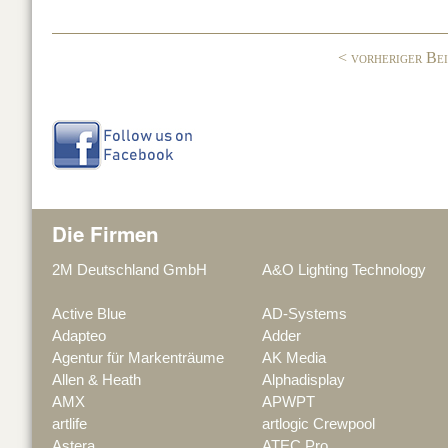
o
n
o
< vorheriger Be
k
Die Firmen
2M Deutschland GmbH
A&O Lighting Technology
Active Blue
AD-Systems
Adapteo
Adder
Agentur für Markenträume
AK Media
Allen & Heath
Alphadisplay
AMX
APWPT
artlife
artlogic Crewpool
Astera
ATEC Pro