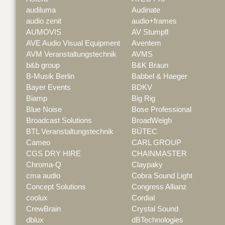
audiluma
Audinate
audio zenit
audio+frames
AUMOVIS
AV Stumpfl
AVE Audio Visual Equipment
Aventem
AVM Veranstaltungstechnik
AVMS
b&b group
B&K Braun
B-Musik Berlin
Babbel & Haeger
Bayer Events
BDKV
Biamp
Big Rig
Blue Noise
Bose Professional
Broadcast Solutions
BroadWeigh
BTL Veranstaltungstechnik
BÜTEC
Cameo
CARL GROUP
CGS DRY HIRE
CHAINMASTER
Chroma-Q
Claypaky
cma audio
Cobra Sound Light
Concept Solutions
Congress Allianz
coolux
Cordial
CrewBrain
Crystal Sound
dblux
dBTechnologies