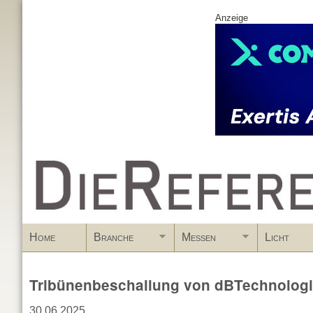
Anzeige
www.DieReferenz.de
Home
Branche
Messen
Licht
Tribünenbeschallung von dBTechnolog
30.06.2025