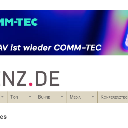
Skip to main content
Ton
Bühne
Media
Konferenztec
ies