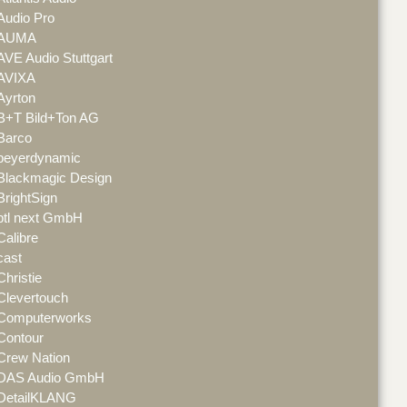
Audio Pro
AUMA
AVE Audio Stuttgart
AVIXA
Ayrton
B+T Bild+Ton AG
Barco
beyerdynamic
Blackmagic Design
BrightSign
btl next GmbH
Calibre
cast
Christie
Clevertouch
Computerworks
Contour
Crew Nation
DAS Audio GmbH
DetailKLANG