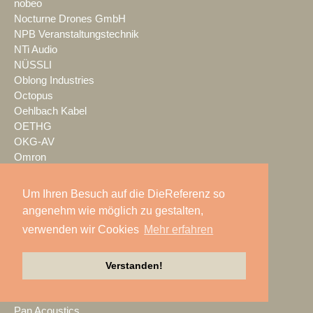
nobeo
Nocturne Drones GmbH
NPB Veranstaltungstechnik
NTi Audio
NÜSSLI
Oblong Industries
Octopus
Oehlbach Kabel
OETHG
OKG-AV
Omron
Optimahl Catering
Optocore
Um Ihren Besuch auf die DieReferenz so
ORANGE PRODUCTION DG
angenehm wie möglich zu gestalten,
OS-VT
verwenden wir Cookies
Mehr erfahren
Otto Events
P2 Veranstaltungstechnik
PA-Line
Verstanden!
Palmer
PAM/events
Pan Acoustics