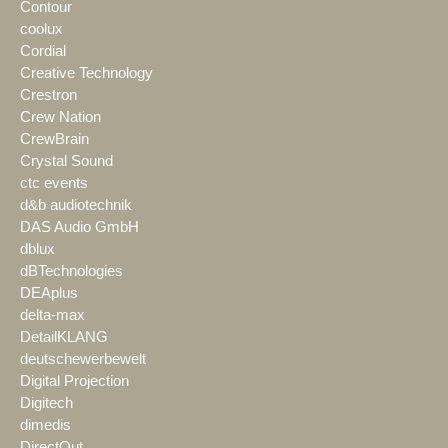
Contour
coolux
Cordial
Creative Technology
Crestron
Crew Nation
CrewBrain
Crystal Sound
ctc events
d&b audiotechnik
DAS Audio GmbH
dblux
dBTechnologies
DEAplus
delta-max
DetailKLANG
deutschewerbewelt
Digital Projection
Digitech
dimedis
DirectOut