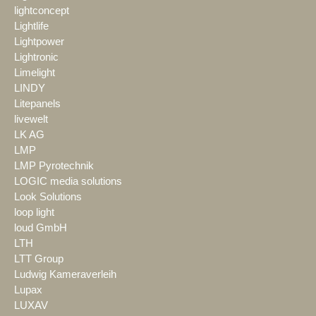
lightconcept
Lightlife
Lightpower
Lightronic
Limelight
LINDY
Litepanels
livewelt
LK AG
LMP
LMP Pyrotechnik
LOGIC media solutions
Look Solutions
loop light
loud GmbH
LTH
LTT Group
Ludwig Kameraverleih
Lupax
LUXAV