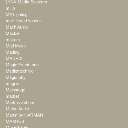
LYNX Media Systems
m.i.b
MA Lighting
mac. brand spaces
Mach Audio
Mackie
macom
Mad Music
Mäding
MADRIX
Magic Event- und
Medientechnik
Magic Sky
magnid
Mainstage
marbet
Markus Zehner
Martin Audio
Martin by HARMAN
MAXHUB
Maxin10sity