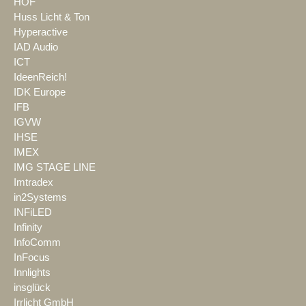
HOF
Huss Licht & Ton
Hyperactive
IAD Audio
ICT
IdeenReich!
IDK Europe
IFB
IGVW
IHSE
IMEX
IMG STAGE LINE
Imtradex
in2Systems
INFiLED
Infinity
InfoComm
InFocus
Innlights
insglück
Irrlicht GmbH