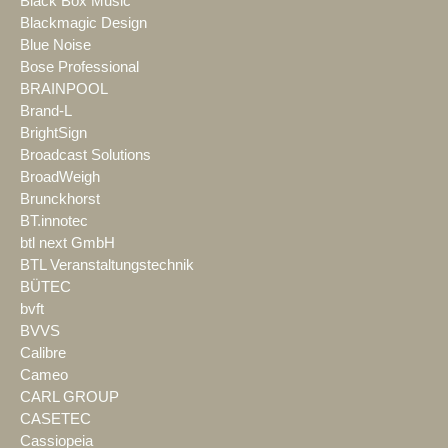
Black Box Music
Blackmagic Design
Blue Noise
Bose Professional
BRAINPOOL
Brand-L
BrightSign
Broadcast Solutions
BroadWeigh
Brunckhorst
BT.innotec
btl next GmbH
BTL Veranstaltungstechnik
BÜTEC
bvft
BVVS
Calibre
Cameo
CARL GROUP
CASETEC
Cassiopeia