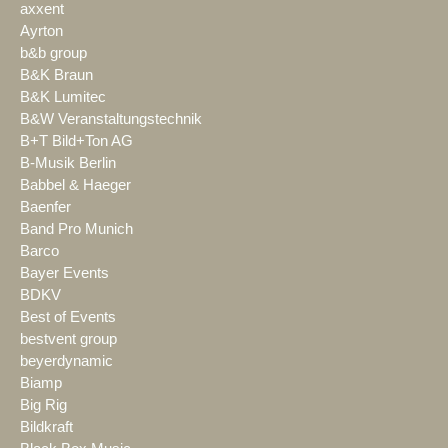
axxent
Ayrton
b&b group
B&K Braun
B&K Lumitec
B&W Veranstaltungstechnik
B+T Bild+Ton AG
B-Musik Berlin
Babbel & Haeger
Baenfer
Band Pro Munich
Barco
Bayer Events
BDKV
Best of Events
bestvent group
beyerdynamic
Biamp
Big Rig
Bildkraft