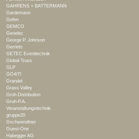
GAHRENS + BATTERMANN
Gardemann
Gefen
GEMCO
Genelec
George P. Johnson
Gerriets
GETEC Eventtechnik
Global Truss
GLP
GO4IT!
Grandel
Grass Valley
Groh Distribution
Groh-P.A.
Veranstaltungstechnik
gruppe20
Gschwendtner
Guest-One
Habegger AG