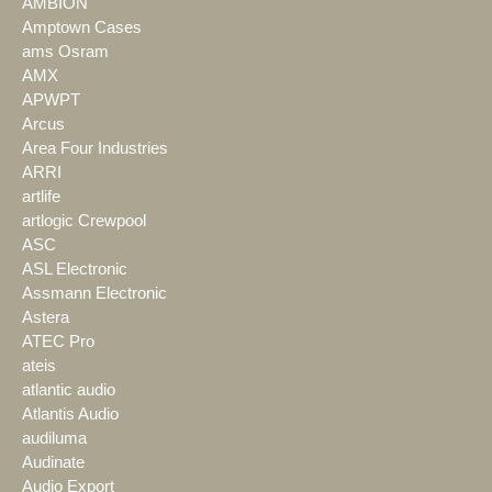
AMBION
Amptown Cases
ams Osram
AMX
APWPT
Arcus
Area Four Industries
ARRI
artlife
artlogic Crewpool
ASC
ASL Electronic
Assmann Electronic
Astera
ATEC Pro
ateis
atlantic audio
Atlantis Audio
audiluma
Audinate
Audio Export