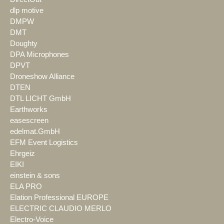
dlp motive
DMPW
DMT
Doughty
DPA Microphones
DPVT
Droneshow Alliance
DTEN
DTL LICHT GmbH
Earthworks
easescreen
edelmat.GmbH
EFM Event Logistics
Ehrgeiz
EIKI
einstein & sons
ELA PRO
Elation Professional EUROPE
ELECTRIC CLAUDIO MERLO
Electro-Voice