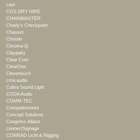
cast
CGS DRY HIRE
CHAINMASTER
Charly's Checkpoint
Chauvet
Christie
Chroma-Q
Claypaky
Clear-Com
ClearOne
Clevertouch
cma audio
Cobra Sound Light
CODA Audio
COMM-TEC
Computerworks
Concept Solutions
Congress Allianz
connectSignage
CONRAD Licht & Rigging