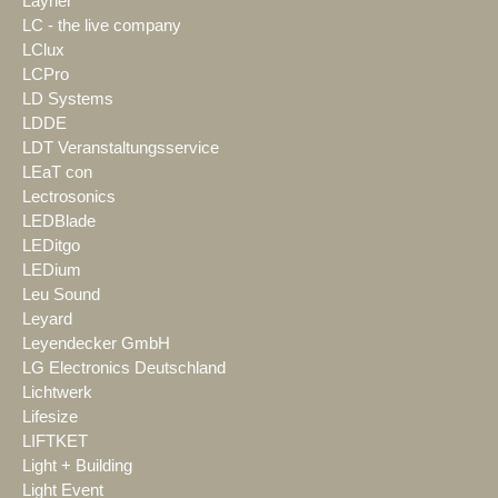
Layher
LC - the live company
LClux
LCPro
LD Systems
LDDE
LDT Veranstaltungsservice
LEaT con
Lectrosonics
LEDBlade
LEDitgo
LEDium
Leu Sound
Leyard
Leyendecker GmbH
LG Electronics Deutschland
Lichtwerk
Lifesize
LIFTKET
Light + Building
Light Event