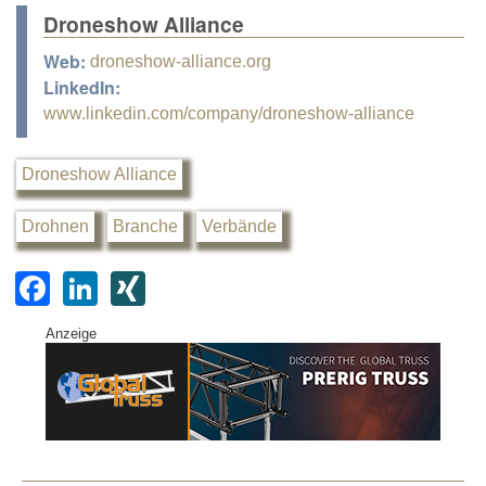
Droneshow Alliance
Web:
droneshow-alliance.org
LinkedIn:
www.linkedin.com/company/droneshow-alliance
Droneshow Alliance
Drohnen
Branche
Verbände
F
Li
XI
a
n
N
Anzeige
c
k
G
e
e
b
dI
o
n