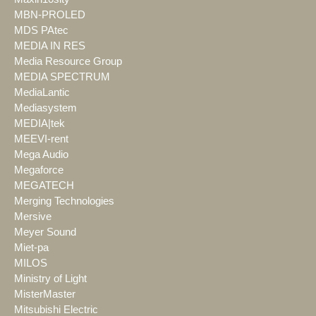
MBN-PROLED
MDS PAtec
MEDIA IN RES
Media Resource Group
MEDIA SPECTRUM
MediaLantic
Mediasystem
MEDIA|tek
MEEVI-rent
Mega Audio
Megaforce
MEGATECH
Merging Technologies
Mersive
Meyer Sound
Miet-pa
MILOS
Ministry of Light
MisterMaster
Mitsubishi Electric