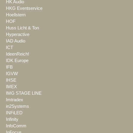
HK Audio
HKG Eventservice
Hoellstern
HOF
Huss Licht & Ton
Hyperactive
IAD Audio
ICT
IdeenReich!
IDK Europe
IFB
IGVW
IHSE
IMEX
IMG STAGE LINE
Imtradex
in2Systems
INFiLED
Infinity
InfoComm
InFocus