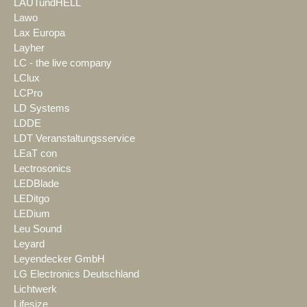
LAUTundHELL
Lawo
Lax Europa
Layher
LC - the live company
LClux
LCPro
LD Systems
LDDE
LDT Veranstaltungsservice
LEaT con
Lectrosonics
LEDBlade
LEDitgo
LEDium
Leu Sound
Leyard
Leyendecker GmbH
LG Electronics Deutschland
Lichtwerk
Lifesize