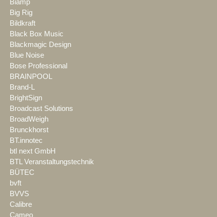
Biamp
Big Rig
Bildkraft
Black Box Music
Blackmagic Design
Blue Noise
Bose Professional
BRAINPOOL
Brand-L
BrightSign
Broadcast Solutions
BroadWeigh
Brunckhorst
BT.innotec
btl next GmbH
BTL Veranstaltungstechnik
BÜTEC
bvft
BVVS
Calibre
Cameo