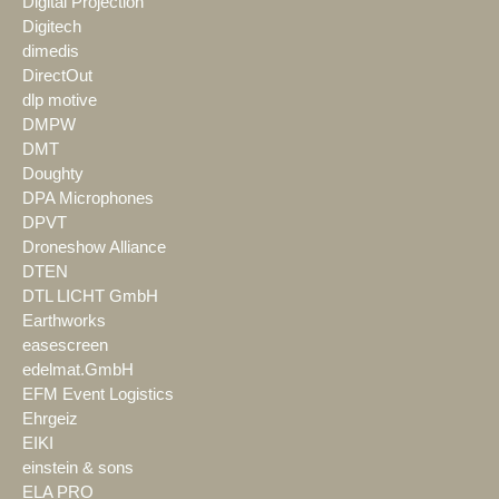
Digital Projection
Digitech
dimedis
DirectOut
dlp motive
DMPW
DMT
Doughty
DPA Microphones
DPVT
Droneshow Alliance
DTEN
DTL LICHT GmbH
Earthworks
easescreen
edelmat.GmbH
EFM Event Logistics
Ehrgeiz
EIKI
einstein & sons
ELA PRO