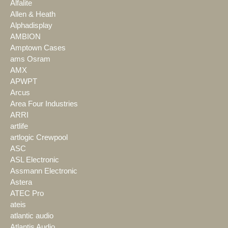
Alfalite
Allen & Heath
Alphadisplay
AMBION
Amptown Cases
ams Osram
AMX
APWPT
Arcus
Area Four Industries
ARRI
artlife
artlogic Crewpool
ASC
ASL Electronic
Assmann Electronic
Astera
ATEC Pro
ateis
atlantic audio
Atlantis Audio