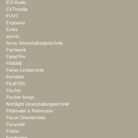
EVI Audio
EVTmedia
EVVC
Exposive
Extes
eyevis
faces Veranstaltungstechnik
Fachwerk
Faital Pro
FAMAB
Feiner Lichttechnik
Ferrofish
FILMTEC
Fischer
Fischer Amps
flashlight Veranstaltungstechnik
Flottmeier & Rehrmann
Focon Showtechnic
Focusrite
Fohhn
Fotoboden