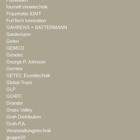
fournell showtechnik
Fraunhofer IDMT
FunTech Innovation
GAHRENS + BATTERMANN
Gardemann
Gefen
GEMCO
Genelec
George P. Johnson
Gerriets
GETEC Eventtechnik
Global Truss
GLP
GO4IT!
Grandel
Grass Valley
Groh Distribution
Groh-P.A.
Veranstaltungstechnik
gruppe20