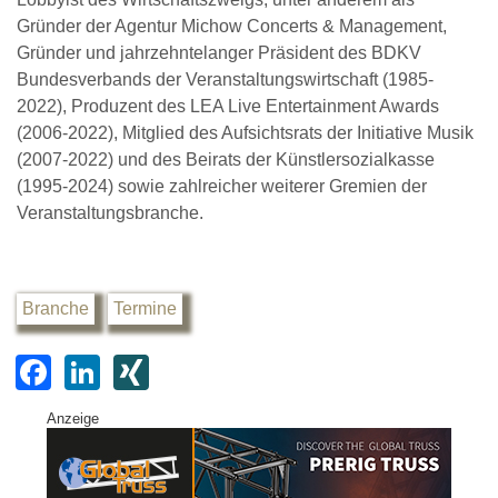
Gründer der Agentur Michow Concerts & Management,
Gründer und jahrzehntelanger Präsident des BDKV
Bundesverbands der Veranstaltungswirtschaft (1985-
2022), Produzent des LEA Live Entertainment Awards
(2006-2022), Mitglied des Aufsichtsrats der Initiative Musik
(2007-2022) und des Beirats der Künstlersozialkasse
(1995-2024) sowie zahlreicher weiterer Gremien der
Veranstaltungsbranche.
Branche
Termine
F
Li
XI
a
n
N
Anzeige
c
k
G
e
e