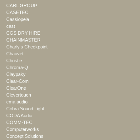
CARL GROUP
CASETEC
Cassiopeia
cast
CGS DRY HIRE
CHAINMASTER
Charly's Checkpoint
Chauvet
Christie
Chroma-Q
Claypaky
Clear-Com
ClearOne
Clevertouch
cma audio
Cobra Sound Light
CODA Audio
COMM-TEC
Computerworks
Concept Solutions