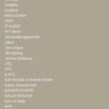
Innlights
insglück
Irrlicht GmbH
ISDV
IT AUDIO
IVT Ilbertz
Veranstaltungstechnik
Jabra
Jazzunique
JB-Lighting
Jericho Gehäuse
JTE
JTS
K.M.E.
K24 Technik & Vertrieb GmbH
Kaiser Showtechnik
KAISERSCHOTE
KALLE KRAUSE
Kern & Stelly
KFP