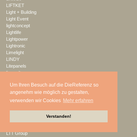
LIFTKET
Light + Building
Light Event
lightconcept
Lightlife
Lightpower
Lightronic
Limelight
LINDY
Litepanels
livewelt
LK AG
Um Ihren Besuch auf die DieReferenz so
LMP
angenehm wie möglich zu gestalten,
LMP Pyrotechnik
LOGIC media solutions
verwenden wir Cookies
Mehr erfahren
Look Solutions
loop light
Verstanden!
loud GmbH
LTH
LTT Group