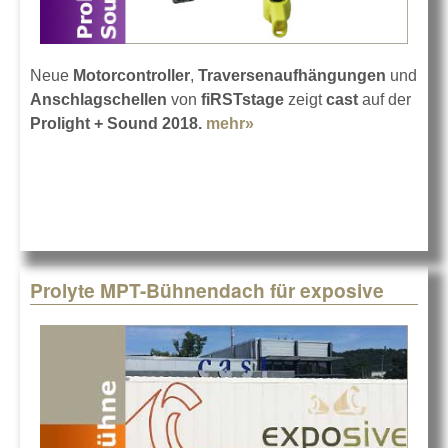
Neue
Motorcontroller
,
Traversenaufhängungen
und
Anschlagschellen
von
fiRSTstage
zeigt
cast
auf der
Prolight + Sound 2018.
mehr»
about cast auf der
Prolight + Sound 2018
Prolyte MPT-Bühnendach für exposive