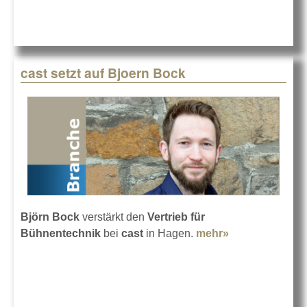
Lastmessung
cast setzt auf Bjoern Bock
Björn Bock
verstärkt den
Vertrieb für
Bühnentechnik
bei
cast
in Hagen.
mehr»
about cast
setzt auf
Bjoern Bock