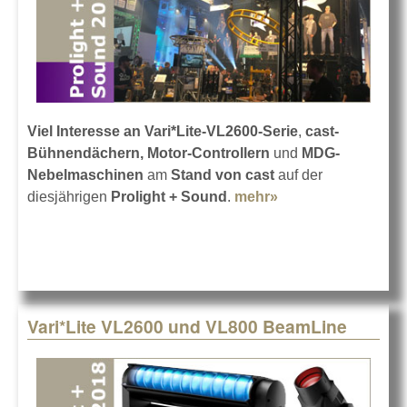
Viel Interesse an Vari*Lite-VL2600-Serie
,
cast-
Bühnendächern, Motor-Controllern
und
MDG-
Nebelmaschinen
am
Stand von cast
auf der
diesjährigen
Prolight + Sound
.
mehr»
about Prolight-
Bilanz 2018 von
cast
Vari*Lite VL2600 und VL800 BeamLine