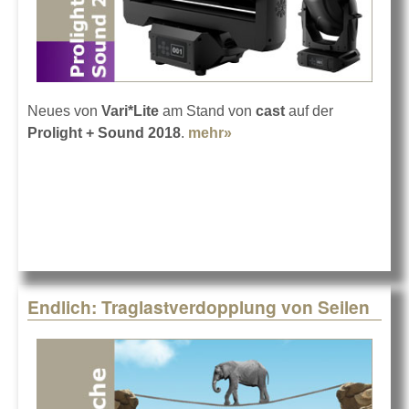
Neues von
Vari*Lite
am Stand von
cast
auf der
Prolight + Sound 2018
.
mehr»
about Vari*Lite VL2600
und VL800 BeamLine
Endlich: Traglastverdopplung von Seilen