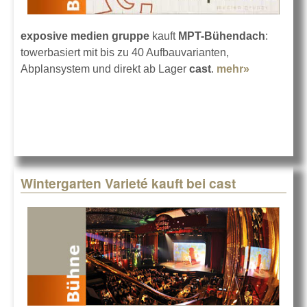
exposive medien gruppe
kauft
MPT-Bühendach
:
towerbasiert mit bis zu 40 Aufbauvarianten,
Abplansystem und direkt ab Lager
cast
.
mehr»
about
Prolyte MP
Bühnenda
für exposi
Wintergarten Varieté kauft bei cast