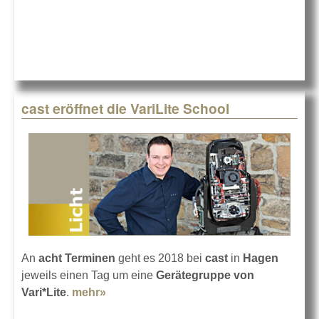
Seminar
cast eröffnet die VariLite School
An
acht Terminen
geht es 2018 bei
cast
in
Hagen
jeweils einen Tag um eine
Gerätegruppe von
Vari*Lite
.
mehr»
about cast eröffnet die VariLite School