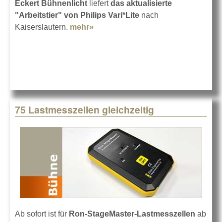
Eckert Bühnenlicht
liefert
das aktualisierte
"Arbeitstier" von Philips Vari*Lite
nach
Kaiserslautern.
mehr»
about VL1100 LED für das
Pfalztheater
75 Lastmesszellen gleichzeitig
Ab sofort ist für
Ron-StageMaster-Lastmesszellen
ab