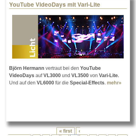
YouTube VideoDays mit Vari-Lite
Björn Hermann
vertraut bei den
YouTube
VideoDays
auf
VL3000
und
VL3500
von
Vari-Lite.
Und auf den
VL6000
für die
Special-Effects
.
mehr»
about
YouT
Video
mit Var
Lite
« first
‹