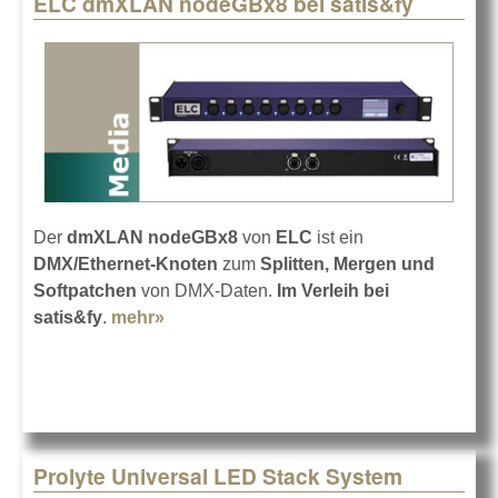
ELC dmXLAN nodeGBx8 bei satis&fy
Pages
Der
dmXLAN nodeGBx8
von
ELC
ist ein
DMX/Ethernet-Knoten
zum
Splitten, Mergen und
Softpatchen
von DMX-Daten.
Im Verleih bei
satis&fy
.
mehr»
about ELC dmXLAN nodeGBx8 bei
satis&fy
Prolyte Universal LED Stack System