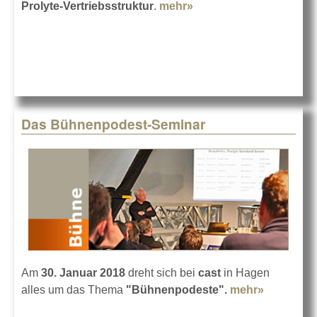
Prolyte-Vertriebsstruktur
.
mehr»
about Prolyte und cast
Das Bühnenpodest-Seminar
Am
30. Januar 2018
dreht sich bei
cast
in Hagen
alles um das Thema
"Bühnenpodeste".
mehr»
about Da
Bühnenpo