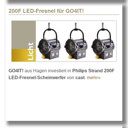
200F LED-Fresnel für GO4IT!
GO4IT!
aus Hagen investiert in
Philips Strand 200F
LED-Fresnel-Scheinwerfer
von
cast
.
mehr»
about 200F
LED-Fresnel
für GO4IT!