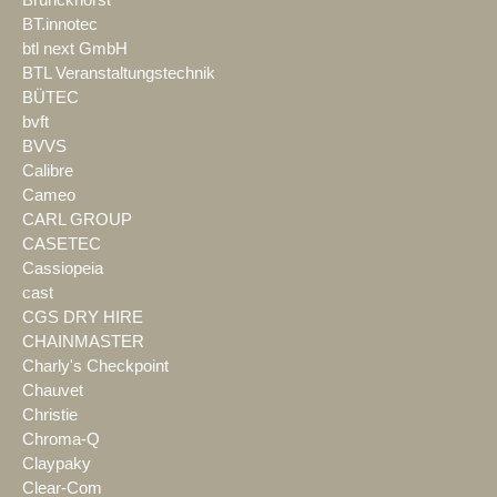
Brunckhorst
BT.innotec
btl next GmbH
BTL Veranstaltungstechnik
BÜTEC
bvft
BVVS
Calibre
Cameo
CARL GROUP
CASETEC
Cassiopeia
cast
CGS DRY HIRE
CHAINMASTER
Charly's Checkpoint
Chauvet
Christie
Chroma-Q
Claypaky
Clear-Com