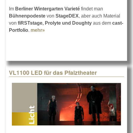
Im
Berliner Wintergarten Varieté
findet man
Bühnenpodeste
von
StageDEX
, aber auch Material
von
fiRSTstage, Prolyte und Doughty
aus dem
cast-
Portfolio
.
mehr»
about Wintergarten Varieté kauft bei
cast
VL1100 LED für das Pfalztheater