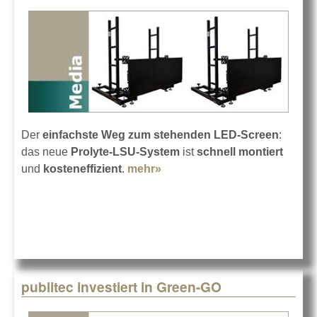
Der
einfachste Weg zum stehenden LED-Screen
:
das neue
Prolyte-LSU-System
ist
schnell montiert
und
kosteneffizient
.
mehr»
about Prolyte Universal LED
Stack System
publitec investiert in Green-GO