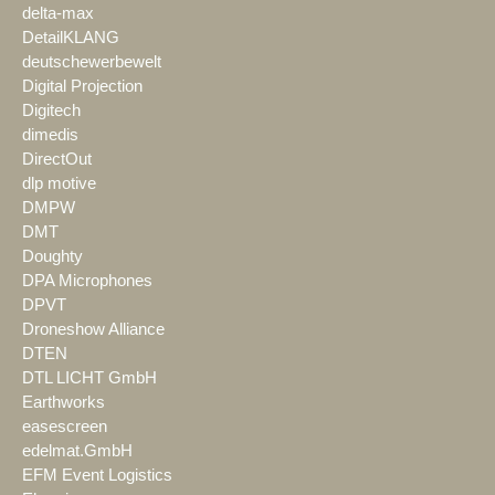
delta-max
DetailKLANG
deutschewerbewelt
Digital Projection
Digitech
dimedis
DirectOut
dlp motive
DMPW
DMT
Doughty
DPA Microphones
DPVT
Droneshow Alliance
DTEN
DTL LICHT GmbH
Earthworks
easescreen
edelmat.GmbH
EFM Event Logistics