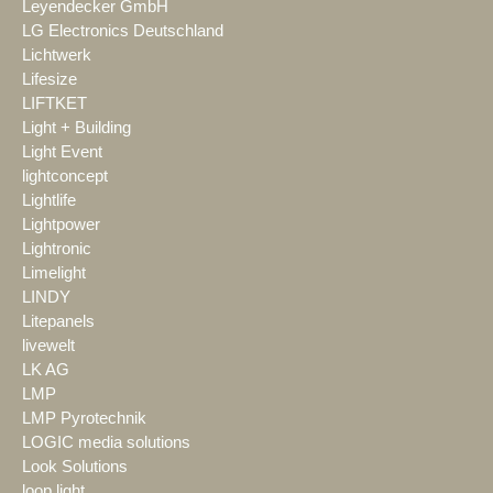
Leyendecker GmbH
LG Electronics Deutschland
Lichtwerk
Lifesize
LIFTKET
Light + Building
Light Event
lightconcept
Lightlife
Lightpower
Lightronic
Limelight
LINDY
Litepanels
livewelt
LK AG
LMP
LMP Pyrotechnik
LOGIC media solutions
Look Solutions
loop light