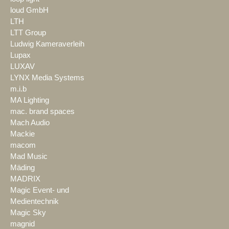
loud GmbH
LTH
LTT Group
Ludwig Kameraverleih
Lupax
LUXAV
LYNX Media Systems
m.i.b
MA Lighting
mac. brand spaces
Mach Audio
Mackie
macom
Mad Music
Mäding
MADRIX
Magic Event- und
Medientechnik
Magic Sky
magnid