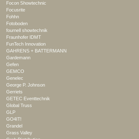
Focon Showtechnic
Focusrite
Fohhn
Fotoboden
fournell showtechnik
Fraunhofer IDMT
FunTech Innovation
GAHRENS + BATTERMANN
Gardemann
Gefen
GEMCO
Genelec
George P. Johnson
Gerriets
GETEC Eventtechnik
Global Truss
GLP
GO4IT!
Grandel
Grass Valley