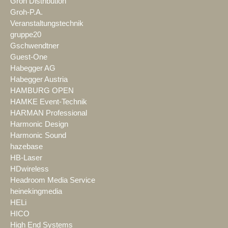
Groh Distribution
Groh-P.A.
Veranstaltungstechnik
gruppe20
Gschwendtner
Guest-One
Habegger AG
Habegger Austria
HAMBURG OPEN
HAMKE Event-Technik
HARMAN Professional
Harmonic Design
Harmonic Sound
hazebase
HB-Laser
HDwireless
Headroom Media Service
heinekingmedia
HELi
HICO
High End Systems