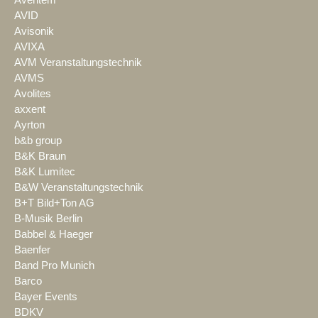
Aventem
AVID
Avisonik
AVIXA
AVM Veranstaltungstechnik
AVMS
Avolites
axxent
Ayrton
b&b group
B&K Braun
B&K Lumitec
B&W Veranstaltungstechnik
B+T Bild+Ton AG
B-Musik Berlin
Babbel & Haeger
Baenfer
Band Pro Munich
Barco
Bayer Events
BDKV