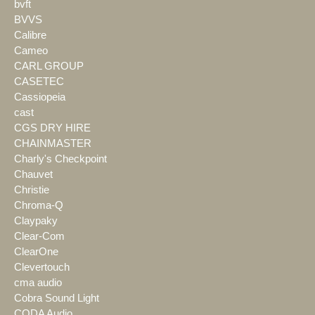
bvft
BVVS
Calibre
Cameo
CARL GROUP
CASETEC
Cassiopeia
cast
CGS DRY HIRE
CHAINMASTER
Charly's Checkpoint
Chauvet
Christie
Chroma-Q
Claypaky
Clear-Com
ClearOne
Clevertouch
cma audio
Cobra Sound Light
CODA Audio