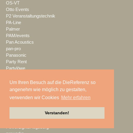
OS-VT
Otto Events
P2 Veranstaltungstechnik
PA-Line
Palmer
PAM/events
Pan Acoustics
pan-pro
Panasonic
Party Rent
Partylöwe
Peerless-AV
perfect sound
Um Ihren Besuch auf die DieReferenz so
Pico Interactive
angenehm wie möglich zu gestalten,
PIK AG
verwenden wir Cookies
Mehr erfahren
PK Sound
PlexusAV
Verstanden!
Point Source Audio
POOLgroup
PowerLightsAugsburg