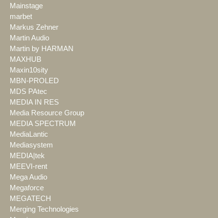
Mainstage
marbet
Markus Zehner
Martin Audio
Martin by HARMAN
MAXHUB
Maxin10sity
MBN-PROLED
MDS PAtec
MEDIA IN RES
Media Resource Group
MEDIA SPECTRUM
MediaLantic
Mediasystem
MEDIA|tek
MEEVI-rent
Mega Audio
Megaforce
MEGATECH
Merging Technologies