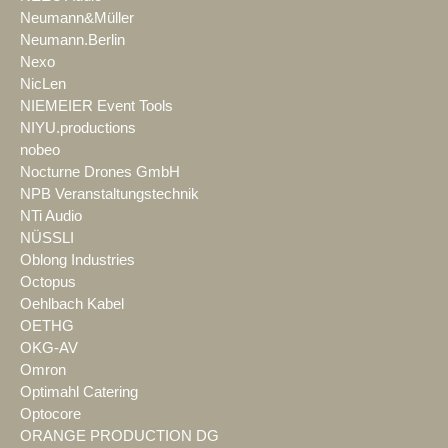
Neumann&Müller
Neumann.Berlin
Nexo
NicLen
NIEMEIER Event Tools
NIYU.productions
nobeo
Nocturne Drones GmbH
NPB Veranstaltungstechnik
NTi Audio
NÜSSLI
Oblong Industries
Octopus
Oehlbach Kabel
OETHG
OKG-AV
Omron
Optimahl Catering
Optocore
ORANGE PRODUCTION DG