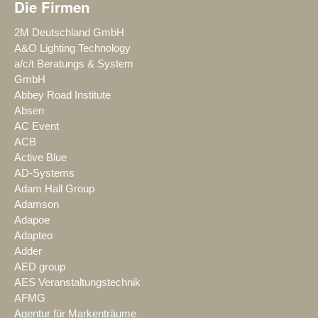
Die Firmen
2M Deutschland GmbH
A&O Lighting Technology
a/c/t Beratungs & System
GmbH
Abbey Road Institute
Absen
AC Event
ACB
Active Blue
AD-Systems
Adam Hall Group
Adamson
Adapoe
Adapteo
Adder
AED group
AES Veranstaltungstechnik
AFMG
Agentur für Markenträume