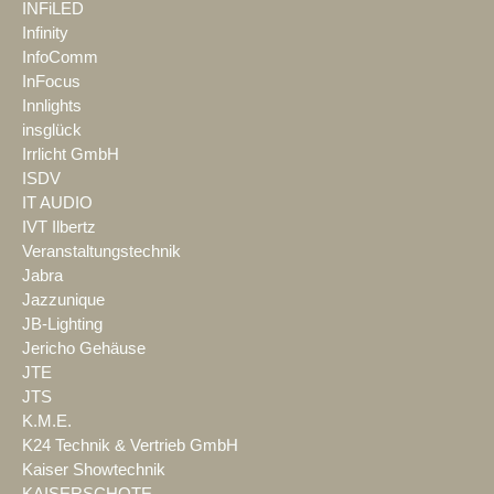
INFiLED
Infinity
InfoComm
InFocus
Innlights
insglück
Irrlicht GmbH
ISDV
IT AUDIO
IVT Ilbertz
Veranstaltungstechnik
Jabra
Jazzunique
JB-Lighting
Jericho Gehäuse
JTE
JTS
K.M.E.
K24 Technik & Vertrieb GmbH
Kaiser Showtechnik