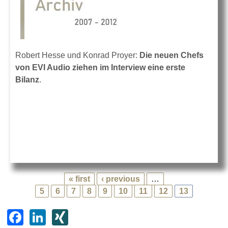
Robert Hesse und Konrad Proyer:
Die neuen Chefs
von EVI Audio ziehen im Interview eine erste
Bilanz
.
« first
‹ previous
…
5
6
7
8
9
10
11
12
13
F
Li
XI