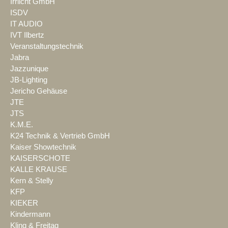
Irrlicht GmbH
ISDV
IT AUDIO
IVT Ilbertz
Veranstaltungstechnik
Jabra
Jazzunique
JB-Lighting
Jericho Gehäuse
JTE
JTS
K.M.E.
K24 Technik & Vertrieb GmbH
Kaiser Showtechnik
KAISERSCHOTE
KALLE KRAUSE
Kern & Stelly
KFP
KIEKER
Kindermann
Kling & Freitag