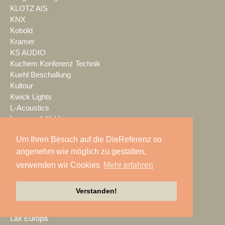
KLOTZ AIS
KNX
Kobold
Kramer
KS AUDIO
Kuchem Konferenz Technik
Kuehl Beschallung
Kultour
Kwick Lights
L-Acoustics
Laauser & Vohl
Lambda Labs
Um Ihren Besuch auf die DieReferenz so
LANG
angenehm wie möglich zu gestalten,
LANG ACADEMY
Laser Imagineering
verwenden wir Cookies
Mehr erfahren
Laserworld
Lauten Audio
Verstanden!
LAUTundHELL
Lawo
Lax Europa