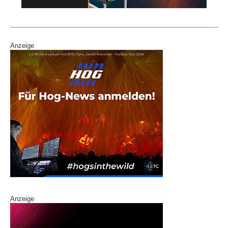
o
k
Anzeige
Anzeige