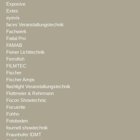
Exposive
Extes
eyevis
faces Veranstaltungstechnik
Fachwerk
Faital Pro
FAMAB
Feiner Lichttechnik
Ferrofish
FILMTEC
Fischer
Fischer Amps
flashlight Veranstaltungstechnik
Flottmeier & Rehrmann
Focon Showtechnic
Focusrite
Fohhn
Fotoboden
fournell showtechnik
Fraunhofer IDMT