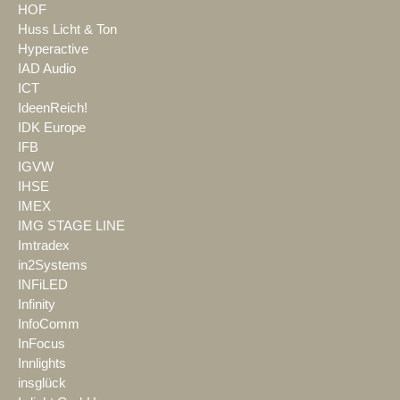
HOF
Huss Licht & Ton
Hyperactive
IAD Audio
ICT
IdeenReich!
IDK Europe
IFB
IGVW
IHSE
IMEX
IMG STAGE LINE
Imtradex
in2Systems
INFiLED
Infinity
InfoComm
InFocus
Innlights
insglück