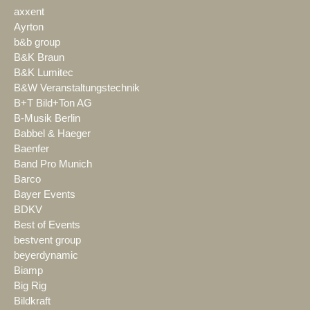
axxent
Ayrton
b&b group
B&K Braun
B&K Lumitec
B&W Veranstaltungstechnik
B+T Bild+Ton AG
B-Musik Berlin
Babbel & Haeger
Baenfer
Band Pro Munich
Barco
Bayer Events
BDKV
Best of Events
bestvent group
beyerdynamic
Biamp
Big Rig
Bildkraft