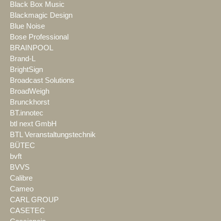
Black Box Music
Blackmagic Design
Blue Noise
Bose Professional
BRAINPOOL
Brand-L
BrightSign
Broadcast Solutions
BroadWeigh
Brunckhorst
BT.innotec
btl next GmbH
BTL Veranstaltungstechnik
BÜTEC
bvft
BVVS
Calibre
Cameo
CARL GROUP
CASETEC