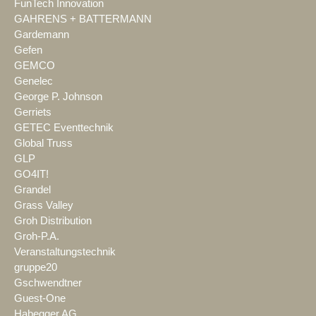
FunTech Innovation
GAHRENS + BATTERMANN
Gardemann
Gefen
GEMCO
Genelec
George P. Johnson
Gerriets
GETEC Eventtechnik
Global Truss
GLP
GO4IT!
Grandel
Grass Valley
Groh Distribution
Groh-P.A.
Veranstaltungstechnik
gruppe20
Gschwendtner
Guest-One
Habegger AG