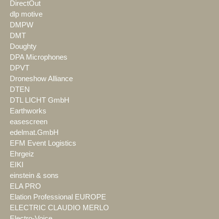
DirectOut
dlp motive
DMPW
DMT
Doughty
DPA Microphones
DPVT
Droneshow Alliance
DTEN
DTL LICHT GmbH
Earthworks
easescreen
edelmat.GmbH
EFM Event Logistics
Ehrgeiz
EIKI
einstein & sons
ELA PRO
Elation Professional EUROPE
ELECTRIC CLAUDIO MERLO
Electro-Voice