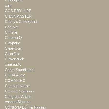
Cassiopeia
cast
CGS DRY HIRE
CHAINMASTER
Charly's Checkpoint
Chauvet
Christie
Chroma-Q
Claypaky
Clear-Com
ClearOne
Clevertouch
cma audio
Cobra Sound Light
CODA Audio
COMM-TEC
Computerworks
Concept Solutions
Congress Allianz
connectSignage
CONRAD Licht & Rigging