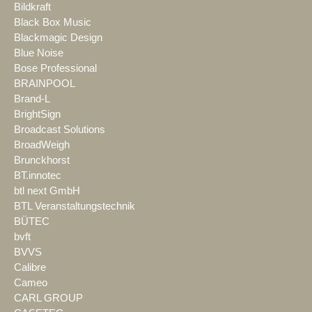
Bildkraft
Black Box Music
Blackmagic Design
Blue Noise
Bose Professional
BRAINPOOL
Brand-L
BrightSign
Broadcast Solutions
BroadWeigh
Brunckhorst
BT.innotec
btl next GmbH
BTL Veranstaltungstechnik
BÜTEC
bvft
BVVS
Calibre
Cameo
CARL GROUP