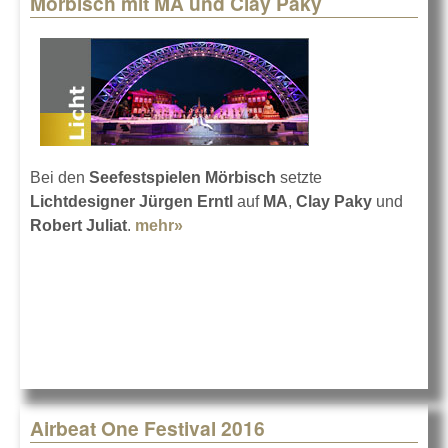
Mörbisch mit MA und Clay Paky
Pages
Bei den
Seefestspielen Mörbisch
setzte
Lichtdesigner Jürgen Erntl
auf
MA
,
Clay Paky
und
Robert Juliat
.
mehr»
about Mörbisch mit MA und Clay
Paky
Airbeat One Festival 2016