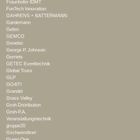
Fraunhofer IDMT
FunTech Innovation
GAHRENS + BATTERMANN
Gardemann
Gefen
GEMCO
Genelec
George P. Johnson
Gerriets
GETEC Eventtechnik
Global Truss
GLP
GO4IT!
Grandel
Grass Valley
Groh Distribution
Groh-P.A.
Veranstaltungstechnik
gruppe20
Gschwendtner
Guest-One