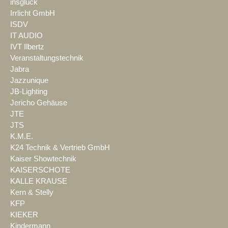
insglück
Irrlicht GmbH
ISDV
IT AUDIO
IVT Ilbertz
Veranstaltungstechnik
Jabra
Jazzunique
JB-Lighting
Jericho Gehäuse
JTE
JTS
K.M.E.
K24 Technik & Vertrieb GmbH
Kaiser Showtechnik
KAISERSCHOTE
KALLE KRAUSE
Kern & Stelly
KFP
KIEKER
Kindermann