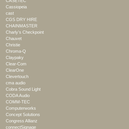
CASETEC
Cassiopeia
cast
CGS DRY HIRE
CHAINMASTER
Charly's Checkpoint
Chauvet
Christie
Chroma-Q
Claypaky
Clear-Com
ClearOne
Clevertouch
cma audio
Cobra Sound Light
CODA Audio
COMM-TEC
Computerworks
Concept Solutions
Congress Allianz
connectSignage