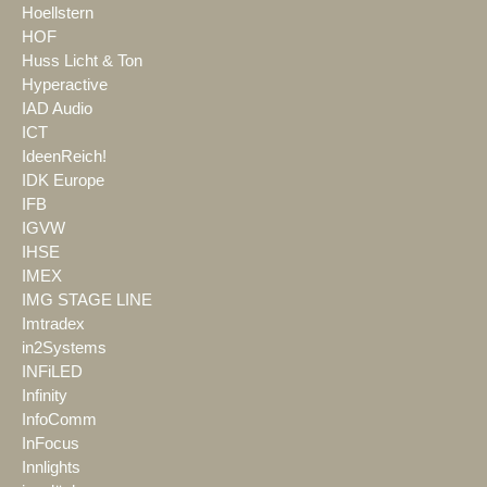
Hoellstern
HOF
Huss Licht & Ton
Hyperactive
IAD Audio
ICT
IdeenReich!
IDK Europe
IFB
IGVW
IHSE
IMEX
IMG STAGE LINE
Imtradex
in2Systems
INFiLED
Infinity
InfoComm
InFocus
Innlights