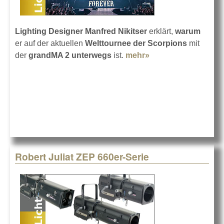
Lighting Designer Manfred Nikitser
erklärt,
warum
er auf der aktuellen
Welttournee der Scorpions
mit
der
grandMA 2 unterwegs
ist.
mehr»
about Die
Scorpions mit
Nikitser und MA
Robert Juliat ZEP 660er-Serie