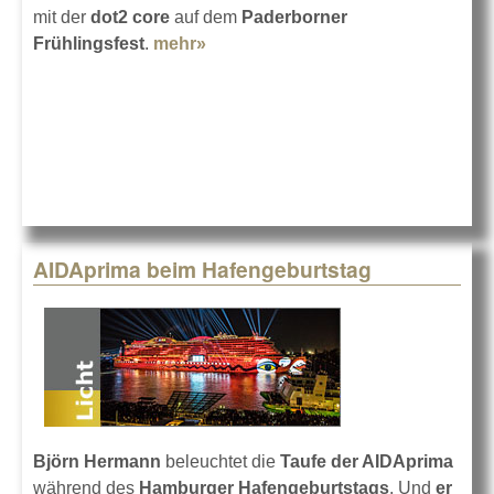
mit der
dot2 core
auf dem
Paderborner
Frühlingsfest
.
mehr»
about dot2 auf dem Frühlingsfest
AIDAprima beim Hafengeburtstag
Björn Hermann
beleuchtet die
Taufe der AIDAprima
während des
Hamburger Hafengeburtstags
. Und
er