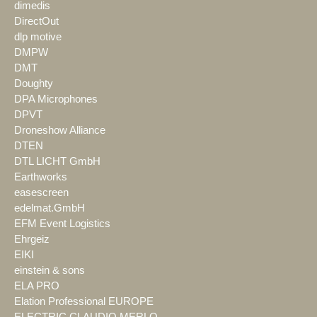
dimedis
DirectOut
dlp motive
DMPW
DMT
Doughty
DPA Microphones
DPVT
Droneshow Alliance
DTEN
DTL LICHT GmbH
Earthworks
easescreen
edelmat.GmbH
EFM Event Logistics
Ehrgeiz
EIKI
einstein & sons
ELA PRO
Elation Professional EUROPE