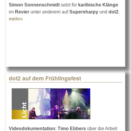
Simon Sonnenschmidt
setzt für
karibische Klänge
im
Revier
unter anderem auf
Supersharpy
und
dot2
.
mehr»
about Licht beim Ruhr Reggae Summer
dot2 auf dem Frühlingsfest
Videodokumentation
:
Timo Ebbers
über die Arbeit