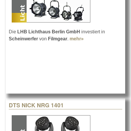
Die
LHB Lichthaus Berlin GmbH
investiert in
Scheinwerfer
von
Filmgear
.
mehr»
about Filmgear im
LHB Lichthaus
Berlin
DTS NICK NRG 1401