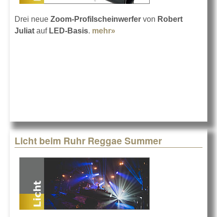
Drei neue
Zoom-Profilscheinwerfer
von
Robert
Juliat
auf
LED-Basis
.
mehr»
about Robert Juliat ZEP
660er-Serie
Licht beim Ruhr Reggae Summer