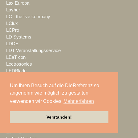
Lax Europa
Layher
LC - the live company
LClux
LCPro
LD Systems
LDDE
LDT Veranstaltungsservice
LEaT con
Lectrosonics
LEDBlade
LEDitgo
LEDium
Um Ihren Besuch auf die DieReferenz so
Leu Sound
angenehm wie möglich zu gestalten,
Leyard
verwenden wir Cookies
Mehr erfahren
Leyendecker GmbH
LG Electronics Deutschland
Verstanden!
Lichtwerk
Lifesize
LIFTKET