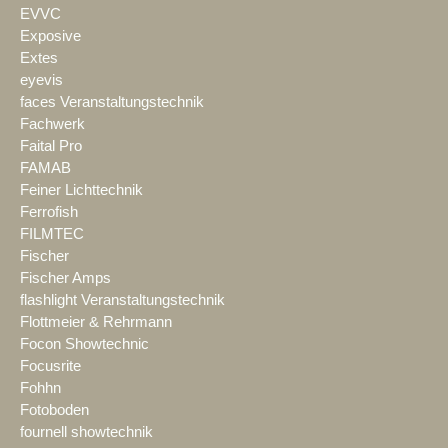
EVVC
Exposive
Extes
eyevis
faces Veranstaltungstechnik
Fachwerk
Faital Pro
FAMAB
Feiner Lichttechnik
Ferrofish
FILMTEC
Fischer
Fischer Amps
flashlight Veranstaltungstechnik
Flottmeier & Rehrmann
Focon Showtechnic
Focusrite
Fohhn
Fotoboden
fournell showtechnik