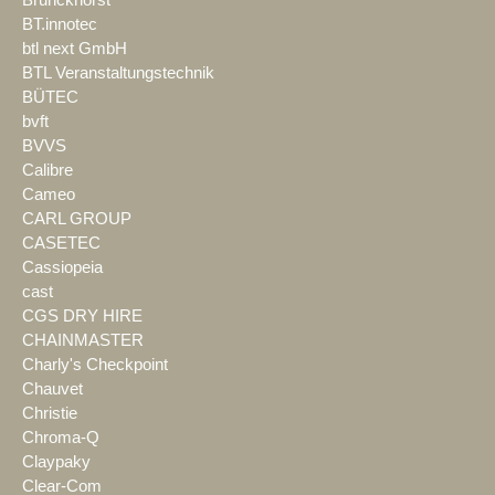
Brunckhorst
BT.innotec
btl next GmbH
BTL Veranstaltungstechnik
BÜTEC
bvft
BVVS
Calibre
Cameo
CARL GROUP
CASETEC
Cassiopeia
cast
CGS DRY HIRE
CHAINMASTER
Charly's Checkpoint
Chauvet
Christie
Chroma-Q
Claypaky
Clear-Com