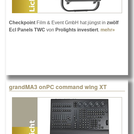
Checkpoint
Film & Event GmbH hat jüngst in
zwölf
Ecl Panels TWC
von
Prolights investiert
.
mehr»
about
Zwölf
Prolight
Panels b
Checkpo
grandMA3 onPC command wing XT