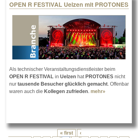
OPEN R FESTIVAL Uelzen mit PROTONES
Als technischer Veranstaltungsdienstleister beim
OPEN R FESTIVAL
in
Uelzen
hat
PROTONES
nicht
nur
tausende Besucher glücklich gemacht
. Offenbar
waren auch die
Kollegen zufrieden
.
mehr»
about OPEN
R FESTIVAL
Uelzen mit
PROTONES
« first
‹