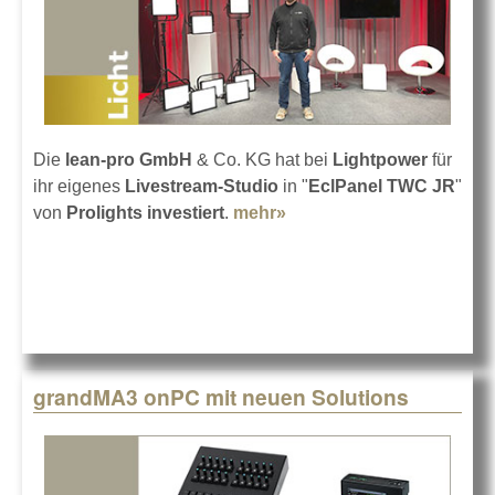
Die
lean-pro GmbH
& Co. KG hat bei
Lightpower
für
ihr eigenes
Livestream-Studio
in "
EclPanel TWC JR
"
von
Prolights investiert
.
mehr»
about lean-pro mit LED-
Softlights von Prolights
grandMA3 onPC mit neuen Solutions