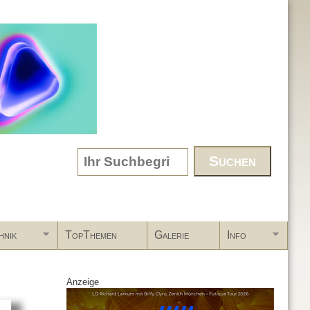
Search form
hnik
TopThemen
Galerie
Info
Anzeige