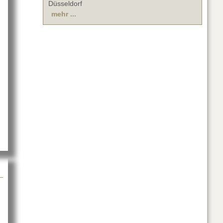
Düsseldorf
mehr ...
Die ZDF-Silvestershow ohne Publikum