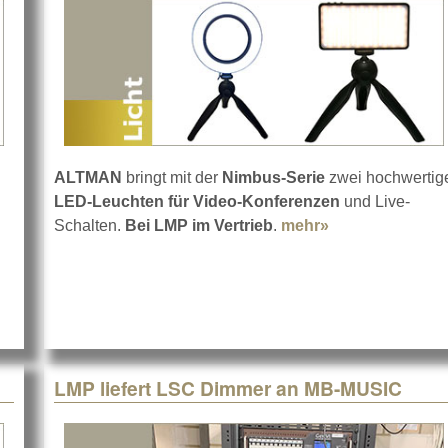
ALTMAN
bringt mit der
Nimbus-Serie
zwei hochwertig
LED-Leuchten für Video-Konferenzen
und Live-
bout CAPTURE mit neuer Version 2021
Schalten.
Bei LMP im Vertrieb
.
mehr»
about ALTMAN 
LMP liefert LSC Dimmer an MB-MUSIC