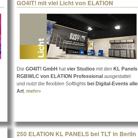
GO4IT! mit viel Licht von ELATION
Die
GO4IT! GmbH
hat
vier Studios
mit den
KL Panels
RGBWLC von ELATION Professional
ausgestattet
n der großen Tampere Talo
und nutzt die flexiblen Softlights
bei Digital-Events alle
Art
.
mehr»
about GO4IT! mit viel Licht von ELATION
250 ELATION KL PANELS bei TLT in Berlin