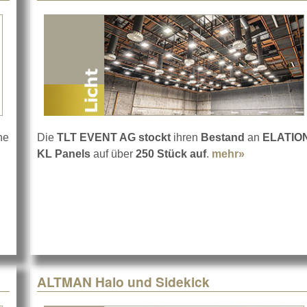
he
Die
TLT EVENT AG stockt
ihren
Bestand
an
ELATIO
out ELATION KL PAR FC
KL Panels
auf über
250 Stück auf
.
mehr»
about 250 E
ALTMAN Halo und Sidekick