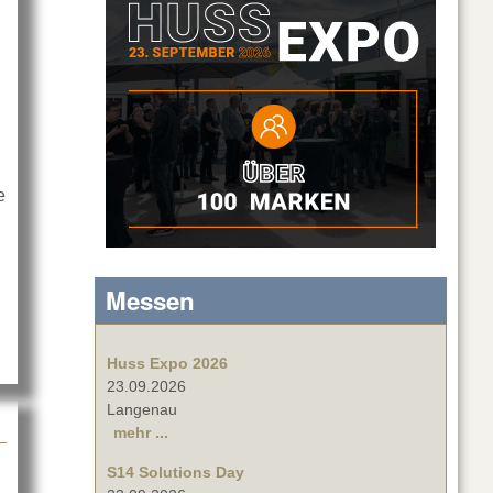
e
Halo und Sidekick
Messen
Huss Expo 2026
23.09.2026
Langenau
mehr ...
S14 Solutions Day