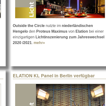
Outside the Circle
nutzte im
niederländischen
Hengelo
den
Proteus Maximus
von
Elation
bei einer
Raumluftreiniger
einzigartigen
Lichtinszenierung zum Jahreswechsel
2020 /2021
.
mehr»
about Het Hengelicht in Hengelo m
ELATION KL Panel in Berlin verfügbar