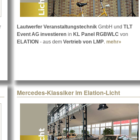
r
Lautwerfer Veranstaltungstechnik
GmbH und
TLT
uids für MAGMATICs Hazer
Event AG investieren
in
KL Panel RGBWLC
von
ELATION
- aus dem
Vertrieb von LMP
.
mehr»
about E
Mercedes-Klassiker im Elation-Licht