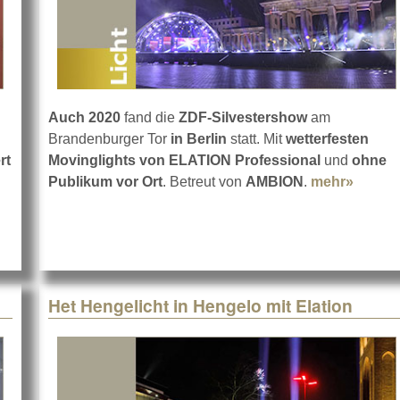
Auch 2020
fand die
ZDF-Silvestershow
am
Brandenburger Tor
in Berlin
statt. Mit
wetterfesten
rt
Movinglights von ELATION Professional
und
ohne
ausen mit ELATION-Licht
Publikum vor Ort
. Betreut von
AMBION
.
mehr»
about 
Het Hengelicht in Hengelo mit Elation