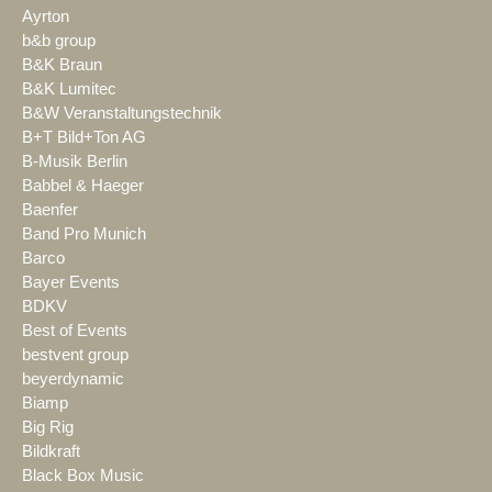
Ayrton
b&b group
B&K Braun
B&K Lumitec
B&W Veranstaltungstechnik
B+T Bild+Ton AG
B-Musik Berlin
Babbel & Haeger
Baenfer
Band Pro Munich
Barco
Bayer Events
BDKV
Best of Events
bestvent group
beyerdynamic
Biamp
Big Rig
Bildkraft
Black Box Music