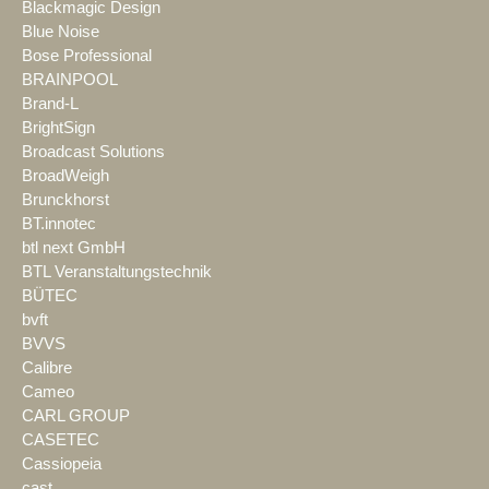
Blackmagic Design
Blue Noise
Bose Professional
BRAINPOOL
Brand-L
BrightSign
Broadcast Solutions
BroadWeigh
Brunckhorst
BT.innotec
btl next GmbH
BTL Veranstaltungstechnik
BÜTEC
bvft
BVVS
Calibre
Cameo
CARL GROUP
CASETEC
Cassiopeia
cast