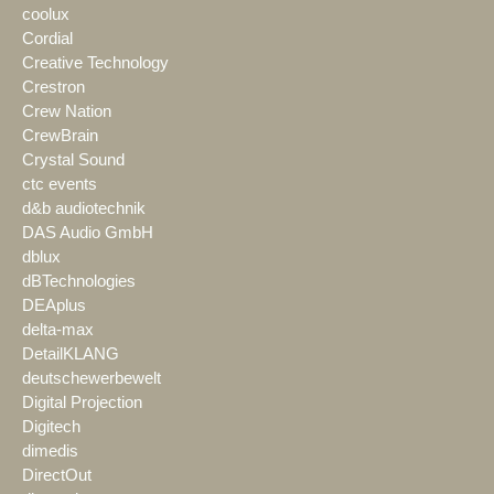
coolux
Cordial
Creative Technology
Crestron
Crew Nation
CrewBrain
Crystal Sound
ctc events
d&b audiotechnik
DAS Audio GmbH
dblux
dBTechnologies
DEAplus
delta-max
DetailKLANG
deutschewerbewelt
Digital Projection
Digitech
dimedis
DirectOut