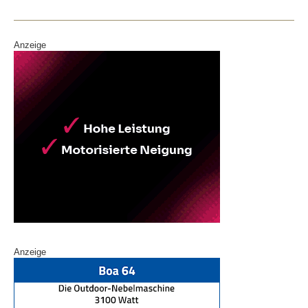
o
k
Anzeige
Anzeige