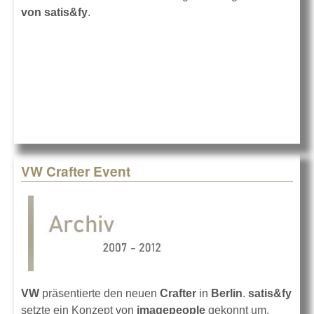
von satis&fy
.
VW Crafter Event
VW
präsentierte den neuen
Crafter
in
Berlin
.
satis&fy
setzte ein Konzept von
imagepeople
gekonnt um.