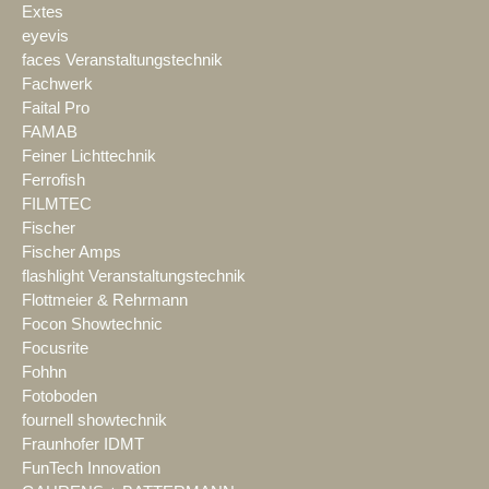
Extes
eyevis
faces Veranstaltungstechnik
Fachwerk
Faital Pro
FAMAB
Feiner Lichttechnik
Ferrofish
FILMTEC
Fischer
Fischer Amps
flashlight Veranstaltungstechnik
Flottmeier & Rehrmann
Focon Showtechnic
Focusrite
Fohhn
Fotoboden
fournell showtechnik
Fraunhofer IDMT
FunTech Innovation