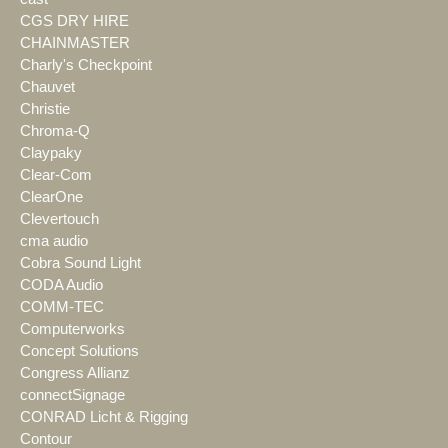
CGS DRY HIRE
CHAINMASTER
Charly's Checkpoint
Chauvet
Christie
Chroma-Q
Claypaky
Clear-Com
ClearOne
Clevertouch
cma audio
Cobra Sound Light
CODA Audio
COMM-TEC
Computerworks
Concept Solutions
Congress Allianz
connectSignage
CONRAD Licht & Rigging
Contour