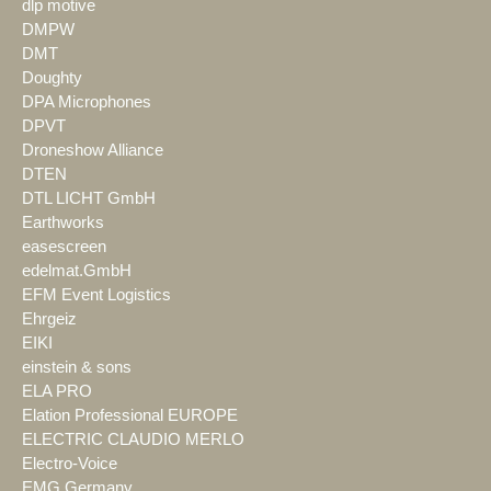
dlp motive
DMPW
DMT
Doughty
DPA Microphones
DPVT
Droneshow Alliance
DTEN
DTL LICHT GmbH
Earthworks
easescreen
edelmat.GmbH
EFM Event Logistics
Ehrgeiz
EIKI
einstein & sons
ELA PRO
Elation Professional EUROPE
ELECTRIC CLAUDIO MERLO
Electro-Voice
EMG Germany