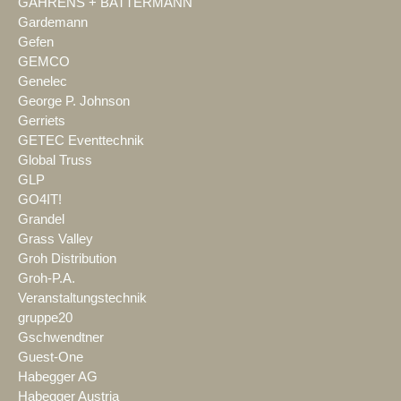
GAHRENS + BATTERMANN
Gardemann
Gefen
GEMCO
Genelec
George P. Johnson
Gerriets
GETEC Eventtechnik
Global Truss
GLP
GO4IT!
Grandel
Grass Valley
Groh Distribution
Groh-P.A.
Veranstaltungstechnik
gruppe20
Gschwendtner
Guest-One
Habegger AG
Habegger Austria