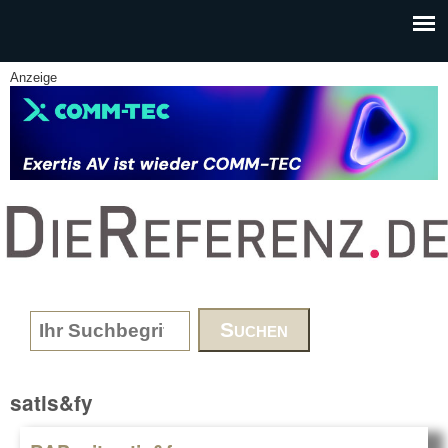
Skip to main content
Anzeige
www.DieReferenz.de
Search form
satis&fy