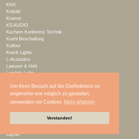
KNX
Kobold
Kramer
KS AUDIO
Kuchem Konferenz Technik
Kuehl Beschallung
Kultour
Kwick Lights
L-Acoustics
Laauser & Vohl
Lambda Labs
LANG
Um Ihren Besuch auf die DieReferenz so
LANG ACADEMY
Laser Imagineering
angenehm wie möglich zu gestalten,
Laserworld
verwenden wir Cookies
Mehr erfahren
Lauten Audio
LAUTundHELL
Verstanden!
Lawo
Lax Europa
Layher