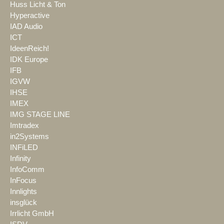
Huss Licht & Ton
Hyperactive
IAD Audio
ICT
IdeenReich!
IDK Europe
IFB
IGVW
IHSE
IMEX
IMG STAGE LINE
Imtradex
in2Systems
INFiLED
Infinity
InfoComm
InFocus
Innlights
insglück
Irrlicht GmbH