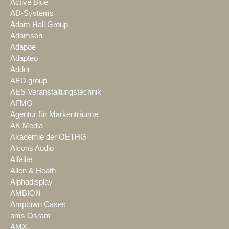
Active Blue
AD-Systems
Adam Hall Group
Adamson
Adapoe
Adapteo
Adder
AED group
AES Veranstaltungstechnik
AFMG
Agentur für Markenträume
AK Media
Akademie der OETHG
Alcons Audio
Alfalite
Allen & Heath
Alphadisplay
AMBION
Amptown Cases
ams Osram
AMX