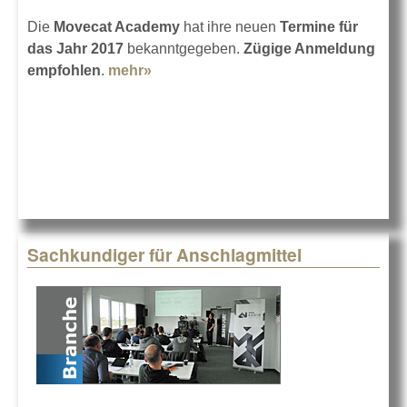
Die
Movecat Academy
hat ihre neuen
Termine für
das Jahr 2017
bekanntgegeben.
Zügige Anmeldung
empfohlen
.
mehr»
about Lernen in der Movecat
Academy
Sachkundiger für Anschlagmittel