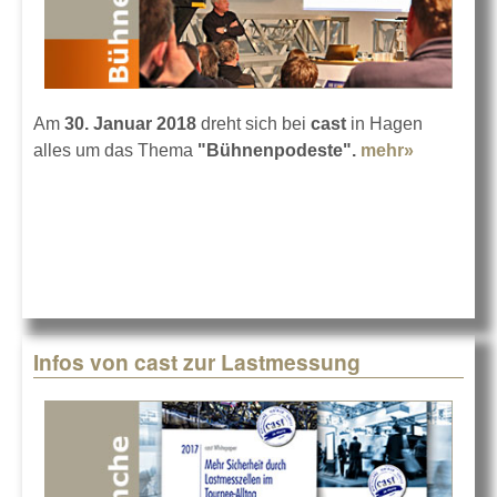
Am
30. Januar 2018
dreht sich bei
cast
in Hagen
alles um das Thema
"Bühnenpodeste".
mehr»
about Da
Bühnenpo
Seminar
Infos von cast zur Lastmessung