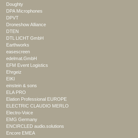
Doughty
DPA Microphones
DPVT
Droneshow Alliance
DTEN
DTL LICHT GmbH
Earthworks
easescreen
edelmat.GmbH
EFM Event Logistics
Ehrgeiz
EIKI
einstein & sons
ELA PRO
Elation Professional EUROPE
ELECTRIC CLAUDIO MERLO
Electro-Voice
EMG Germany
ENCIRCLED audio.solutions
Encore EMEA