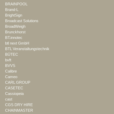
BRAINPOOL
Brand-L
BrightSign
Broadcast Solutions
BroadWeigh
Brunckhorst
BT.innotec
btl next GmbH
BTL Veranstaltungstechnik
BÜTEC
bvft
BVVS
Calibre
Cameo
CARL GROUP
CASETEC
Cassiopeia
cast
CGS DRY HIRE
CHAINMASTER