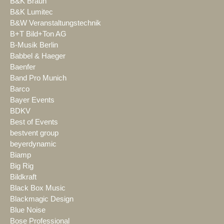
B&K Braun
B&K Lumitec
B&W Veranstaltungstechnik
B+T Bild+Ton AG
B-Musik Berlin
Babbel & Haeger
Baenfer
Band Pro Munich
Barco
Bayer Events
BDKV
Best of Events
bestvent group
beyerdynamic
Biamp
Big Rig
Bildkraft
Black Box Music
Blackmagic Design
Blue Noise
Bose Professional