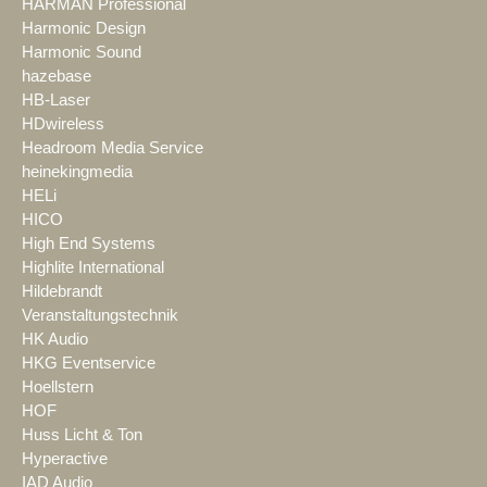
HARMAN Professional
Harmonic Design
Harmonic Sound
hazebase
HB-Laser
HDwireless
Headroom Media Service
heinekingmedia
HELi
HICO
High End Systems
Highlite International
Hildebrandt
Veranstaltungstechnik
HK Audio
HKG Eventservice
Hoellstern
HOF
Huss Licht & Ton
Hyperactive
IAD Audio