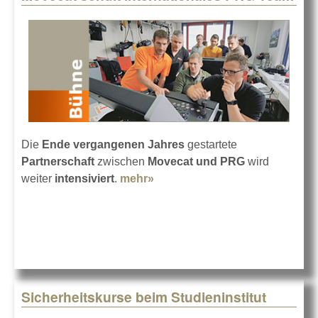
Die
Ende vergangenen Jahres
gestartete
Partnerschaft
zwischen
Movecat und PRG
wird
weiter
intensiviert
.
mehr»
about Movecat schult
internationales PRG-Team
Sicherheitskurse beim Studieninstitut