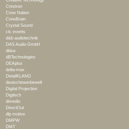
Creative Technology
Crestron
Crew Nation
CrewBrain
Crystal Sound
ctc events
d&b audiotechnik
DAS Audio GmbH
dblux
dBTechnologies
DEAplus
delta-max
DetailKLANG
deutschewerbewelt
Digital Projection
Digitech
dimedis
DirectOut
dlp motive
DMPW
DMT