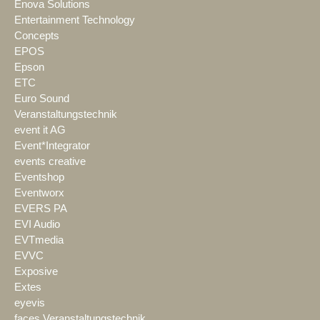
Enova Solutions
Entertainment Technology
Concepts
EPOS
Epson
ETC
Euro Sound
Veranstaltungstechnik
event it AG
Event*Integrator
events creative
Eventshop
Eventworx
EVERS PA
EVI Audio
EVTmedia
EVVC
Exposive
Extes
eyevis
faces Veranstaltungstechnik