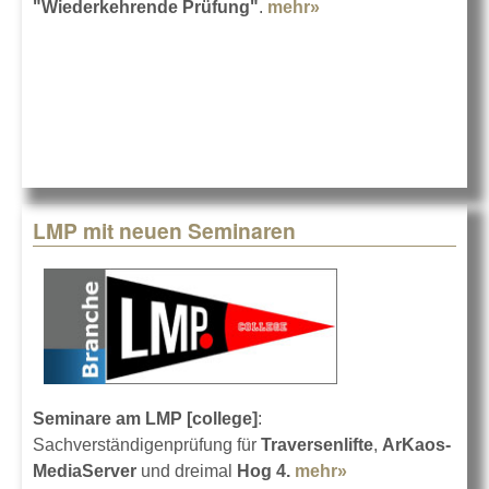
"Wiederkehrende Prüfung"
.
mehr»
about Workshop:
Prolyte-Traversen
LMP mit neuen Seminaren
Seminare am LMP [college]
:
Sachverständigenprüfung für
Traversenlifte
,
ArKaos-
MediaServer
und dreimal
Hog 4.
mehr»
about LMP mit