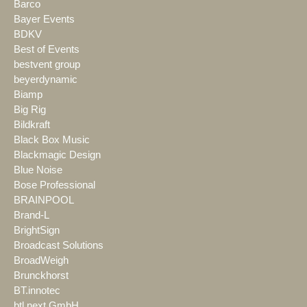
Barco
Bayer Events
BDKV
Best of Events
bestvent group
beyerdynamic
Biamp
Big Rig
Bildkraft
Black Box Music
Blackmagic Design
Blue Noise
Bose Professional
BRAINPOOL
Brand-L
BrightSign
Broadcast Solutions
BroadWeigh
Brunckhorst
BT.innotec
btl next GmbH