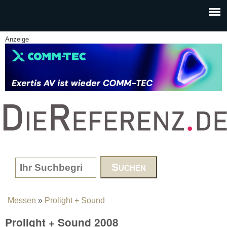
Skip to main content
Anzeige
www.DieReferenz.de
Search form
Messen
»
Prolight + Sound
You are here
Prolight + Sound 2008