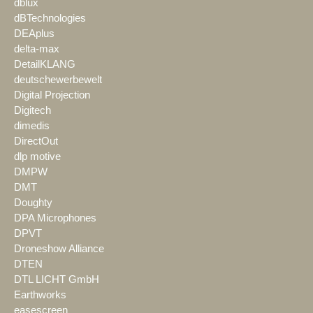
dblux
dBTechnologies
DEAplus
delta-max
DetailKLANG
deutschewerbewelt
Digital Projection
Digitech
dimedis
DirectOut
dlp motive
DMPW
DMT
Doughty
DPA Microphones
DPVT
Droneshow Alliance
DTEN
DTL LICHT GmbH
Earthworks
easescreen