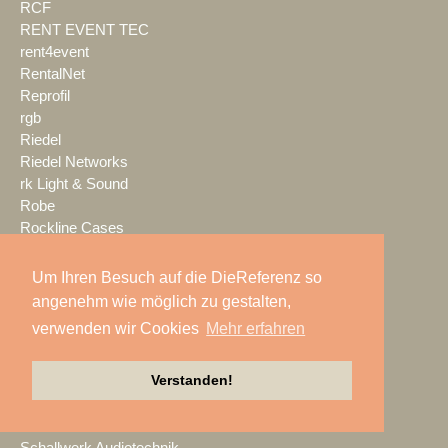
RCF
RENT EVENT TEC
rent4event
RentalNet
Reprofil
rgb
Riedel
Riedel Networks
rk Light & Sound
Robe
Rockline Cases
ROE Visual
Roland Pro A/V
Um Ihren Besuch auf die DieReferenz so
ROXX
angenehm wie möglich zu gestalten,
RØDE
verwenden wir Cookies
Mehr erfahren
S.E.A. Vertrieb
Salzbrenner
Verstanden!
Samsung
satis&fy
SCHACHZUG