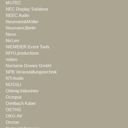
MUTEC
NEC Display Solutions
NEEC Audio
Neumann&Müller
Neumann.Berlin
Nexo
NicLen
NIEMEIER Event Tools
NIYU.productions
nobeo
Nocturne Drones GmbH
NPB Veranstaltungstechnik
NTi Audio
NÜSSLI
Oblong Industries
Octopus
Oehlbach Kabel
OETHG
OKG-AV
Omron