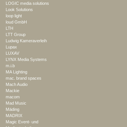
LOGIC media solutions
Look Solutions
loop light
loud GmbH
LTH
LTT Group
Ludwig Kameraverleih
Lupax
LUXAV
LYNX Media Systems
m.i.b
MA Lighting
mac. brand spaces
Mach Audio
Mackie
macom
Mad Music
Mäding
MADRIX
Magic Event- und