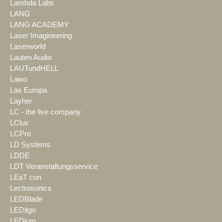
Lambda Labs
LANG
LANG ACADEMY
Laser Imagineering
Laserworld
Lauten Audio
LAUTundHELL
Lawo
Lax Europa
Layher
LC - the live company
LClux
LCPro
LD Systems
LDDE
LDT Veranstaltungsservice
LEaT con
Lectrosonics
LEDBlade
LEDitgo
LEDium