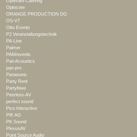
Optimahl Catering
Optocore
ORANGE PRODUCTION DG
OS-VT
Otto Events
P2 Veranstaltungstechnik
PA-Line
Palmer
PAM/events
Pan Acoustics
pan-pro
Panasonic
Party Rent
Partylöwe
Peerless-AV
perfect sound
Pico Interactive
PIK AG
PK Sound
PlexusAV
Point Source Audio