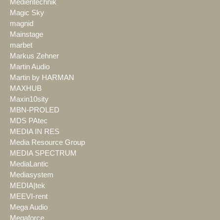
Medientechnik
Magic Sky
magnid
Mainstage
marbet
Markus Zehner
Martin Audio
Martin by HARMAN
MAXHUB
Maxin10sity
MBN-PROLED
MDS PAtec
MEDIA IN RES
Media Resource Group
MEDIA SPECTRUM
MediaLantic
Mediasystem
MEDIA|tek
MEEVI-rent
Mega Audio
Megaforce