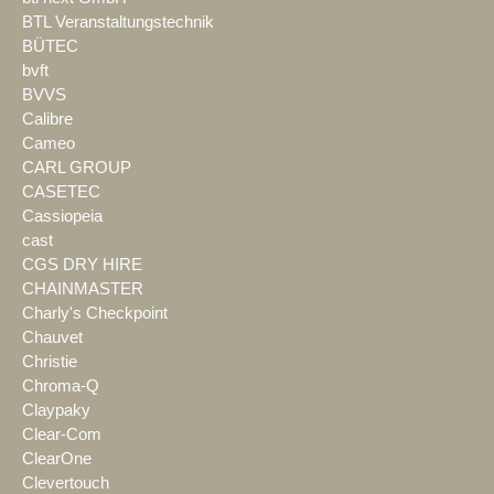
BTL Veranstaltungstechnik
BÜTEC
bvft
BVVS
Calibre
Cameo
CARL GROUP
CASETEC
Cassiopeia
cast
CGS DRY HIRE
CHAINMASTER
Charly's Checkpoint
Chauvet
Christie
Chroma-Q
Claypaky
Clear-Com
ClearOne
Clevertouch