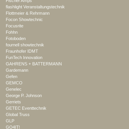
Fischer Amps
flashlight Veranstaltungstechnik
Flottmeier & Rehrmann
Focon Showtechnic
Focusrite
Fohhn
Fotoboden
fournell showtechnik
Fraunhofer IDMT
FunTech Innovation
GAHRENS + BATTERMANN
Gardemann
Gefen
GEMCO
Genelec
George P. Johnson
Gerriets
GETEC Eventtechnik
Global Truss
GLP
GO4IT!