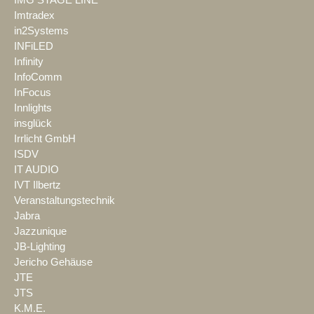
IMG STAGE LINE
Imtradex
in2Systems
INFiLED
Infinity
InfoComm
InFocus
Innlights
insglück
Irrlicht GmbH
ISDV
IT AUDIO
IVT Ilbertz
Veranstaltungstechnik
Jabra
Jazzunique
JB-Lighting
Jericho Gehäuse
JTE
JTS
K.M.E.