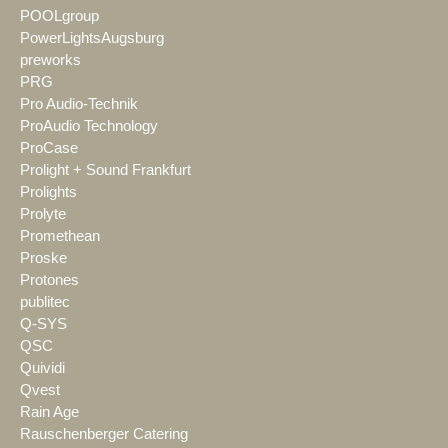
POOLgroup
PowerLightsAugsburg
preworks
PRG
Pro Audio-Technik
ProAudio Technology
ProCase
Prolight + Sound Frankfurt
Prolights
Prolyte
Promethean
Proske
Protones
publitec
Q-SYS
QSC
Quividi
Qvest
Rain Age
Rauschenberger Catering