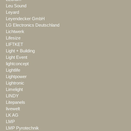
Leu Sound
Leyard
Leyendecker GmbH
LG Electronics Deutschland
Lichtwerk
Lifesize
LIFTKET
Light + Building
Light Event
lightconcept
Lightlife
Lightpower
Lightronic
Limelight
LINDY
Litepanels
livewelt
LK AG
LMP
LMP Pyrotechnik