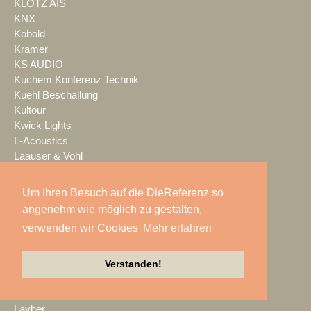
KLOTZ AIS
KNX
Kobold
Kramer
KS AUDIO
Kuchem Konferenz Technik
Kuehl Beschallung
Kultour
Kwick Lights
L-Acoustics
Laauser & Vohl
Lambda Labs
LANG
Um Ihren Besuch auf die DieReferenz so
LANG ACADEMY
angenehm wie möglich zu gestalten,
Laser Imagineering
verwenden wir Cookies
Mehr erfahren
Laserworld
Lauten Audio
LAUTundHELL
Verstanden!
Lawo
Lax Europa
Layher