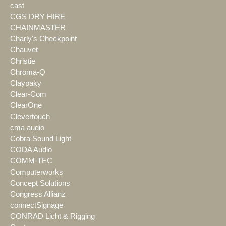
cast
CGS DRY HIRE
CHAINMASTER
Charly's Checkpoint
Chauvet
Christie
Chroma-Q
Claypaky
Clear-Com
ClearOne
Clevertouch
cma audio
Cobra Sound Light
CODA Audio
COMM-TEC
Computerworks
Concept Solutions
Congress Allianz
connectSignage
CONRAD Licht & Rigging