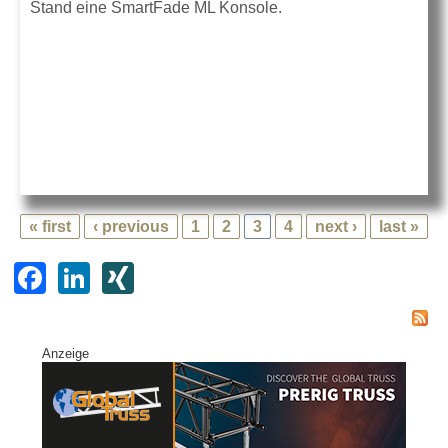
Stand eine SmartFade ML Konsole.
« first
‹ previous
1
2
3
4
next ›
last »
F
Li
XI
a
n
N
c
k
G
Anzeige
e
e
b
dI
o
n