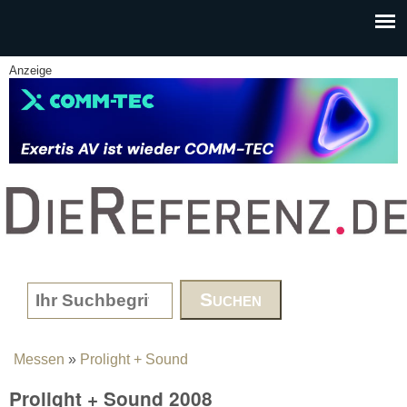
Skip to main content
Anzeige
www.DieReferenz.de
Search form
Messen
»
Prolight + Sound
You are here
Prolight + Sound 2008