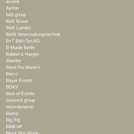
axxent
Ayrton
b&b group
B&K Braun
B&K Lumitec
B&W Veranstaltungstechnik
B+T Bild+Ton AG
B-Musik Berlin
Babbel & Haeger
Baenfer
Band Pro Munich
Barco
Bayer Events
BDKV
Best of Events
bestvent group
beyerdynamic
Biamp
Big Rig
Bildkraft
Black Box Music