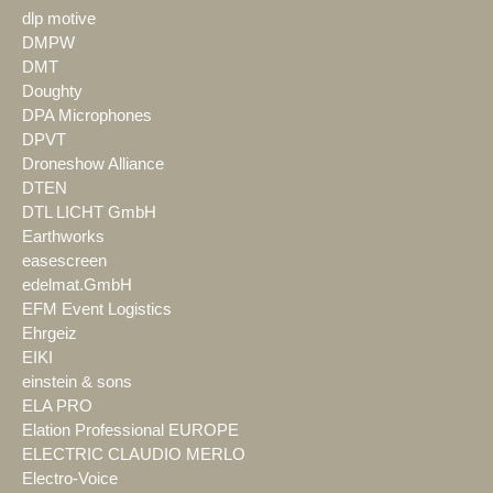
dlp motive
DMPW
DMT
Doughty
DPA Microphones
DPVT
Droneshow Alliance
DTEN
DTL LICHT GmbH
Earthworks
easescreen
edelmat.GmbH
EFM Event Logistics
Ehrgeiz
EIKI
einstein & sons
ELA PRO
Elation Professional EUROPE
ELECTRIC CLAUDIO MERLO
Electro-Voice