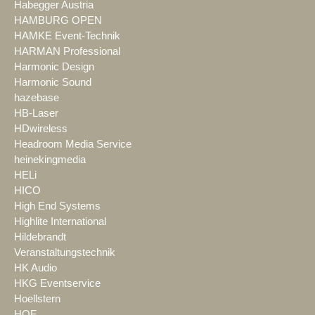
Habegger Austria
HAMBURG OPEN
HAMKE Event-Technik
HARMAN Professional
Harmonic Design
Harmonic Sound
hazebase
HB-Laser
HDwireless
Headroom Media Service
heinekingmedia
HELi
HICO
High End Systems
Highlite International
Hildebrandt
Veranstaltungstechnik
HK Audio
HKG Eventservice
Hoellstern
HOF