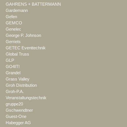
GAHRENS + BATTERMANN
Gardemann
Gefen
GEMCO
Genelec
George P. Johnson
Gerriets
GETEC Eventtechnik
Global Truss
GLP
GO4IT!
Grandel
Grass Valley
Groh Distribution
Groh-P.A.
Veranstaltungstechnik
gruppe20
Gschwendtner
Guest-One
Habegger AG