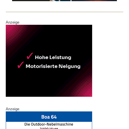
o
k
Anzeige
Anzeige