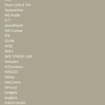
Huss Licht & Ton
Hyperactive
IAD Audio
ICT
IdeenReich!
IDK Europe
IFB
IGVW
IHSE
IMEX
IMG STAGE LINE
Imtradex
in2Systems
INFiLED
Infinity
InfoComm
InFocus
Innlights
insglück
Irrlicht GmbH