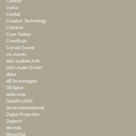
Contour
coolux
Cordial
Creative Technology
Crestron
Crew Nation
CrewBrain
Crystal Sound
ctc events
d&b audiotechnik
DAS Audio GmbH
dblux
dBTechnologies
DEAplus
delta-max
DetailKLANG
deutschewerbewelt
Digital Projection
Digitech
dimedis
DirectOut