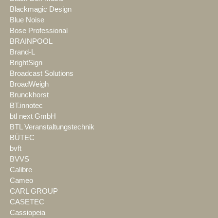
Blackmagic Design
Blue Noise
Bose Professional
BRAINPOOL
Brand-L
BrightSign
Broadcast Solutions
BroadWeigh
Brunckhorst
BT.innotec
btl next GmbH
BTL Veranstaltungstechnik
BÜTEC
bvft
BVVS
Calibre
Cameo
CARL GROUP
CASETEC
Cassiopeia