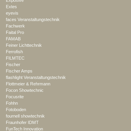
Exposive
Extes
eyevis
faces Veranstaltungstechnik
Fachwerk
Faital Pro
FAMAB
Feiner Lichttechnik
Ferrofish
FILMTEC
Fischer
Fischer Amps
flashlight Veranstaltungstechnik
Flottmeier & Rehrmann
Focon Showtechnic
Focusrite
Fohhn
Fotoboden
fournell showtechnik
Fraunhofer IDMT
FunTech Innovation