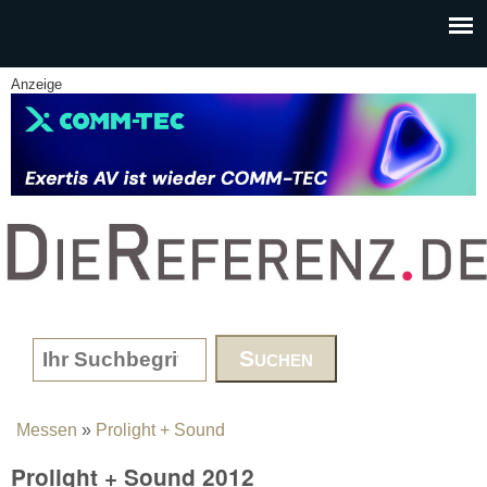
Skip to main content
Anzeige
www.DieReferenz.de
Search form
Messen
»
Prolight + Sound
You are here
Prolight + Sound 2012