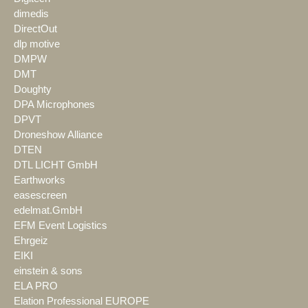
dimedis
DirectOut
dlp motive
DMPW
DMT
Doughty
DPA Microphones
DPVT
Droneshow Alliance
DTEN
DTL LICHT GmbH
Earthworks
easescreen
edelmat.GmbH
EFM Event Logistics
Ehrgeiz
EIKI
einstein & sons
ELA PRO
Elation Professional EUROPE