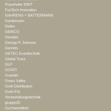
Fraunhofer IDMT
FunTech Innovation
GAHRENS + BATTERMANN
Gardemann
Gefen
GEMCO
Genelec
George P. Johnson
Gerriets
GETEC Eventtechnik
Global Truss
GLP
GO4IT!
Grandel
Grass Valley
Groh Distribution
Groh-P.A.
Veranstaltungstechnik
gruppe20
Gschwendtner