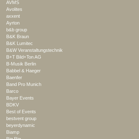
AVMS
Avolites
axxent
Ayrton
b&b group
B&K Braun
B&K Lumitec
B&W Veranstaltungstechnik
B+T Bild+Ton AG
B-Musik Berlin
Babbel & Haeger
Baenfer
Band Pro Munich
Barco
Bayer Events
BDKV
Best of Events
bestvent group
beyerdynamic
Biamp