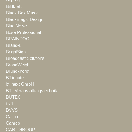
Big Rig
Bildkraft
Black Box Music
Blackmagic Design
Blue Noise
Bose Professional
BRAINPOOL
Brand-L
BrightSign
Broadcast Solutions
BroadWeigh
Brunckhorst
BT.innotec
btl next GmbH
BTL Veranstaltungstechnik
BÜTEC
bvft
BVVS
Calibre
Cameo
CARL GROUP