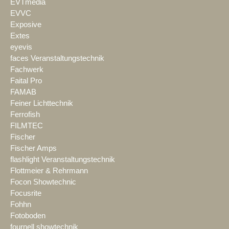
EVTmedia
EVVC
Exposive
Extes
eyevis
faces Veranstaltungstechnik
Fachwerk
Faital Pro
FAMAB
Feiner Lichttechnik
Ferrofish
FILMTEC
Fischer
Fischer Amps
flashlight Veranstaltungstechnik
Flottmeier & Rehrmann
Focon Showtechnic
Focusrite
Fohhn
Fotoboden
fournell showtechnik