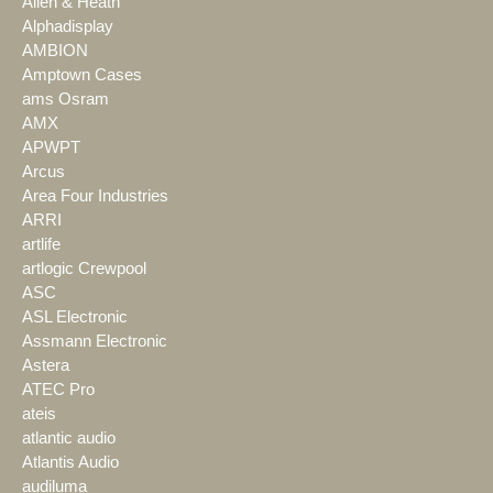
Allen & Heath
Alphadisplay
AMBION
Amptown Cases
ams Osram
AMX
APWPT
Arcus
Area Four Industries
ARRI
artlife
artlogic Crewpool
ASC
ASL Electronic
Assmann Electronic
Astera
ATEC Pro
ateis
atlantic audio
Atlantis Audio
audiluma