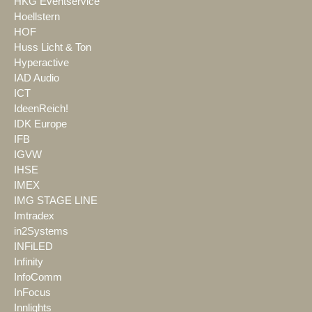
HKG Eventservice
Hoellstern
HOF
Huss Licht & Ton
Hyperactive
IAD Audio
ICT
IdeenReich!
IDK Europe
IFB
IGVW
IHSE
IMEX
IMG STAGE LINE
Imtradex
in2Systems
INFiLED
Infinity
InfoComm
InFocus
Innlights