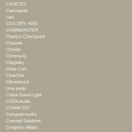
CASETEC
Cassiopeia
cast
CGS DRY HIRE
CHAINMASTER
Charly's Checkpoint
Chauvet
Christie
Chroma-Q
Claypaky
Clear-Com
ClearOne
Clevertouch
cma audio
Cobra Sound Light
CODA Audio
COMM-TEC
Computerworks
Concept Solutions
Congress Allianz