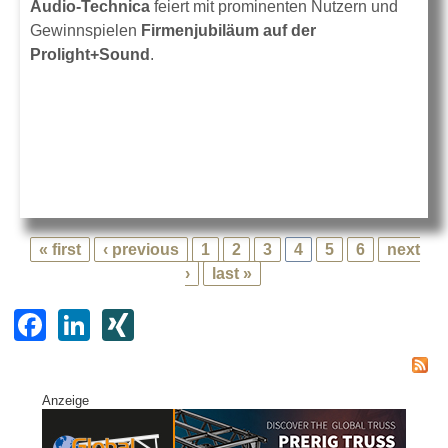
Audio-Technica
feiert mit prominenten Nutzern und
Gewinnspielen
Firmenjubiläum auf der
Prolight+Sound
.
« first
‹ previous
1
2
3
4
5
6
next
›
last »
F
Li
XI
a
n
N
c
k
G
Anzeige
e
e