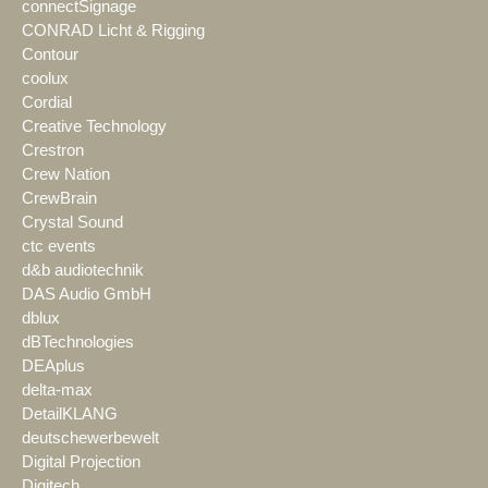
connectSignage
CONRAD Licht & Rigging
Contour
coolux
Cordial
Creative Technology
Crestron
Crew Nation
CrewBrain
Crystal Sound
ctc events
d&b audiotechnik
DAS Audio GmbH
dblux
dBTechnologies
DEAplus
delta-max
DetailKLANG
deutschewerbewelt
Digital Projection
Digitech