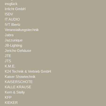
insglück
Irrlicht GmbH
ISDV
IT AUDIO
IVT Ilbertz
Veranstaltungstechnik
Jabra
Jazzunique
JB-Lighting
Jericho Gehäuse
JTE
JTS
K.M.E.
K24 Technik & Vertrieb GmbH
Kaiser Showtechnik
KAISERSCHOTE
KALLE KRAUSE
Kern & Stelly
KFP
KIEKER