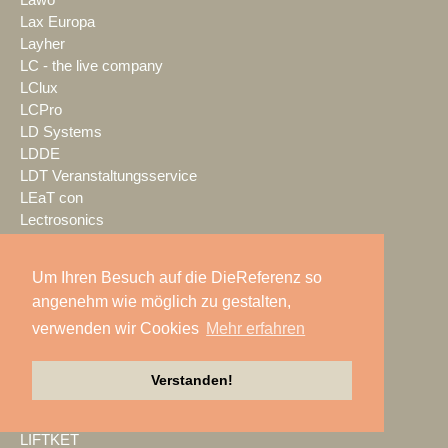
Lawo
Lax Europa
Layher
LC - the live company
LClux
LCPro
LD Systems
LDDE
LDT Veranstaltungsservice
LEaT con
Lectrosonics
LEDBlade
LEDitgo
Um Ihren Besuch auf die DieReferenz so
LEDium
angenehm wie möglich zu gestalten,
Leu Sound
verwenden wir Cookies
Mehr erfahren
Leyard
Leyendecker GmbH
LG Electronics Deutschland
Verstanden!
Lichtwerk
Lifesize
LIFTKET