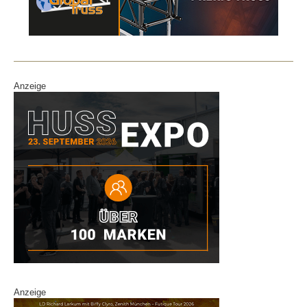
b
dI
o
n
o
k
Anzeige
Anzeige