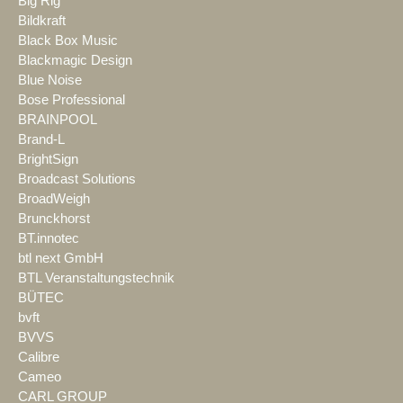
Big Rig
Bildkraft
Black Box Music
Blackmagic Design
Blue Noise
Bose Professional
BRAINPOOL
Brand-L
BrightSign
Broadcast Solutions
BroadWeigh
Brunckhorst
BT.innotec
btl next GmbH
BTL Veranstaltungstechnik
BÜTEC
bvft
BVVS
Calibre
Cameo
CARL GROUP