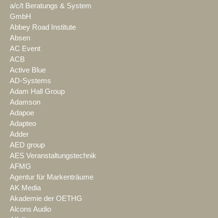
a/c/t Beratungs & System
GmbH
Abbey Road Institute
Absen
AC Event
ACB
Active Blue
AD-Systems
Adam Hall Group
Adamson
Adapoe
Adapteo
Adder
AED group
AES Veranstaltungstechnik
AFMG
Agentur für Markenträume
AK Media
Akademie der OETHG
Alcons Audio