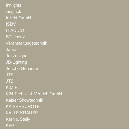
Innlights
insglück
Irrlicht GmbH
ISDV
IT AUDIO
IVT Ilbertz
Veranstaltungstechnik
Jabra
Jazzunique
JB-Lighting
Jericho Gehäuse
JTE
JTS
K.M.E.
K24 Technik & Vertrieb GmbH
Kaiser Showtechnik
KAISERSCHOTE
KALLE KRAUSE
Kern & Stelly
KFP