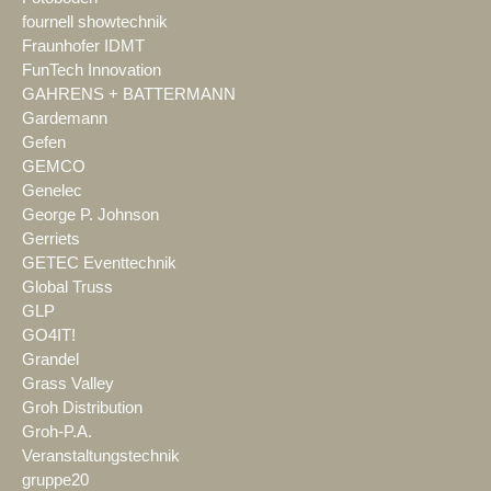
fournell showtechnik
Fraunhofer IDMT
FunTech Innovation
GAHRENS + BATTERMANN
Gardemann
Gefen
GEMCO
Genelec
George P. Johnson
Gerriets
GETEC Eventtechnik
Global Truss
GLP
GO4IT!
Grandel
Grass Valley
Groh Distribution
Groh-P.A.
Veranstaltungstechnik
gruppe20