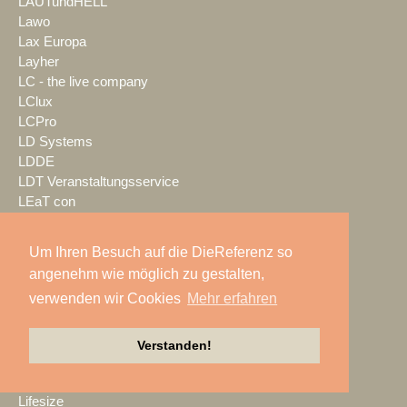
LAUTundHELL
Lawo
Lax Europa
Layher
LC - the live company
LClux
LCPro
LD Systems
LDDE
LDT Veranstaltungsservice
LEaT con
Lectrosonics
LEDBlade
Um Ihren Besuch auf die DieReferenz so
LEDitgo
angenehm wie möglich zu gestalten,
LEDium
verwenden wir Cookies
Mehr erfahren
Leu Sound
Leyard
Leyendecker GmbH
Verstanden!
LG Electronics Deutschland
Lichtwerk
Lifesize