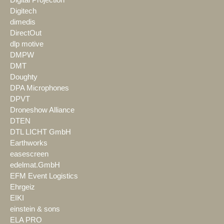
Digital Projection
Digitech
dimedis
DirectOut
dlp motive
DMPW
DMT
Doughty
DPA Microphones
DPVT
Droneshow Alliance
DTEN
DTL LICHT GmbH
Earthworks
easescreen
edelmat.GmbH
EFM Event Logistics
Ehrgeiz
EIKI
einstein & sons
ELA PRO