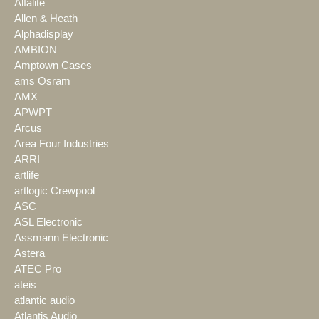
Alfalite
Allen & Heath
Alphadisplay
AMBION
Amptown Cases
ams Osram
AMX
APWPT
Arcus
Area Four Industries
ARRI
artlife
artlogic Crewpool
ASC
ASL Electronic
Assmann Electronic
Astera
ATEC Pro
ateis
atlantic audio
Atlantis Audio