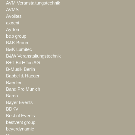
AVM Veranstaltungstechnik
AVMS
Avolites
axxent
Ayrton
b&b group
B&K Braun
B&K Lumitec
B&W Veranstaltungstechnik
B+T Bild+Ton AG
B-Musik Berlin
Babbel & Haeger
Baenfer
Band Pro Munich
Barco
Bayer Events
BDKV
Best of Events
bestvent group
beyerdynamic