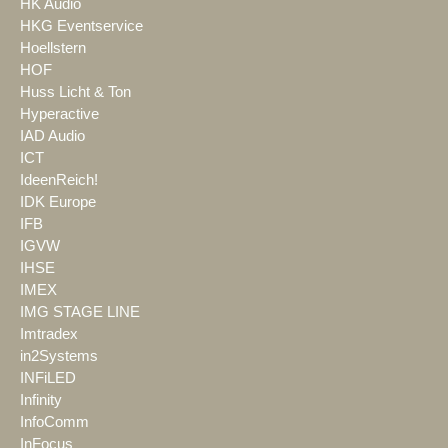
HK Audio
HKG Eventservice
Hoellstern
HOF
Huss Licht & Ton
Hyperactive
IAD Audio
ICT
IdeenReich!
IDK Europe
IFB
IGVW
IHSE
IMEX
IMG STAGE LINE
Imtradex
in2Systems
INFiLED
Infinity
InfoComm
InFocus