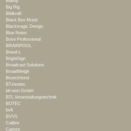
Biamp
Big Rig
Bildkraft
Black Box Music
Blackmagic Design
Blue Noise
Bose Professional
BRAINPOOL
Brand-L
BrightSign
Broadcast Solutions
BroadWeigh
Brunckhorst
BT.innotec
btl next GmbH
BTL Veranstaltungstechnik
BÜTEC
bvft
BVVS
Calibre
Cameo