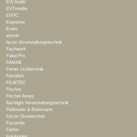
EVI Audio
EVTmedia
EVVC
Exposive
Extes
eyevis
faces Veranstaltungstechnik
Fachwerk
Faital Pro
FAMAB
Feiner Lichttechnik
Ferrofish
FILMTEC
Fischer
Fischer Amps
flashlight Veranstaltungstechnik
Flottmeier & Rehrmann
Focon Showtechnic
Focusrite
Fohhn
Fotoboden