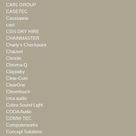
CARL GROUP
CASETEC
Cassiopeia
cast
CGS DRY HIRE
CHAINMASTER
Charly's Checkpoint
Chauvet
Christie
Chroma-Q
Claypaky
Clear-Com
ClearOne
Clevertouch
cma audio
Cobra Sound Light
CODA Audio
COMM-TEC
Computerworks
Concept Solutions