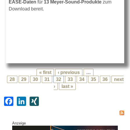
EASE-Daten
für
13 Meyer-Sound-Produkte
zum
Download bereit.
« first
‹ previous
…
28
29
30
31
32
33
34
35
36
next
›
last »
F
Li
XI
a
n
N
c
k
G
Anzeige
e
e