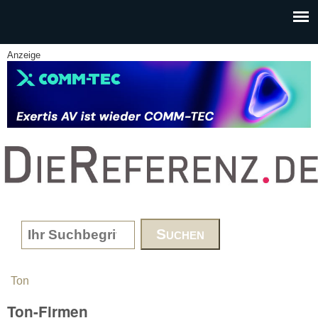
Skip to main content
Anzeige
www.DieReferenz.de
Search form
Ton
You are here
Ton-Firmen