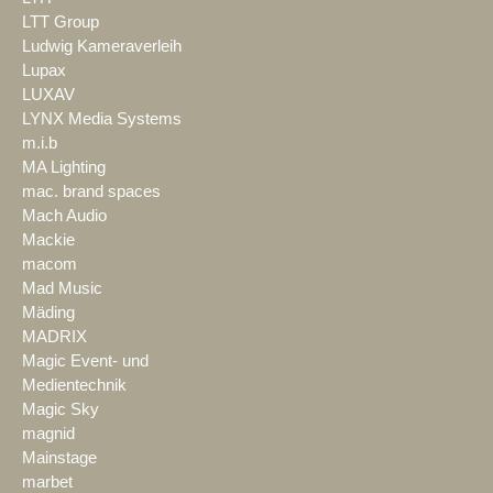
LTT Group
Ludwig Kameraverleih
Lupax
LUXAV
LYNX Media Systems
m.i.b
MA Lighting
mac. brand spaces
Mach Audio
Mackie
macom
Mad Music
Mäding
MADRIX
Magic Event- und
Medientechnik
Magic Sky
magnid
Mainstage
marbet