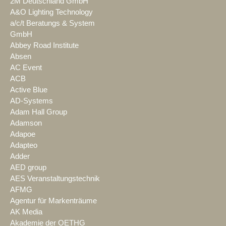
2M Deutschland GmbH
A&O Lighting Technology
a/c/t Beratungs & System
GmbH
Abbey Road Institute
Absen
AC Event
ACB
Active Blue
AD-Systems
Adam Hall Group
Adamson
Adapoe
Adapteo
Adder
AED group
AES Veranstaltungstechnik
AFMG
Agentur für Markenträume
AK Media
Akademie der OETHG