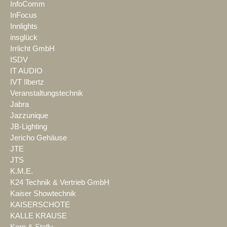
InfoComm
InFocus
Innlights
insglück
Irrlicht GmbH
ISDV
IT AUDIO
IVT Ilbertz
Veranstaltungstechnik
Jabra
Jazzunique
JB-Lighting
Jericho Gehäuse
JTE
JTS
K.M.E.
K24 Technik & Vertrieb GmbH
Kaiser Showtechnik
KAISERSCHOTE
KALLE KRAUSE
Kern & Stelly