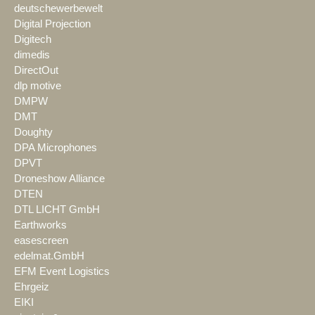
deutschewerbewelt
Digital Projection
Digitech
dimedis
DirectOut
dlp motive
DMPW
DMT
Doughty
DPA Microphones
DPVT
Droneshow Alliance
DTEN
DTL LICHT GmbH
Earthworks
easescreen
edelmat.GmbH
EFM Event Logistics
Ehrgeiz
EIKI