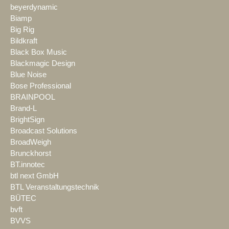
beyerdynamic
Biamp
Big Rig
Bildkraft
Black Box Music
Blackmagic Design
Blue Noise
Bose Professional
BRAINPOOL
Brand-L
BrightSign
Broadcast Solutions
BroadWeigh
Brunckhorst
BT.innotec
btl next GmbH
BTL Veranstaltungstechnik
BÜTEC
bvft
BVVS