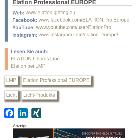
Elation Professional EUROPE
Web:
www.elationlighting.eu
Facebook:
www.facebook.com/ELATION.Pro.Europe
YouTube:
www.youtube.com/user/ElationPro
Instagram:
www.instagram.com/elation_europe/
Lesen Sie auch:
ELATION Chorus Line
Elation bei LMP
LMP
Elation Professional EUROPE
Licht
Licht-Produkte
F
Li
XI
a
n
N
Anzeige
c
k
G