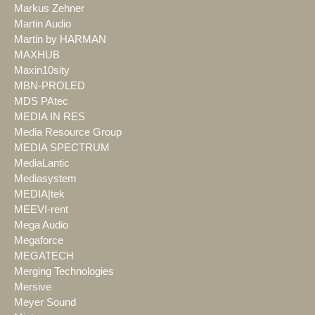
Markus Zehner
Martin Audio
Martin by HARMAN
MAXHUB
Maxin10sity
MBN-PROLED
MDS PAtec
MEDIA IN RES
Media Resource Group
MEDIA SPECTRUM
MediaLantic
Mediasystem
MEDIA|tek
MEEVI-rent
Mega Audio
Megaforce
MEGATECH
Merging Technologies
Mersive
Meyer Sound