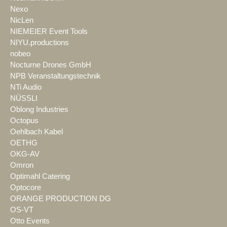
Nexo
NicLen
NIEMEIER Event Tools
NIYU.productions
nobeo
Nocturne Drones GmbH
NPB Veranstaltungstechnik
NTi Audio
NÜSSLI
Oblong Industries
Octopus
Oehlbach Kabel
OETHG
OKG-AV
Omron
Optimahl Catering
Optocore
ORANGE PRODUCTION DG
OS-VT
Otto Events