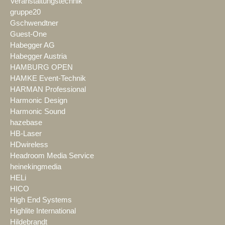
Veranstaltungstechnik
gruppe20
Gschwendtner
Guest-One
Habegger AG
Habegger Austria
HAMBURG OPEN
HAMKE Event-Technik
HARMAN Professional
Harmonic Design
Harmonic Sound
hazebase
HB-Laser
HDwireless
Headroom Media Service
heinekingmedia
HELi
HICO
High End Systems
Highlite International
Hildebrandt