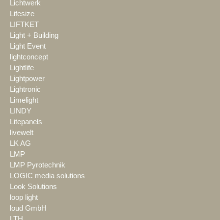
Lichtwerk
Lifesize
LIFTKET
Light + Building
Light Event
lightconcept
Lightlife
Lightpower
Lightronic
Limelight
LINDY
Litepanels
livewelt
LK AG
LMP
LMP Pyrotechnik
LOGIC media solutions
Look Solutions
loop light
loud GmbH
LTH