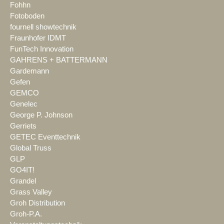
Fohhn
Fotoboden
fournell showtechnik
Fraunhofer IDMT
FunTech Innovation
GAHRENS + BATTERMANN
Gardemann
Gefen
GEMCO
Genelec
George P. Johnson
Gerriets
GETEC Eventtechnik
Global Truss
GLP
GO4IT!
Grandel
Grass Valley
Groh Distribution
Groh-P.A.