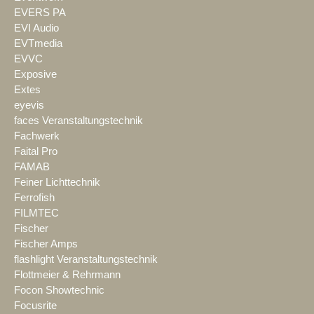
EVERS PA
EVI Audio
EVTmedia
EVVC
Exposive
Extes
eyevis
faces Veranstaltungstechnik
Fachwerk
Faital Pro
FAMAB
Feiner Lichttechnik
Ferrofish
FILMTEC
Fischer
Fischer Amps
flashlight Veranstaltungstechnik
Flottmeier & Rehrmann
Focon Showtechnic
Focusrite