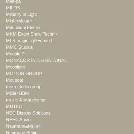
Miet-pa
MILOS
Ministry of Light
MisterMaster
Mitsubishi Electric
MKM Event Show Technik
MLS magic light+sound
MMC Studios
Modulo Pi
MONACOR INTERNATIONAL
Moonlight
MOTION GROUP
Movecat
msm studio group
Müller BBM
music & light design
MUTEC
NEC Display Solutions
NEEC Audio
Neumann&Müller
Neumann.Berlin