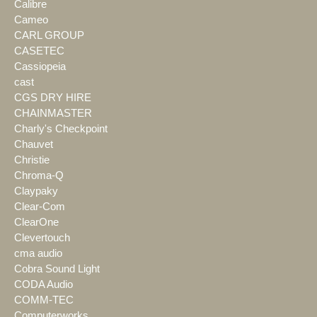
Calibre
Cameo
CARL GROUP
CASETEC
Cassiopeia
cast
CGS DRY HIRE
CHAINMASTER
Charly's Checkpoint
Chauvet
Christie
Chroma-Q
Claypaky
Clear-Com
ClearOne
Clevertouch
cma audio
Cobra Sound Light
CODA Audio
COMM-TEC
Computerworks