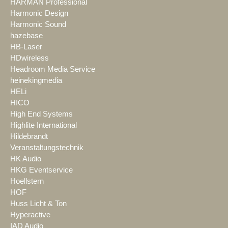
HARMAN Professional
Harmonic Design
Harmonic Sound
hazebase
HB-Laser
HDwireless
Headroom Media Service
heinekingmedia
HELi
HICO
High End Systems
Highlite International
Hildebrandt
Veranstaltungstechnik
HK Audio
HKG Eventservice
Hoellstern
HOF
Huss Licht & Ton
Hyperactive
IAD Audio