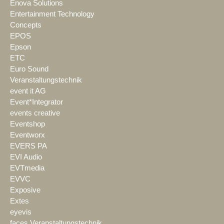
Enova Solutions
Entertainment Technology
Concepts
EPOS
Epson
ETC
Euro Sound
Veranstaltungstechnik
event it AG
Event*Integrator
events creative
Eventshop
Eventworx
EVERS PA
EVI Audio
EVTmedia
EVVC
Exposive
Extes
eyevis
faces Veranstaltungstechnik