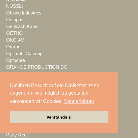
NÜSSLI
Oblong Industries
Octopus
Oehlbach Kabel
OETHG
OKG-AV
Omron
Optimahl Catering
Optocore
ORANGE PRODUCTION DG
OS-VT
Otto Events
Um Ihren Besuch auf die DieReferenz so
P2 Veranstaltungstechnik
angenehm wie möglich zu gestalten,
PA-Line
Palmer
verwenden wir Cookies
Mehr erfahren
PAM/events
Pan Acoustics
Verstanden!
pan-pro
Panasonic
Party Rent