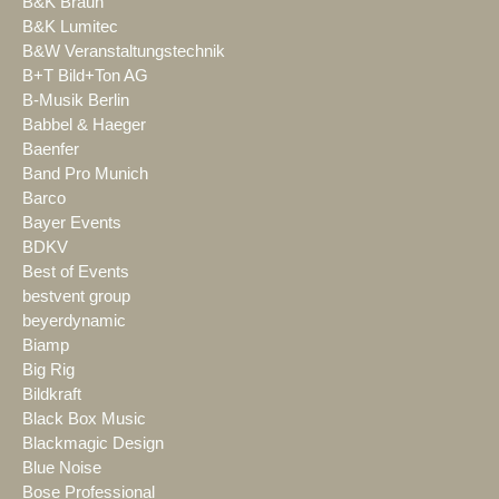
B&K Braun
B&K Lumitec
B&W Veranstaltungstechnik
B+T Bild+Ton AG
B-Musik Berlin
Babbel & Haeger
Baenfer
Band Pro Munich
Barco
Bayer Events
BDKV
Best of Events
bestvent group
beyerdynamic
Biamp
Big Rig
Bildkraft
Black Box Music
Blackmagic Design
Blue Noise
Bose Professional