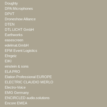
Doughty
DPA Microphones
DPVT
Droneshow Alliance
DTEN
DTL LICHT GmbH
Earthworks
easescreen
edelmat.GmbH
EFM Event Logistics
Ehrgeiz
EIKI
einstein & sons
ELA PRO
Elation Professional EUROPE
ELECTRIC CLAUDIO MERLO
Electro-Voice
EMG Germany
ENCIRCLED audio.solutions
Encore EMEA