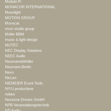
Modulo Pi
MONACOR INTERNATIONAL
Moonlight
MOTION GROUP
Movecat
msm studio group
Müller BBM
music & light design
MUTEC
NEC Display Solutions
NEEC Audio
Neumann&Müller
Neumann.Berlin
Nexo
NicLen
NIEMEIER Event Tools
NIYU.productions
nobeo
Nocturne Drones GmbH
NPB Veranstaltungstechnik
NTi Audio