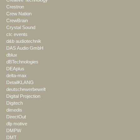
Creative Technology
Crestron
Crew Nation
CrewBrain
Crystal Sound
ctc events
d&b audiotechnik
DAS Audio GmbH
dblux
dBTechnologies
DEAplus
delta-max
DetailKLANG
deutschewerbewelt
Digital Projection
Digitech
dimedis
DirectOut
dlp motive
DMPW
DMT