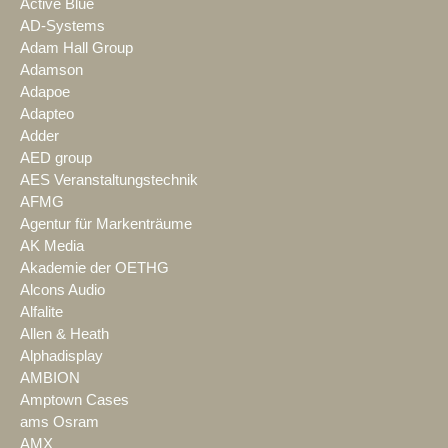
Active Blue
AD-Systems
Adam Hall Group
Adamson
Adapoe
Adapteo
Adder
AED group
AES Veranstaltungstechnik
AFMG
Agentur für Markenträume
AK Media
Akademie der OETHG
Alcons Audio
Alfalite
Allen & Heath
Alphadisplay
AMBION
Amptown Cases
ams Osram
AMX