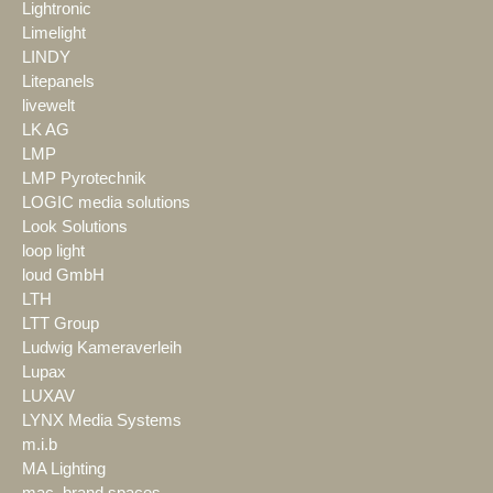
Lightronic
Limelight
LINDY
Litepanels
livewelt
LK AG
LMP
LMP Pyrotechnik
LOGIC media solutions
Look Solutions
loop light
loud GmbH
LTH
LTT Group
Ludwig Kameraverleih
Lupax
LUXAV
LYNX Media Systems
m.i.b
MA Lighting