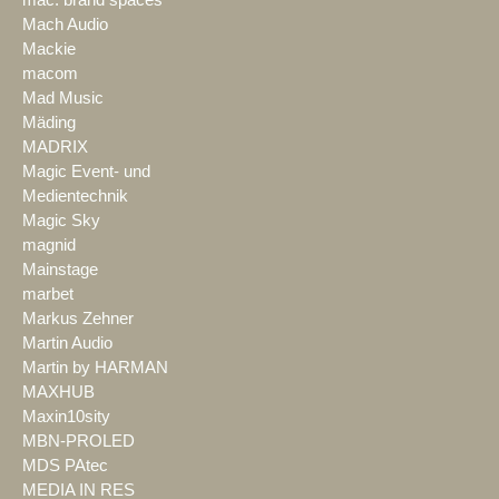
mac. brand spaces
Mach Audio
Mackie
macom
Mad Music
Mäding
MADRIX
Magic Event- und
Medientechnik
Magic Sky
magnid
Mainstage
marbet
Markus Zehner
Martin Audio
Martin by HARMAN
MAXHUB
Maxin10sity
MBN-PROLED
MDS PAtec
MEDIA IN RES