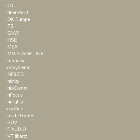
ICT
IdeenReich!
IDK Europe
IFB
IGVW
IHSE
IMEX
IMG STAGE LINE
Imtradex
in2Systems
INFiLED
Infinity
InfoComm
InFocus
Innlights
insglück
Irrlicht GmbH
ISDV
IT AUDIO
IVT Ilbertz