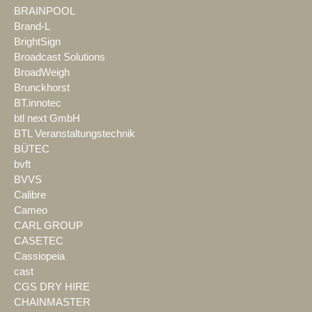
BRAINPOOL
Brand-L
BrightSign
Broadcast Solutions
BroadWeigh
Brunckhorst
BT.innotec
btl next GmbH
BTL Veranstaltungstechnik
BÜTEC
bvft
BVVS
Calibre
Cameo
CARL GROUP
CASETEC
Cassiopeia
cast
CGS DRY HIRE
CHAINMASTER