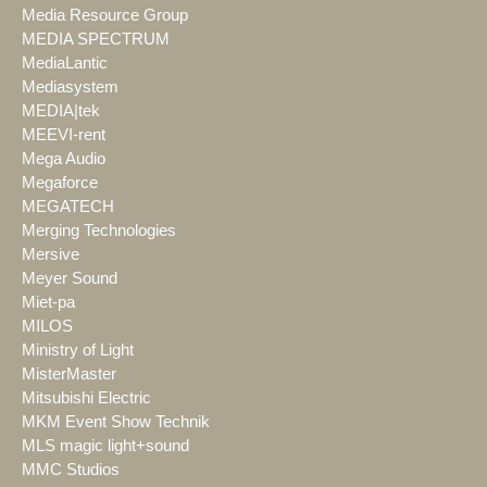
Media Resource Group
MEDIA SPECTRUM
MediaLantic
Mediasystem
MEDIA|tek
MEEVI-rent
Mega Audio
Megaforce
MEGATECH
Merging Technologies
Mersive
Meyer Sound
Miet-pa
MILOS
Ministry of Light
MisterMaster
Mitsubishi Electric
MKM Event Show Technik
MLS magic light+sound
MMC Studios