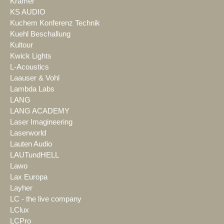
Kramer
KS AUDIO
Kuchem Konferenz Technik
Kuehl Beschallung
Kultour
Kwick Lights
L-Acoustics
Laauser & Vohl
Lambda Labs
LANG
LANG ACADEMY
Laser Imagineering
Laserworld
Lauten Audio
LAUTundHELL
Lawo
Lax Europa
Layher
LC - the live company
LClux
LCPro