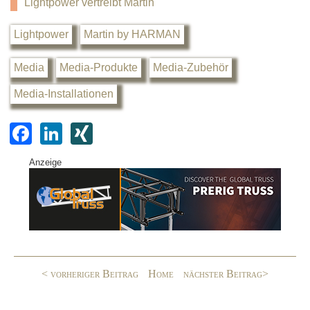
Lightpower vertreibt Martin
Lightpower
Martin by HARMAN
Media
Media-Produkte
Media-Zubehör
Media-Installationen
F
Li
XI
a
n
N
Anzeige
c
k
G
e
e
b
dI
o
n
o
< vorheriger Beitrag
Home
nächster Beitrag>
k