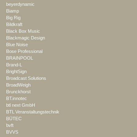
beyerdynamic
Biamp
Big Rig
Bildkraft
Black Box Music
Blackmagic Design
Blue Noise
Bose Professional
BRAINPOOL
Brand-L
BrightSign
Broadcast Solutions
BroadWeigh
Brunckhorst
BT.innotec
btl next GmbH
BTL Veranstaltungstechnik
BÜTEC
bvft
BVVS