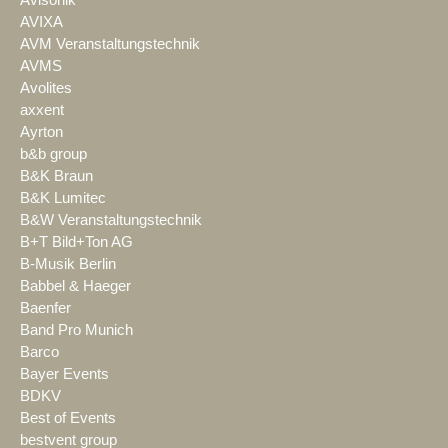
Avisonik
AVIXA
AVM Veranstaltungstechnik
AVMS
Avolites
axxent
Ayrton
b&b group
B&K Braun
B&K Lumitec
B&W Veranstaltungstechnik
B+T Bild+Ton AG
B-Musik Berlin
Babbel & Haeger
Baenfer
Band Pro Munich
Barco
Bayer Events
BDKV
Best of Events
bestvent group