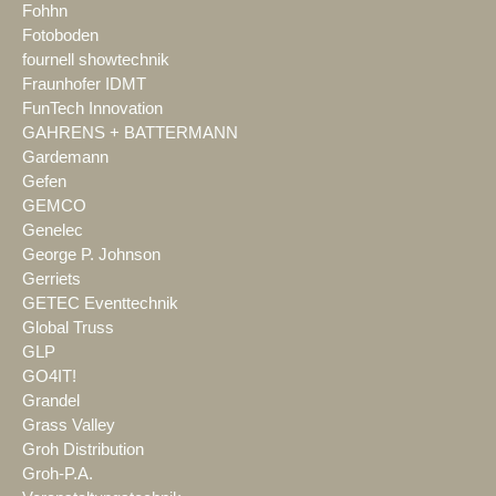
Fohhn
Fotoboden
fournell showtechnik
Fraunhofer IDMT
FunTech Innovation
GAHRENS + BATTERMANN
Gardemann
Gefen
GEMCO
Genelec
George P. Johnson
Gerriets
GETEC Eventtechnik
Global Truss
GLP
GO4IT!
Grandel
Grass Valley
Groh Distribution
Groh-P.A.