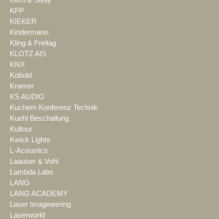
Kern & Stelly
KFP
KIEKER
Kindermann
Kling & Freitag
KLOTZ AIS
KNX
Kobold
Kramer
KS AUDIO
Kuchem Konferenz Technik
Kuehl Beschallung
Kultour
Kwick Lights
L-Acoustics
Laauser & Vohl
Lambda Labs
LANG
LANG ACADEMY
Laser Imagineering
Laserworld