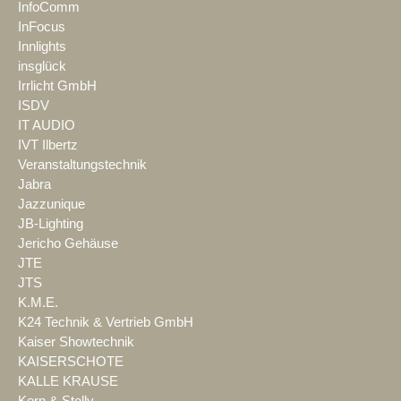
InfoComm
InFocus
Innlights
insglück
Irrlicht GmbH
ISDV
IT AUDIO
IVT Ilbertz
Veranstaltungstechnik
Jabra
Jazzunique
JB-Lighting
Jericho Gehäuse
JTE
JTS
K.M.E.
K24 Technik & Vertrieb GmbH
Kaiser Showtechnik
KAISERSCHOTE
KALLE KRAUSE