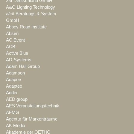
2M Deutschland GmbH
A&O Lighting Technology
a/c/t Beratungs & System
GmbH
Abbey Road Institute
Absen
AC Event
ACB
Active Blue
AD-Systems
Adam Hall Group
Adamson
Adapoe
Adapteo
Adder
AED group
AES Veranstaltungstechnik
AFMG
Agentur für Markenträume
AK Media
Akademie der OETHG