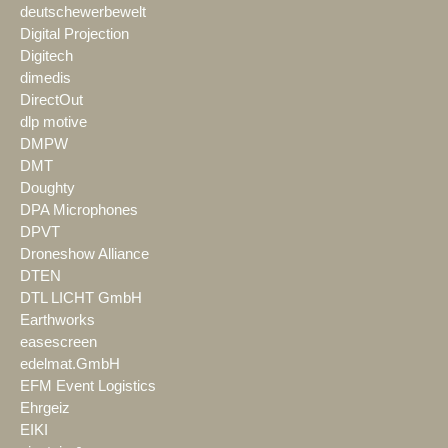
deutschewerbewelt
Digital Projection
Digitech
dimedis
DirectOut
dlp motive
DMPW
DMT
Doughty
DPA Microphones
DPVT
Droneshow Alliance
DTEN
DTL LICHT GmbH
Earthworks
easescreen
edelmat.GmbH
EFM Event Logistics
Ehrgeiz
EIKI