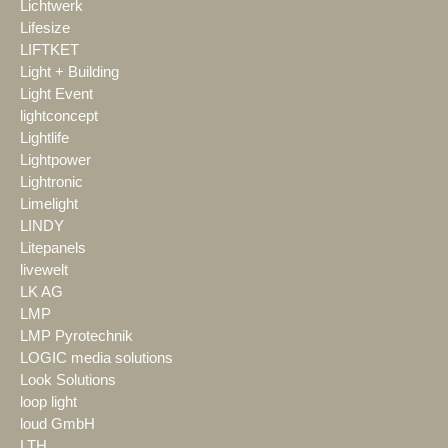
Lichtwerk
Lifesize
LIFTKET
Light + Building
Light Event
lightconcept
Lightlife
Lightpower
Lightronic
Limelight
LINDY
Litepanels
livewelt
LK AG
LMP
LMP Pyrotechnik
LOGIC media solutions
Look Solutions
loop light
loud GmbH
LTH