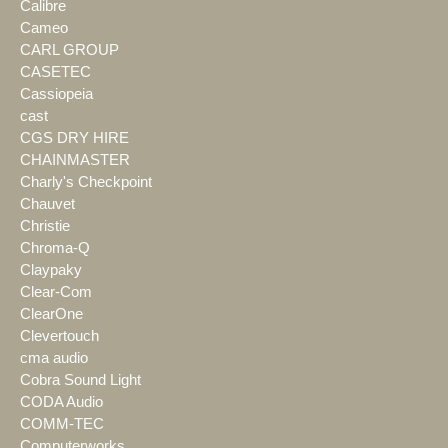
Calibre
Cameo
CARL GROUP
CASETEC
Cassiopeia
cast
CGS DRY HIRE
CHAINMASTER
Charly's Checkpoint
Chauvet
Christie
Chroma-Q
Claypaky
Clear-Com
ClearOne
Clevertouch
cma audio
Cobra Sound Light
CODA Audio
COMM-TEC
Computerworks