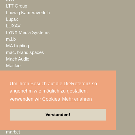
LTT Group
Ludwig Kameraverleih
Lupax
LUXAV
LYNX Media Systems
m.i.b
MA Lighting
mac. brand spaces
Mach Audio
Mackie
macom
Mad Music
Um Ihren Besuch auf die DieReferenz so
Mäding
angenehm wie möglich zu gestalten,
MADRIX
Magic Event- und
verwenden wir Cookies
Mehr erfahren
Medientechnik
Magic Sky
Verstanden!
magnid
Mainstage
marbet