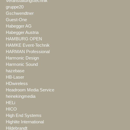
Veranstaltungstechnik
gruppe20
Gschwendtner
Guest-One
Habegger AG
Habegger Austria
HAMBURG OPEN
HAMKE Event-Technik
HARMAN Professional
Harmonic Design
Harmonic Sound
hazebase
HB-Laser
HDwireless
Headroom Media Service
heinekingmedia
HELi
HICO
High End Systems
Highlite International
Hildebrandt