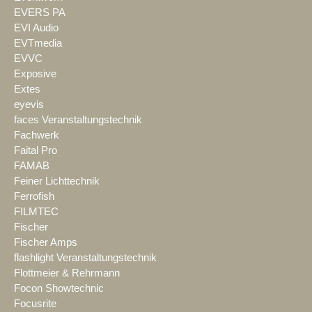
EVERS PA
EVI Audio
EVTmedia
EVVC
Exposive
Extes
eyevis
faces Veranstaltungstechnik
Fachwerk
Faital Pro
FAMAB
Feiner Lichttechnik
Ferrofish
FILMTEC
Fischer
Fischer Amps
flashlight Veranstaltungstechnik
Flottmeier & Rehrmann
Focon Showtechnic
Focusrite