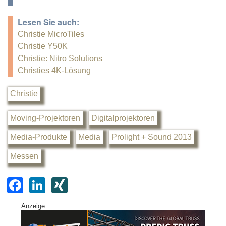
Lesen Sie auch:
Christie MicroTiles
Christie Y50K
Christie: Nitro Solutions
Christies 4K-Lösung
Christie
Moving-Projektoren
Digitalprojektoren
Media-Produkte
Media
Prolight + Sound 2013
Messen
F
Li
XI
a
n
N
Anzeige
c
k
G