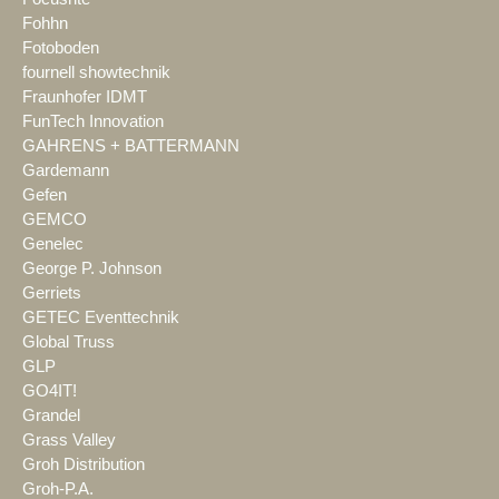
Fohhn
Fotoboden
fournell showtechnik
Fraunhofer IDMT
FunTech Innovation
GAHRENS + BATTERMANN
Gardemann
Gefen
GEMCO
Genelec
George P. Johnson
Gerriets
GETEC Eventtechnik
Global Truss
GLP
GO4IT!
Grandel
Grass Valley
Groh Distribution
Groh-P.A.