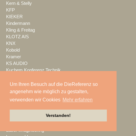
Kern & Stelly
KFP
KIEKER
Kindermann
Kling & Freitag
KLOTZ AIS
KNX
Kobold
Kramer
KS AUDIO
Kuchem Konferenz Technik
Kuehl Beschallung
Kultour
Um Ihren Besuch auf die DieReferenz so
Kwick Lights
angenehm wie möglich zu gestalten,
L-Acoustics
verwenden wir Cookies
Mehr erfahren
Laauser & Vohl
Lambda Labs
Verstanden!
LANG
LANG ACADEMY
Laser Imagineering