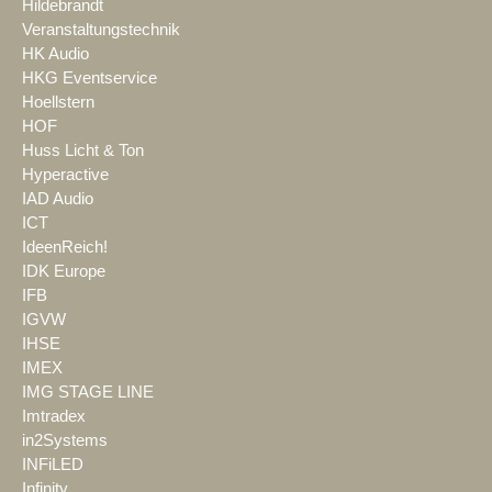
Hildebrandt
Veranstaltungstechnik
HK Audio
HKG Eventservice
Hoellstern
HOF
Huss Licht & Ton
Hyperactive
IAD Audio
ICT
IdeenReich!
IDK Europe
IFB
IGVW
IHSE
IMEX
IMG STAGE LINE
Imtradex
in2Systems
INFiLED
Infinity