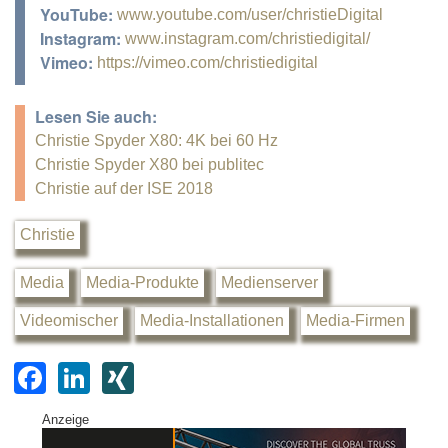
YouTube:
www.youtube.com/user/christieDigital
Instagram:
www.instagram.com/christiedigital/
Vimeo:
https://vimeo.com/christiedigital
Lesen Sie auch:
Christie Spyder X80: 4K bei 60 Hz
Christie Spyder X80 bei publitec
Christie auf der ISE 2018
Christie
Media
Media-Produkte
Medienserver
Videomischer
Media-Installationen
Media-Firmen
F
Li
XI
a
n
N
Anzeige
c
k
G