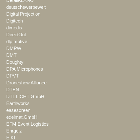
DetailKLANG
deutschewerbewelt
Digital Projection
Digitech
dimedis
DirectOut
dlp motive
DMPW
DMT
Doughty
DPA Microphones
DPVT
Droneshow Alliance
DTEN
DTL LICHT GmbH
Earthworks
easescreen
edelmat.GmbH
EFM Event Logistics
Ehrgeiz
EIKI