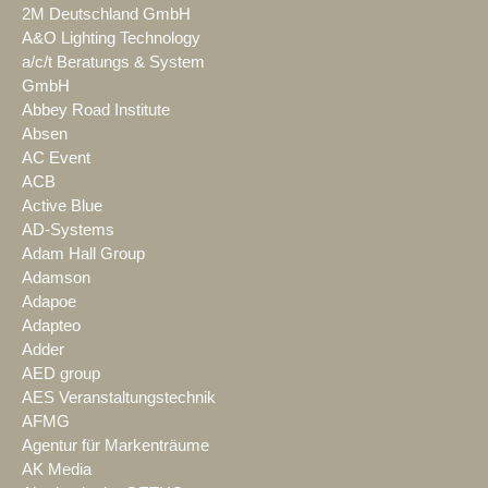
2M Deutschland GmbH
A&O Lighting Technology
a/c/t Beratungs & System
GmbH
Abbey Road Institute
Absen
AC Event
ACB
Active Blue
AD-Systems
Adam Hall Group
Adamson
Adapoe
Adapteo
Adder
AED group
AES Veranstaltungstechnik
AFMG
Agentur für Markenträume
AK Media