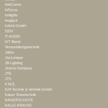
InfoComm
InFocus
Innlights
insglück
Irrlicht GmbH
ISDV
IT AUDIO
IVT Ilbertz
Veranstaltungstechnik
Jabra
Jazzunique
JB-Lighting
Jericho Gehäuse
JTE
JTS
K.M.E.
K24 Technik & Vertrieb GmbH
Kaiser Showtechnik
KAISERSCHOTE
KALLE KRAUSE