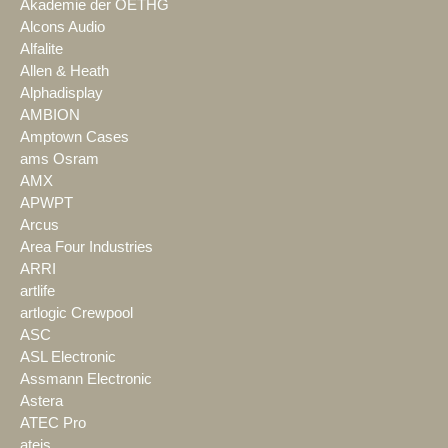
Akademie der OETHG
Alcons Audio
Alfalite
Allen & Heath
Alphadisplay
AMBION
Amptown Cases
ams Osram
AMX
APWPT
Arcus
Area Four Industries
ARRI
artlife
artlogic Crewpool
ASC
ASL Electronic
Assmann Electronic
Astera
ATEC Pro
ateis