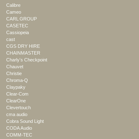
Calibre
Cameo
CARL GROUP
CASETEC
Cassiopeia
cast
CGS DRY HIRE
CHAINMASTER
Charly's Checkpoint
Chauvet
Christie
Chroma-Q
Claypaky
Clear-Com
ClearOne
Clevertouch
cma audio
Cobra Sound Light
CODA Audio
COMM-TEC