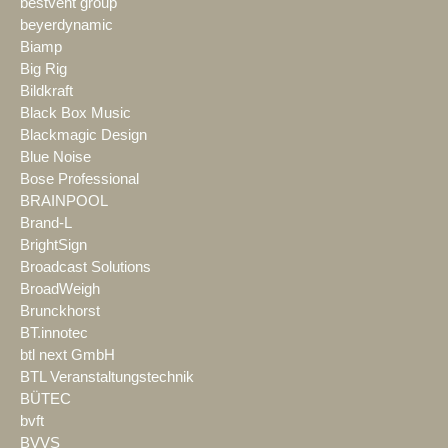
bestvent group
beyerdynamic
Biamp
Big Rig
Bildkraft
Black Box Music
Blackmagic Design
Blue Noise
Bose Professional
BRAINPOOL
Brand-L
BrightSign
Broadcast Solutions
BroadWeigh
Brunckhorst
BT.innotec
btl next GmbH
BTL Veranstaltungstechnik
BÜTEC
bvft
BVVS