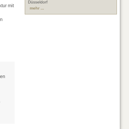
Düsseldorf
tur mit
mehr ...
en
nen
,