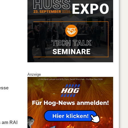
Anzeige
esse
s am RAI