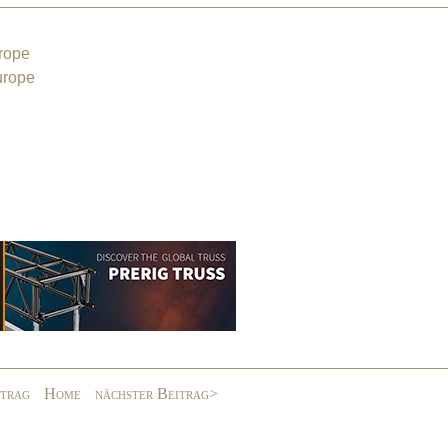
rope
urope
itrag
Home
nächster Beitrag>