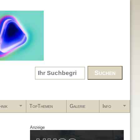
Search form
hnik
TopThemen
Galerie
Info
Anzeige