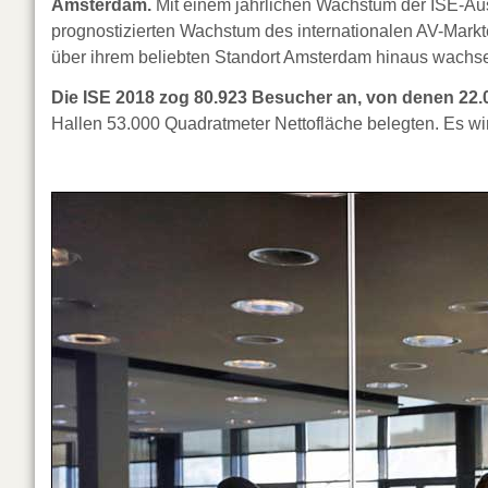
Amsterdam.
Mit einem jährlichen Wachstum der ISE-Au
prognostizierten Wachstum des internationalen AV-Markt
über ihrem beliebten Standort Amsterdam hinaus wachse
Die ISE 2018 zog 80.923 Besucher an, von denen 22.
Hallen 53.000 Quadratmeter Nettofläche belegten. Es wir