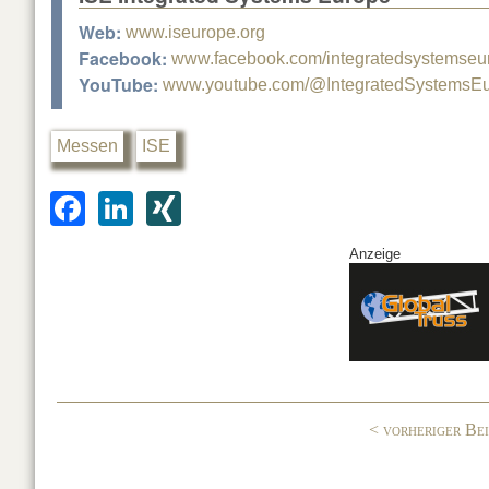
Web:
www.iseurope.org
Facebook:
www.facebook.com/integratedsystemseu
YouTube:
www.youtube.com/@IntegratedSystemsE
Messen
ISE
F
Li
XI
a
n
N
Anzeige
c
k
G
e
e
b
dI
o
n
o
< vorheriger Be
k