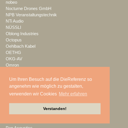
nobeo
Nocturne Drones GmbH
NPB Veranstaltungstechnik
NTi Audio
NÜSSLI
Oblong Industries
Octopus
Oehlbach Kabel
OETHG
OKG-AV
Omron
Optimahl Catering
Optocore
Um Ihren Besuch auf die DieReferenz so
ORANGE PRODUCTION DG
angenehm wie möglich zu gestalten,
OS-VT
verwenden wir Cookies
Mehr erfahren
Otto Events
P2 Veranstaltungstechnik
Verstanden!
PA-Line
Palmer
PAM/events
Pan Acoustics