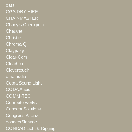
cast
CGS DRY HIRE
CHAINMASTER
Charly's Checkpoint
Chauvet
Christie
Chroma-Q
Claypaky
Clear-Com
ClearOne
Clevertouch
cma audio
Cobra Sound Light
CODA Audio
COMM-TEC
Computerworks
Concept Solutions
Congress Allianz
connectSignage
CONRAD Licht & Rigging