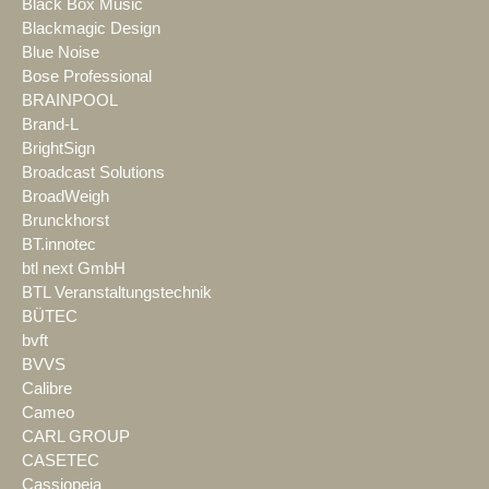
Black Box Music
Blackmagic Design
Blue Noise
Bose Professional
BRAINPOOL
Brand-L
BrightSign
Broadcast Solutions
BroadWeigh
Brunckhorst
BT.innotec
btl next GmbH
BTL Veranstaltungstechnik
BÜTEC
bvft
BVVS
Calibre
Cameo
CARL GROUP
CASETEC
Cassiopeia