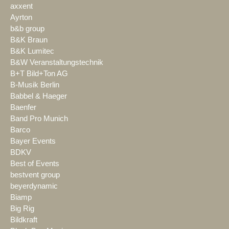
axxent
Ayrton
b&b group
B&K Braun
B&K Lumitec
B&W Veranstaltungstechnik
B+T Bild+Ton AG
B-Musik Berlin
Babbel & Haeger
Baenfer
Band Pro Munich
Barco
Bayer Events
BDKV
Best of Events
bestvent group
beyerdynamic
Biamp
Big Rig
Bildkraft