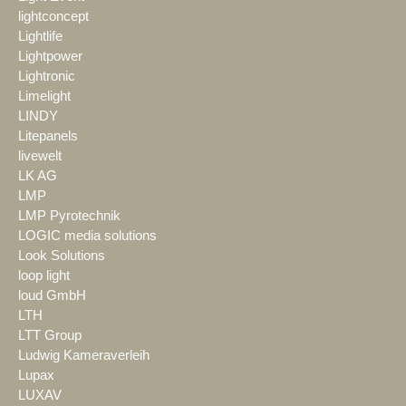
lightconcept
Lightlife
Lightpower
Lightronic
Limelight
LINDY
Litepanels
livewelt
LK AG
LMP
LMP Pyrotechnik
LOGIC media solutions
Look Solutions
loop light
loud GmbH
LTH
LTT Group
Ludwig Kameraverleih
Lupax
LUXAV