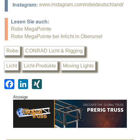
Instagram:
www.instagram.com/robedeutschland/
Lesen Sie auch:
Robe MegaPointe
Robe MegaPointe bei Irrlicht in Oberursel
Robe
CONRAD Licht & Rigging
Licht
Licht-Produkte
Moving Lights
F
Li
XI
a
n
N
Anzeige
c
k
G
e
e
b
dI
o
n