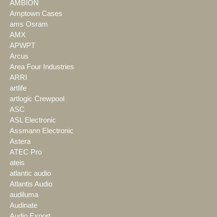
AMBION
Amptown Cases
ams Osram
AMX
APWPT
Arcus
Area Four Industries
ARRI
artlife
artlogic Crewpool
ASC
ASL Electronic
Assmann Electronic
Astera
ATEC Pro
ateis
atlantic audio
Atlantis Audio
audiluma
Audinate
Audio Export