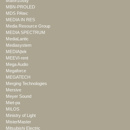
Maxin10sity
MBN-PROLED
MDS PAtec
MEDIA IN RES
Media Resource Group
MEDIA SPECTRUM
MediaLantic
Mediasystem
MEDIA|tek
MEEVI-rent
Mega Audio
Megaforce
MEGATECH
Merging Technologies
Mersive
Meyer Sound
Miet-pa
MILOS
Ministry of Light
MisterMaster
Mitsubishi Electric