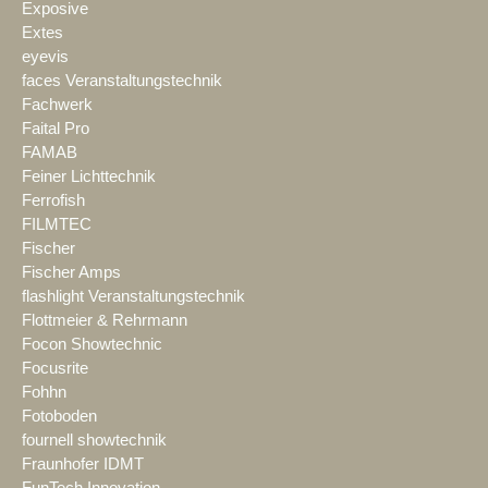
Exposive
Extes
eyevis
faces Veranstaltungstechnik
Fachwerk
Faital Pro
FAMAB
Feiner Lichttechnik
Ferrofish
FILMTEC
Fischer
Fischer Amps
flashlight Veranstaltungstechnik
Flottmeier & Rehrmann
Focon Showtechnic
Focusrite
Fohhn
Fotoboden
fournell showtechnik
Fraunhofer IDMT
FunTech Innovation