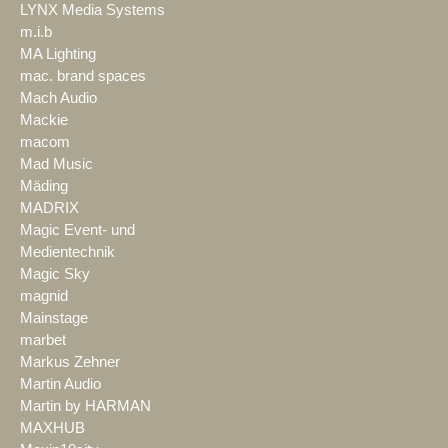
LYNX Media Systems
m.i.b
MA Lighting
mac. brand spaces
Mach Audio
Mackie
macom
Mad Music
Mäding
MADRIX
Magic Event- und
Medientechnik
Magic Sky
magnid
Mainstage
marbet
Markus Zehner
Martin Audio
Martin by HARMAN
MAXHUB