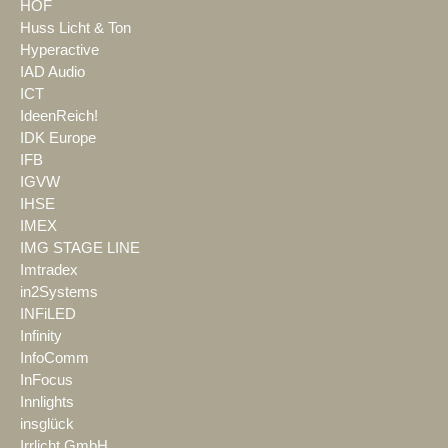
HOF
Huss Licht & Ton
Hyperactive
IAD Audio
ICT
IdeenReich!
IDK Europe
IFB
IGVW
IHSE
IMEX
IMG STAGE LINE
Imtradex
in2Systems
INFiLED
Infinity
InfoComm
InFocus
Innlights
insglück
Irrlicht GmbH