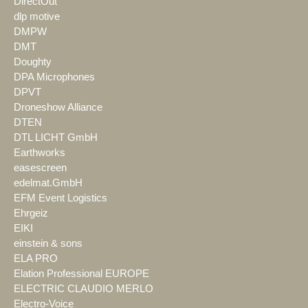
DirectOut
dlp motive
DMPW
DMT
Doughty
DPA Microphones
DPVT
Droneshow Alliance
DTEN
DTL LICHT GmbH
Earthworks
easescreen
edelmat.GmbH
EFM Event Logistics
Ehrgeiz
EIKI
einstein & sons
ELA PRO
Elation Professional EUROPE
ELECTRIC CLAUDIO MERLO
Electro-Voice