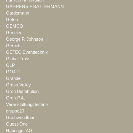
GAHRENS + BATTERMANN
Gardemann
Gefen
GEMCO
Genelec
George P. Johnson
Gerriets
GETEC Eventtechnik
Global Truss
GLP
GO4IT!
Grandel
Grass Valley
Groh Distribution
Groh-P.A.
Veranstaltungstechnik
gruppe20
Gschwendtner
Guest-One
Habegger AG