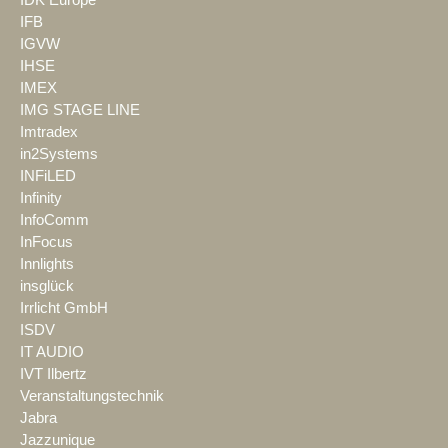
IFB
IGVW
IHSE
IMEX
IMG STAGE LINE
Imtradex
in2Systems
INFiLED
Infinity
InfoComm
InFocus
Innlights
insglück
Irrlicht GmbH
ISDV
IT AUDIO
IVT Ilbertz
Veranstaltungstechnik
Jabra
Jazzunique