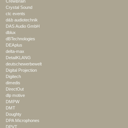
CrewBrain
Crystal Sound
ctc events
d&b audiotechnik
DAS Audio GmbH
dblux
dBTechnologies
DEAplus
delta-max
DetailKLANG
deutschewerbewelt
Digital Projection
Digitech
dimedis
DirectOut
dlp motive
DMPW
DMT
Doughty
DPA Microphones
DPVT