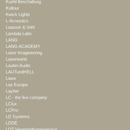
Kuehl Beschallung
Kultour
Kwick Lights
L-Acoustics
Laauser & Vohl
Lambda Labs
LANG
LANG ACADEMY
Laser Imagineering
Laserworld
Lauten Audio
LAUTundHELL
Lawo
Lax Europa
Layher
LC - the live company
LClux
LCPro
LD Systems
LDDE
LDT Veranstaltungsservice