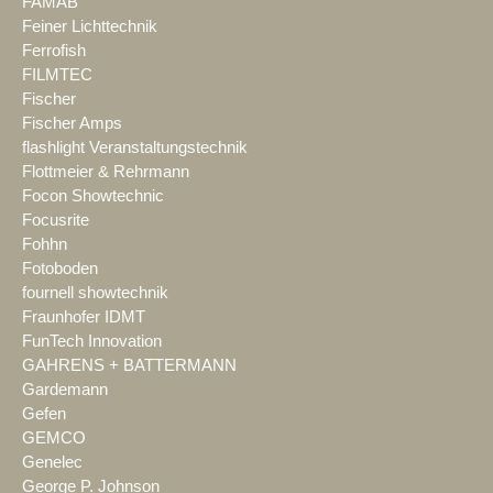
FAMAB
Feiner Lichttechnik
Ferrofish
FILMTEC
Fischer
Fischer Amps
flashlight Veranstaltungstechnik
Flottmeier & Rehrmann
Focon Showtechnic
Focusrite
Fohhn
Fotoboden
fournell showtechnik
Fraunhofer IDMT
FunTech Innovation
GAHRENS + BATTERMANN
Gardemann
Gefen
GEMCO
Genelec
George P. Johnson