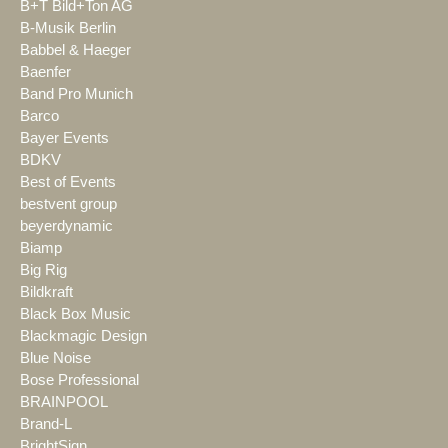
B+T Bild+Ton AG
B-Musik Berlin
Babbel & Haeger
Baenfer
Band Pro Munich
Barco
Bayer Events
BDKV
Best of Events
bestvent group
beyerdynamic
Biamp
Big Rig
Bildkraft
Black Box Music
Blackmagic Design
Blue Noise
Bose Professional
BRAINPOOL
Brand-L
BrightSign