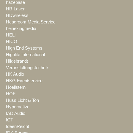
hazebase
HB-Laser
HDwireless
Headroom Media Service
heinekingmedia
HELi
HICO
High End Systems
Highlite International
Hildebrandt
Veranstaltungstechnik
HK Audio
HKG Eventservice
Hoellstern
HOF
Huss Licht & Ton
Hyperactive
IAD Audio
ICT
IdeenReich!
IDK Europe