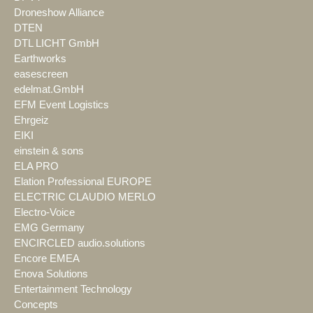
Droneshow Alliance
DTEN
DTL LICHT GmbH
Earthworks
easescreen
edelmat.GmbH
EFM Event Logistics
Ehrgeiz
EIKI
einstein & sons
ELA PRO
Elation Professional EUROPE
ELECTRIC CLAUDIO MERLO
Electro-Voice
EMG Germany
ENCIRCLED audio.solutions
Encore EMEA
Enova Solutions
Entertainment Technology
Concepts