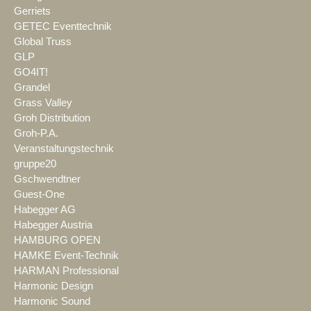
Gerriets
GETEC Eventtechnik
Global Truss
GLP
GO4IT!
Grandel
Grass Valley
Groh Distribution
Groh-P.A.
Veranstaltungstechnik
gruppe20
Gschwendtner
Guest-One
Habegger AG
Habegger Austria
HAMBURG OPEN
HAMKE Event-Technik
HARMAN Professional
Harmonic Design
Harmonic Sound