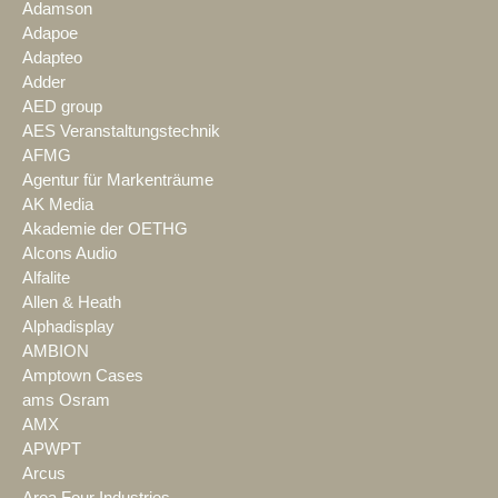
Adamson
Adapoe
Adapteo
Adder
AED group
AES Veranstaltungstechnik
AFMG
Agentur für Markenträume
AK Media
Akademie der OETHG
Alcons Audio
Alfalite
Allen & Heath
Alphadisplay
AMBION
Amptown Cases
ams Osram
AMX
APWPT
Arcus
Area Four Industries