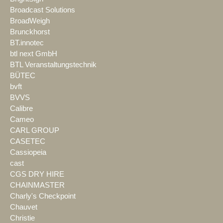
Broadcast Solutions
BroadWeigh
Brunckhorst
BT.innotec
btl next GmbH
BTL Veranstaltungstechnik
BÜTEC
bvft
BVVS
Calibre
Cameo
CARL GROUP
CASETEC
Cassiopeia
cast
CGS DRY HIRE
CHAINMASTER
Charly's Checkpoint
Chauvet
Christie