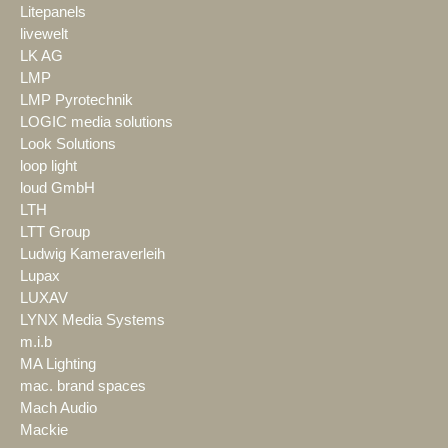
Litepanels
livewelt
LK AG
LMP
LMP Pyrotechnik
LOGIC media solutions
Look Solutions
loop light
loud GmbH
LTH
LTT Group
Ludwig Kameraverleih
Lupax
LUXAV
LYNX Media Systems
m.i.b
MA Lighting
mac. brand spaces
Mach Audio
Mackie