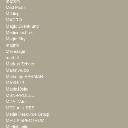
macom
Mad Music
Mäding
MADRIX
Magic Event- und
Medientechnik
Magic Sky
magnid
Mainstage
marbet
Markus Zehner
Martin Audio
Martin by HARMAN
MAXHUB
Maxin10sity
MBN-PROLED
MDS PAtec
MEDIA IN RES
Media Resource Group
MEDIA SPECTRUM
MediaLantic