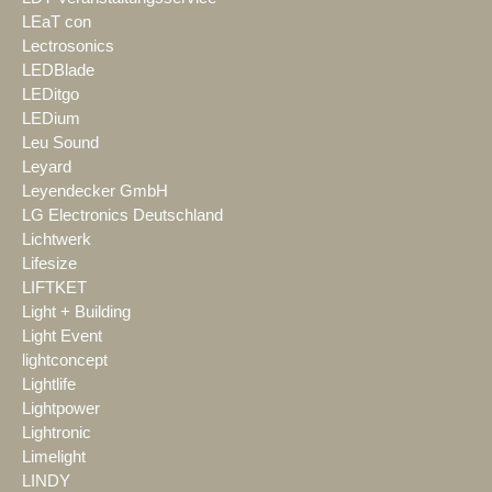
LEaT con
Lectrosonics
LEDBlade
LEDitgo
LEDium
Leu Sound
Leyard
Leyendecker GmbH
LG Electronics Deutschland
Lichtwerk
Lifesize
LIFTKET
Light + Building
Light Event
lightconcept
Lightlife
Lightpower
Lightronic
Limelight
LINDY