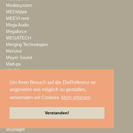
Mediasystem
MEDIA|tek
MEEVI-rent
Mega Audio
Megaforce
MEGATECH
Merging Technologies
Mersive
Meyer Sound
Miet-pa
MILOS
Ministry of Light
Um Ihren Besuch auf die DieReferenz so
MisterMaster
angenehm wie möglich zu gestalten,
Mitsubishi Electric
MKM Event Show Technik
verwenden wir Cookies
Mehr erfahren
MLS magic light+sound
MMC Studios
Verstanden!
Modulo Pi
MONACOR INTERNATIONAL
Moonlight