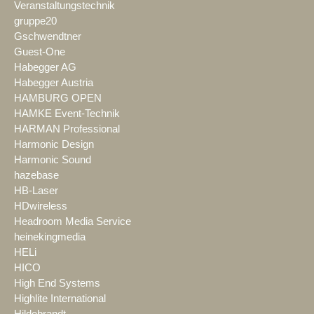
Veranstaltungstechnik
gruppe20
Gschwendtner
Guest-One
Habegger AG
Habegger Austria
HAMBURG OPEN
HAMKE Event-Technik
HARMAN Professional
Harmonic Design
Harmonic Sound
hazebase
HB-Laser
HDwireless
Headroom Media Service
heinekingmedia
HELi
HICO
High End Systems
Highlite International
Hildebrandt