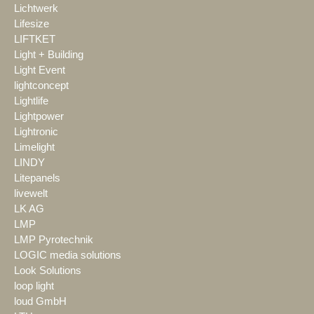
Lichtwerk
Lifesize
LIFTKET
Light + Building
Light Event
lightconcept
Lightlife
Lightpower
Lightronic
Limelight
LINDY
Litepanels
livewelt
LK AG
LMP
LMP Pyrotechnik
LOGIC media solutions
Look Solutions
loop light
loud GmbH