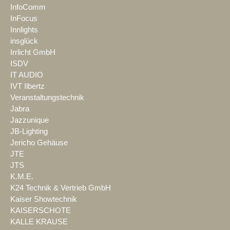
InfoComm
InFocus
Innlights
insglück
Irrlicht GmbH
ISDV
IT AUDIO
IVT Ilbertz
Veranstaltungstechnik
Jabra
Jazzunique
JB-Lighting
Jericho Gehäuse
JTE
JTS
K.M.E.
K24 Technik & Vertrieb GmbH
Kaiser Showtechnik
KAISERSCHOTE
KALLE KRAUSE