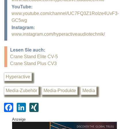
YouTube:
www.youtube.com/channel/UC7FQ3Z1RoIze4UvF3-
GC5wg
Instagram:
www.instagram.com/hyperactiveaudiotechnik/
Lesen Sie auch:
Crane Stand Elite CV-5
Crane Stand Plus CV3
Hyperactive
Media-Zubehör
Media-Produkte
Media
F
Li
XI
a
n
N
Anzeige
c
k
G