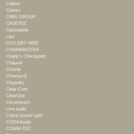
Calibre
Cameo
CARL GROUP
CASETEC
Cassiopeia
cast
CGS DRY HIRE
CHAINMASTER
Charly's Checkpoint
Chauvet
Christie
Chroma-Q
Claypaky
Clear-Com
ClearOne
Clevertouch
cma audio
Cobra Sound Light
CODA Audio
COMM-TEC