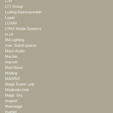
LTH
LTT Group
Ludwig Kameraverleih
Lupax
LUXAV
LYNX Media Systems
m.i.b
MA Lighting
mac. brand spaces
Mach Audio
Mackie
macom
Mad Music
Mäding
MADRIX
Magic Event- und
Medientechnik
Magic Sky
magnid
Mainstage
marbet