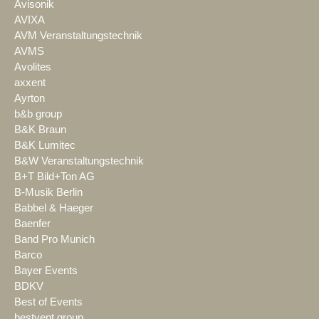
Avisonik
AVIXA
AVM Veranstaltungstechnik
AVMS
Avolites
axxent
Ayrton
b&b group
B&K Braun
B&K Lumitec
B&W Veranstaltungstechnik
B+T Bild+Ton AG
B-Musik Berlin
Babbel & Haeger
Baenfer
Band Pro Munich
Barco
Bayer Events
BDKV
Best of Events
bestvent group