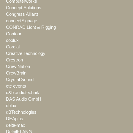
Computerworks
Concept Solutions
Congress Allianz
connectSignage
CONRAD Licht & Rigging
Contour
coolux
Cordial
Creative Technology
Crestron
Crew Nation
CrewBrain
Crystal Sound
ctc events
d&b audiotechnik
DAS Audio GmbH
dblux
dBTechnologies
DEAplus
delta-max
DetailKLANG