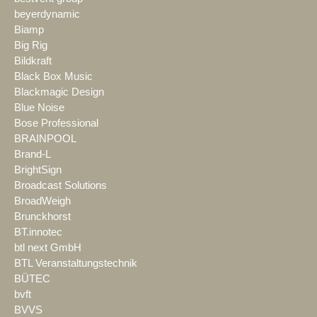
beyerdynamic
Biamp
Big Rig
Bildkraft
Black Box Music
Blackmagic Design
Blue Noise
Bose Professional
BRAINPOOL
Brand-L
BrightSign
Broadcast Solutions
BroadWeigh
Brunckhorst
BT.innotec
btl next GmbH
BTL Veranstaltungstechnik
BÜTEC
bvft
BVVS