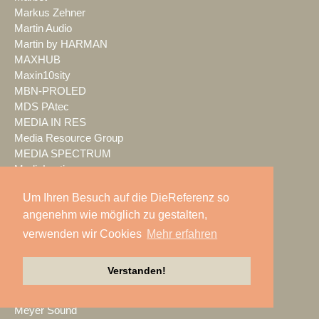
Markus Zehner
Martin Audio
Martin by HARMAN
MAXHUB
Maxin10sity
MBN-PROLED
MDS PAtec
MEDIA IN RES
Media Resource Group
MEDIA SPECTRUM
MediaLantic
Mediasystem
Um Ihren Besuch auf die DieReferenz so
MEDIA|tek
angenehm wie möglich zu gestalten,
MEEVI-rent
Mega Audio
verwenden wir Cookies
Mehr erfahren
Megaforce
MEGATECH
Verstanden!
Merging Technologies
Mersive
Meyer Sound