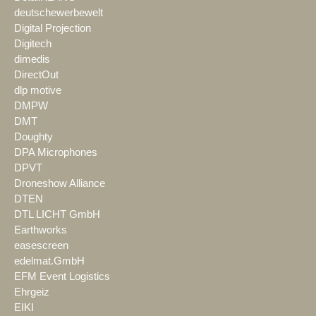
deutschewerbewelt
Digital Projection
Digitech
dimedis
DirectOut
dlp motive
DMPW
DMT
Doughty
DPA Microphones
DPVT
Droneshow Alliance
DTEN
DTL LICHT GmbH
Earthworks
easescreen
edelmat.GmbH
EFM Event Logistics
Ehrgeiz
EIKI