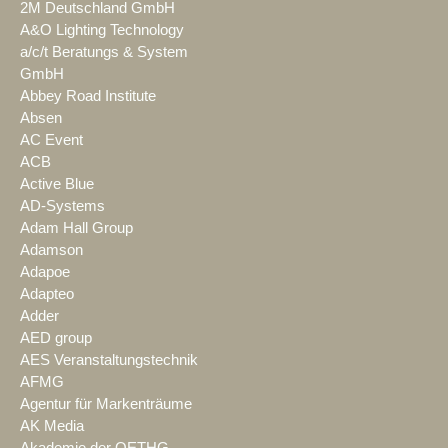
2M Deutschland GmbH
A&O Lighting Technology
a/c/t Beratungs & System
GmbH
Abbey Road Institute
Absen
AC Event
ACB
Active Blue
AD-Systems
Adam Hall Group
Adamson
Adapoe
Adapteo
Adder
AED group
AES Veranstaltungstechnik
AFMG
Agentur für Markenträume
AK Media
Akademie der OETHG