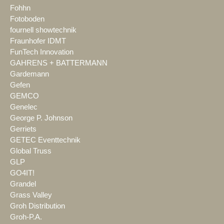
Fohhn
Fotoboden
fournell showtechnik
Fraunhofer IDMT
FunTech Innovation
GAHRENS + BATTERMANN
Gardemann
Gefen
GEMCO
Genelec
George P. Johnson
Gerriets
GETEC Eventtechnik
Global Truss
GLP
GO4IT!
Grandel
Grass Valley
Groh Distribution
Groh-P.A.