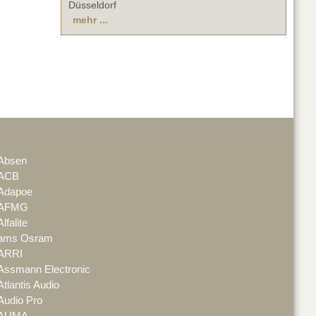
Düsseldorf
mehr ...
Absen
ACB
Adapoe
AFMG
Alfalite
ams Osram
ARRI
Assmann Electronic
Atlantis Audio
Audio Pro
AUMA