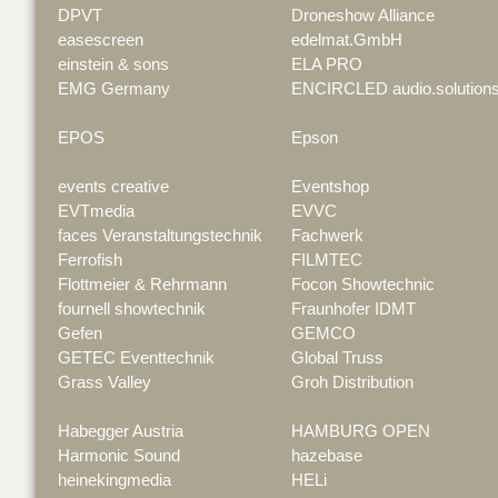
DPVT
Droneshow Alliance
easescreen
edelmat.GmbH
einstein & sons
ELA PRO
EMG Germany
ENCIRCLED audio.solution
EPOS
Epson
events creative
Eventshop
EVTmedia
EVVC
faces Veranstaltungstechnik
Fachwerk
Ferrofish
FILMTEC
Flottmeier & Rehrmann
Focon Showtechnic
fournell showtechnik
Fraunhofer IDMT
Gefen
GEMCO
GETEC Eventtechnik
Global Truss
Grass Valley
Groh Distribution
Habegger Austria
HAMBURG OPEN
Harmonic Sound
hazebase
heinekingmedia
HELi