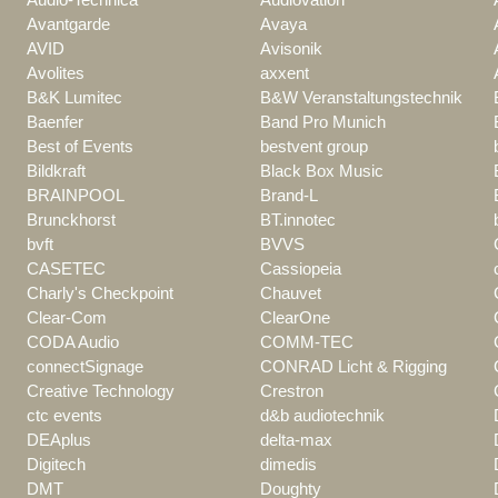
Avantgarde
Avaya
AVID
Avisonik
Avolites
axxent
B&K Lumitec
B&W Veranstaltungstechnik
Baenfer
Band Pro Munich
Best of Events
bestvent group
Bildkraft
Black Box Music
BRAINPOOL
Brand-L
Brunckhorst
BT.innotec
bvft
BVVS
CASETEC
Cassiopeia
Charly's Checkpoint
Chauvet
Clear-Com
ClearOne
CODA Audio
COMM-TEC
connectSignage
CONRAD Licht & Rigging
Creative Technology
Crestron
ctc events
d&b audiotechnik
DEAplus
delta-max
Digitech
dimedis
DMT
Doughty