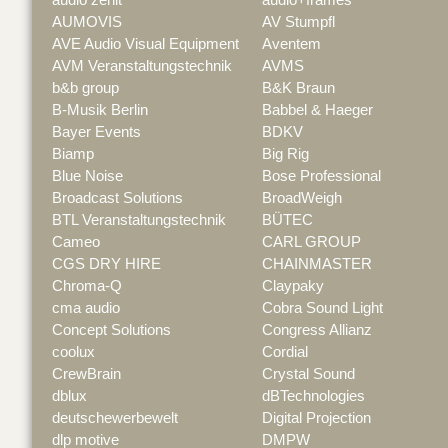
AUMOVIS
AV Stumpfl
AVE Audio Visual Equipment
Aventem
AVM Veranstaltungstechnik
AVMS
b&b group
B&K Braun
B-Musik Berlin
Babbel & Haeger
Bayer Events
BDKV
Biamp
Big Rig
Blue Noise
Bose Professional
Broadcast Solutions
BroadWeigh
BTL Veranstaltungstechnik
BÜTEC
Cameo
CARL GROUP
CGS DRY HIRE
CHAINMASTER
Chroma-Q
Claypaky
cma audio
Cobra Sound Light
Concept Solutions
Congress Allianz
coolux
Cordial
CrewBrain
Crystal Sound
dblux
dBTechnologies
deutschewerbewelt
Digital Projection
dlp motive
DMPW