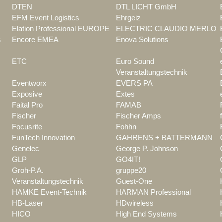
DTEN
DTL LICHT GmbH
EFM Event Logistics
Ehrgeiz
Elation Professional EUROPE
ELECTRIC CLAUDIO MERLO
s
Encore EMEA
Enova Solutions
ETC
Euro Sound
Veranstaltungstechnik
Eventworx
EVERS PA
Exposive
Extes
Faital Pro
FAMAB
Fischer
Fischer Amps
Focusrite
Fohhn
FunTech Innovation
GAHRENS + BATTERMANN
Genelec
George P. Johnson
GLP
GO4IT!
Groh-P.A.
gruppe20
Veranstaltungstechnik
Guest-One
HAMKE Event-Technik
HARMAN Professional
HB-Laser
HDwireless
HICO
High End Systems