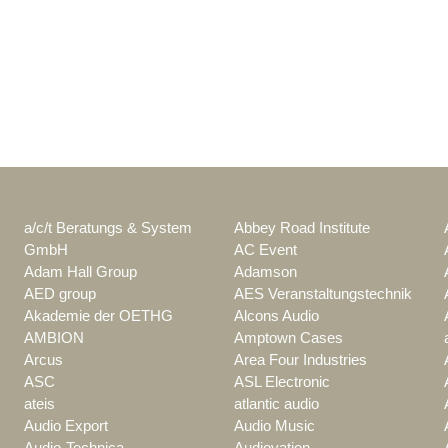
a/c/t Beratungs & System
Abbey Road Institute
GmbH
AC Event
Adam Hall Group
Adamson
AED group
AES Veranstaltungstechnik
Akademie der OETHG
Alcons Audio
AMBION
Amptown Cases
Arcus
Area Four Industries
ASC
ASL Electronic
ateis
atlantic audio
Audio Export
Audio Music
Audio-Technica
Audiovation