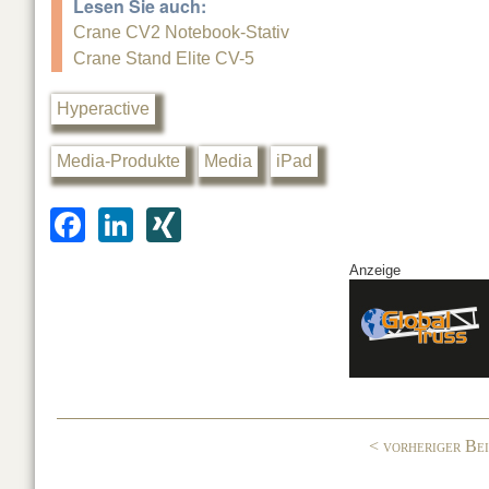
Lesen Sie auch:
Crane CV2 Notebook-Stativ
Crane Stand Elite CV-5
Hyperactive
Media-Produkte
Media
iPad
F
Li
XI
a
n
N
Anzeige
c
k
G
e
e
b
dI
o
n
o
< vorheriger Be
k