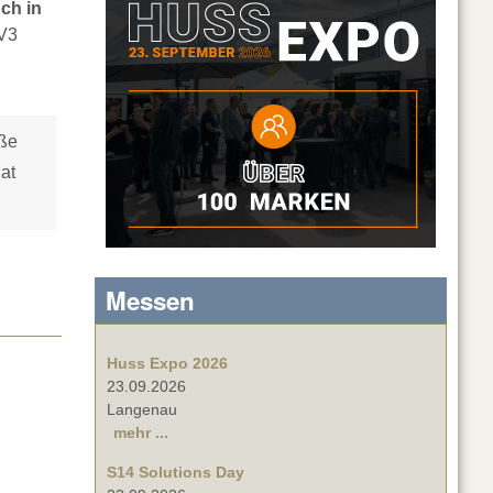
ch in
CV3
ße
at
Messen
Huss Expo 2026
23.09.2026
Langenau
mehr ...
S14 Solutions Day