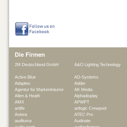
Die Firmen
2M Deutschland GmbH
A&O Lighting Technology
Active Blue
AD-Systems
Adapteo
Adder
Agentur für Markenträume
AK Media
Allen & Heath
Alphadisplay
AMX
APWPT
artlife
artlogic Crewpool
Astera
ATEC Pro
audiluma
Audinate
audio zenit
audio+frames