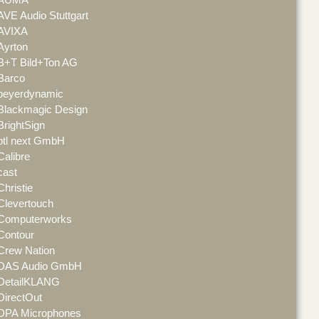
AVE Audio Stuttgart
AVIXA
Ayrton
B+T Bild+Ton AG
Barco
beyerdynamic
Blackmagic Design
BrightSign
btl next GmbH
Calibre
cast
Christie
Clevertouch
Computerworks
Contour
Crew Nation
DAS Audio GmbH
DetailKLANG
DirectOut
DPA Microphones