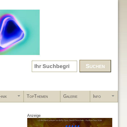
Search form
hnik
TopThemen
Galerie
Info
Anzeige