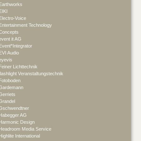
Earthworks
EIKI
Electro-Voice
Entertainment Technology
Concepts
event it AG
Event*Integrator
EVI Audio
eyevis
Feiner Lichttechnik
flashlight Veranstaltungstechnik
Fotoboden
Gardemann
Gerriets
Grandel
Gschwendtner
Habegger AG
Harmonic Design
Headroom Media Service
Highlite International