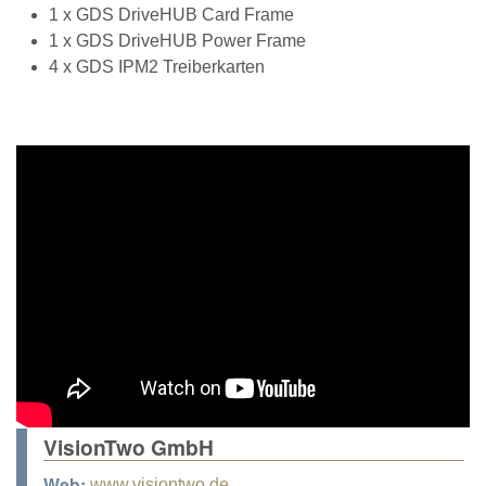
1 x GDS DriveHUB Card Frame
1 x GDS DriveHUB Power Frame
4 x GDS IPM2 Treiberkarten
VisionTwo GmbH
Web:
www.visiontwo.de