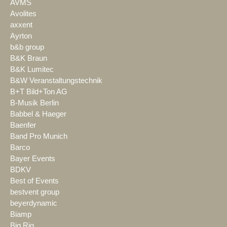
AVMS
Avolites
axxent
Ayrton
b&b group
B&K Braun
B&K Lumitec
B&W Veranstaltungstechnik
B+T Bild+Ton AG
B-Musik Berlin
Babbel & Haeger
Baenfer
Band Pro Munich
Barco
Bayer Events
BDKV
Best of Events
bestvent group
beyerdynamic
Biamp
Big Rig