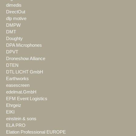
dimedis
DirectOut
dlp motive
DMPW
DMT
Doughty
DPA Microphones
DPVT
Droneshow Alliance
DTEN
DTL LICHT GmbH
Earthworks
easescreen
edelmat.GmbH
EFM Event Logistics
Ehrgeiz
EIKI
einstein & sons
ELA PRO
Elation Professional EUROPE