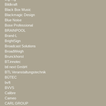
Bildkraft
Black Box Music
Blackmagic Design
Blue Noise
Bose Professional
BRAINPOOL
Brand-L
BrightSign
Broadcast Solutions
BroadWeigh
Brunckhorst
BT.innotec
btl next GmbH
BTL Veranstaltungstechnik
BÜTEC
bvft
BVVS
Calibre
Cameo
CARL GROUP