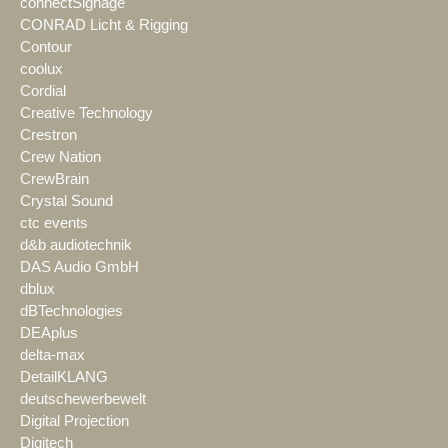
connectSignage
CONRAD Licht & Rigging
Contour
coolux
Cordial
Creative Technology
Crestron
Crew Nation
CrewBrain
Crystal Sound
ctc events
d&b audiotechnik
DAS Audio GmbH
dblux
dBTechnologies
DEAplus
delta-max
DetailKLANG
deutschewerbewelt
Digital Projection
Digitech