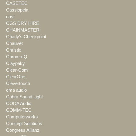
CASETEC
Cassiopeia
cast
CGS DRY HIRE
CHAINMASTER
Charly's Checkpoint
Chauvet
Christie
Chroma-Q
Claypaky
Clear-Com
ClearOne
Clevertouch
cma audio
Cobra Sound Light
CODA Audio
COMM-TEC
Computerworks
Concept Solutions
Congress Allianz