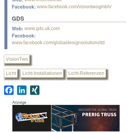
Facebook:
www.facebook.com/visiontwogmbh/
GDS
Web:
www.gds.uk.com
Facebook:
www.facebook.com/globaldesignsolutionsltd
VisionTwo
Licht
Licht-Installationen
Licht-Referenzen
F
Li
XI
a
n
N
Anzeige
c
k
G
e
e
b
dI