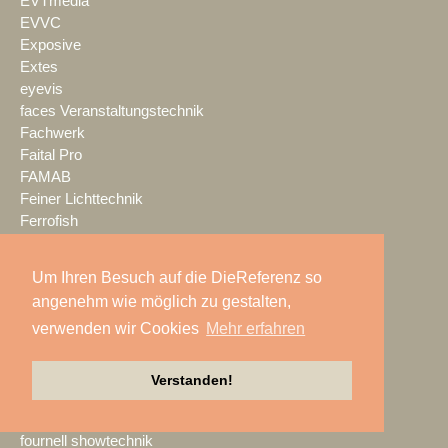
EVTmedia
EVVC
Exposive
Extes
eyevis
faces Veranstaltungstechnik
Fachwerk
Faital Pro
FAMAB
Feiner Lichttechnik
Ferrofish
FILMTEC
Fischer
Um Ihren Besuch auf die DieReferenz so
Fischer Amps
angenehm wie möglich zu gestalten,
flashlight Veranstaltungstechnik
verwenden wir Cookies
Mehr erfahren
Flottmeier & Rehrmann
Focon Showtechnic
Focusrite
Verstanden!
Fohhn
Fotoboden
fournell showtechnik