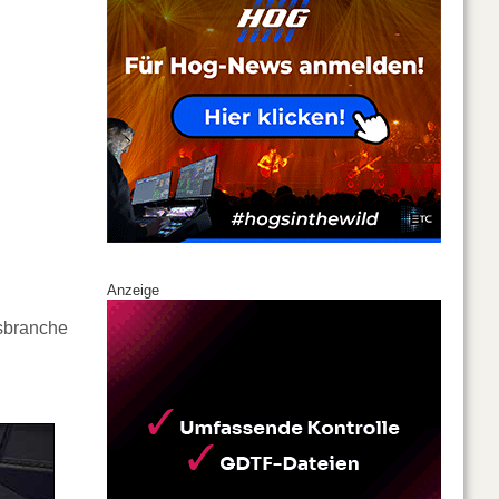
Anzeige
gsbranche