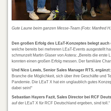
Gute Laune beim ganzen Messe-Team (Foto: Manfred H. 
Den großen Erfolg des LEaT-Konzeptes belegt auch di
welche bereits bei mehreren LEaT-Events ausgestellt habe
schmunzelt Martin Glaser von Astera: „Bereits die erste
konnten einen großen Erfolg messen. Der familiäre Charak
Und Nico Lewis, Senior Sales Manager RTS, ergänzt:
Branche die Möglichkeit, sich über ihre Geschäfte und T
Pandemie. Die LEaT X hat ein unglaublich gutes Konzep
dabei sein!“
Sebastian Hayers Fazit, Sales Director bei RCF Deutsc
auf der LEaT X für RCF Deutschland ergeben, sind toll.“