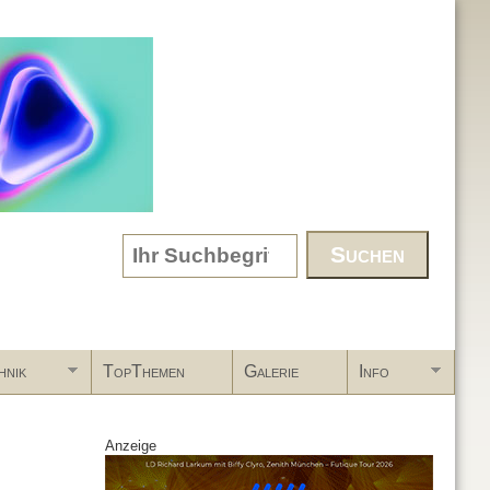
Search form
hnik
TopThemen
Galerie
Info
Anzeige