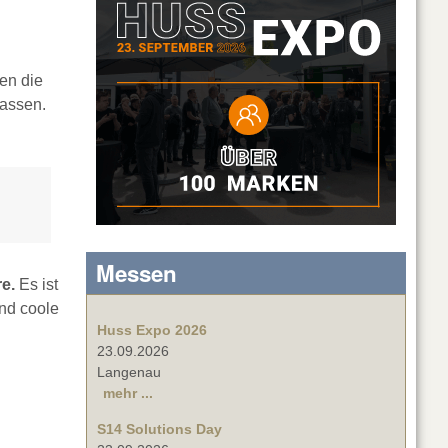
en die
lassen.
Messen
e.
Es ist
nd coole
Huss Expo 2026
23.09.2026
Langenau
mehr ...
S14 Solutions Day