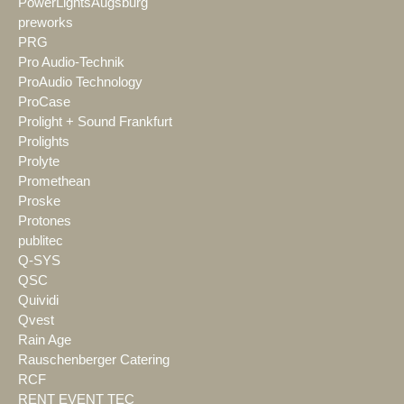
PowerLightsAugsburg
preworks
PRG
Pro Audio-Technik
ProAudio Technology
ProCase
Prolight + Sound Frankfurt
Prolights
Prolyte
Promethean
Proske
Protones
publitec
Q-SYS
QSC
Quividi
Qvest
Rain Age
Rauschenberger Catering
RCF
RENT EVENT TEC