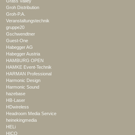
Grass Valley
Groh Distribution
Groh-P.A.
Veranstaltungstechnik
gruppe20
Gschwendtner
Guest-One
Habegger AG
Habegger Austria
HAMBURG OPEN
HAMKE Event-Technik
HARMAN Professional
Harmonic Design
Harmonic Sound
hazebase
HB-Laser
HDwireless
Headroom Media Service
heinekingmedia
HELi
HICO