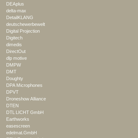
DEAplus
delta-max
DetailKLANG
deutschewerbewelt
Digital Projection
Digitech
dimedis
DirectOut
dlp motive
DMPW
DMT
Doughty
DPA Microphones
DPVT
Droneshow Alliance
DTEN
DTL LICHT GmbH
Earthworks
easescreen
edelmat.GmbH