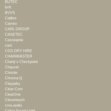
BÜTEC
bvft
BVVS
Calibre
Cameo
CARL GROUP
CASETEC
Cassiopeia
cast
CGS DRY HIRE
CHAINMASTER
Charly's Checkpoint
Chauvet
Christie
Chroma-Q
Claypaky
Clear-Com
ClearOne
Clevertouch
cma audio
Cobra Sound Light