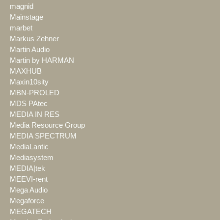
magnid
Mainstage
marbet
Markus Zehner
Martin Audio
Martin by HARMAN
MAXHUB
Maxin10sity
MBN-PROLED
MDS PAtec
MEDIA IN RES
Media Resource Group
MEDIA SPECTRUM
MediaLantic
Mediasystem
MEDIA|tek
MEEVI-rent
Mega Audio
Megaforce
MEGATECH