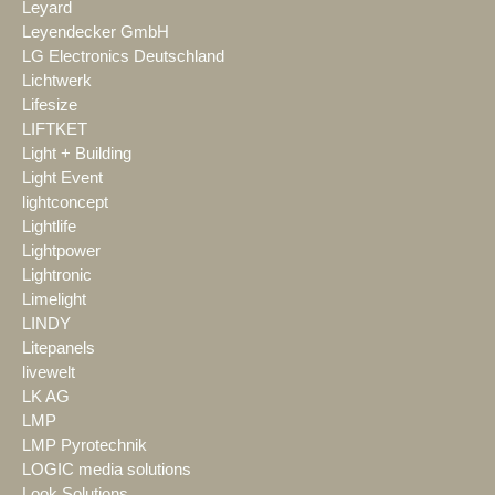
Leyard
Leyendecker GmbH
LG Electronics Deutschland
Lichtwerk
Lifesize
LIFTKET
Light + Building
Light Event
lightconcept
Lightlife
Lightpower
Lightronic
Limelight
LINDY
Litepanels
livewelt
LK AG
LMP
LMP Pyrotechnik
LOGIC media solutions
Look Solutions