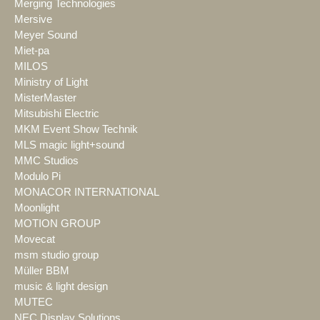
Merging Technologies
Mersive
Meyer Sound
Miet-pa
MILOS
Ministry of Light
MisterMaster
Mitsubishi Electric
MKM Event Show Technik
MLS magic light+sound
MMC Studios
Modulo Pi
MONACOR INTERNATIONAL
Moonlight
MOTION GROUP
Movecat
msm studio group
Müller BBM
music & light design
MUTEC
NEC Display Solutions