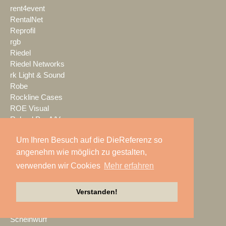
rent4event
RentalNet
Reprofil
rgb
Riedel
Riedel Networks
rk Light & Sound
Robe
Rockline Cases
ROE Visual
Roland Pro A/V
ROXX
Um Ihren Besuch auf die DieReferenz so
RØDE
angenehm wie möglich zu gestalten,
S.E.A. Vertrieb
Salzbrenner
verwenden wir Cookies
Mehr erfahren
Samsung
satis&fy
Verstanden!
SCHACHZUG
Schallwerk Audiotechnik
Scheinwurf