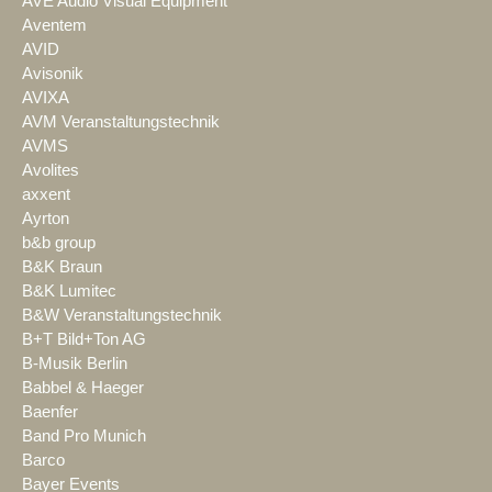
AVE Audio Visual Equipment
Aventem
AVID
Avisonik
AVIXA
AVM Veranstaltungstechnik
AVMS
Avolites
axxent
Ayrton
b&b group
B&K Braun
B&K Lumitec
B&W Veranstaltungstechnik
B+T Bild+Ton AG
B-Musik Berlin
Babbel & Haeger
Baenfer
Band Pro Munich
Barco
Bayer Events