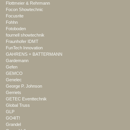
Flottmeier & Rehrmann
Focon Showtechnic
Focusrite
Fohhn
Fotoboden
fournell showtechnik
Fraunhofer IDMT
FunTech Innovation
GAHRENS + BATTERMANN
Gardemann
Gefen
GEMCO
Genelec
George P. Johnson
Gerriets
GETEC Eventtechnik
Global Truss
GLP
GO4IT!
Grandel