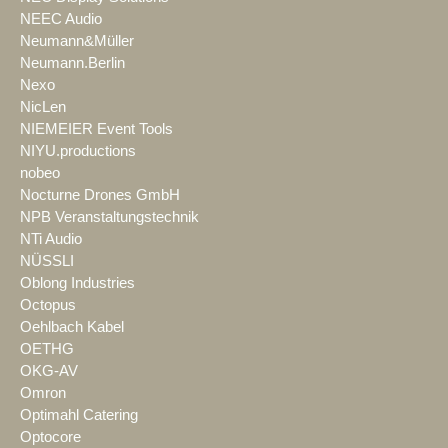
NEEC Audio
Neumann&Müller
Neumann.Berlin
Nexo
NicLen
NIEMEIER Event Tools
NIYU.productions
nobeo
Nocturne Drones GmbH
NPB Veranstaltungstechnik
NTi Audio
NÜSSLI
Oblong Industries
Octopus
Oehlbach Kabel
OETHG
OKG-AV
Omron
Optimahl Catering
Optocore