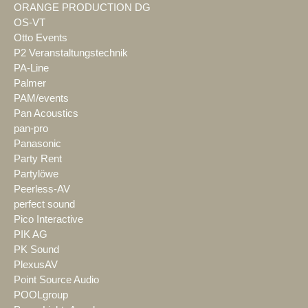
ORANGE PRODUCTION DG
OS-VT
Otto Events
P2 Veranstaltungstechnik
PA-Line
Palmer
PAM/events
Pan Acoustics
pan-pro
Panasonic
Party Rent
Partylöwe
Peerless-AV
perfect sound
Pico Interactive
PIK AG
PK Sound
PlexusAV
Point Source Audio
POOLgroup