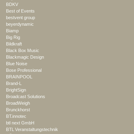
BDKV
Best of Events
bestvent group
beyerdynamic
Biamp
Big Rig
Bildkraft
Black Box Music
Blackmagic Design
Blue Noise
Bose Professional
BRAINPOOL
Brand-L
BrightSign
Broadcast Solutions
BroadWeigh
Brunckhorst
BT.innotec
btl next GmbH
BTL Veranstaltungstechnik