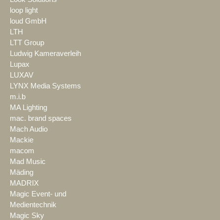
loop light
loud GmbH
LTH
LTT Group
Ludwig Kameraverleih
Lupax
LUXAV
LYNX Media Systems
m.i.b
MA Lighting
mac. brand spaces
Mach Audio
Mackie
macom
Mad Music
Mäding
MADRIX
Magic Event- und
Medientechnik
Magic Sky