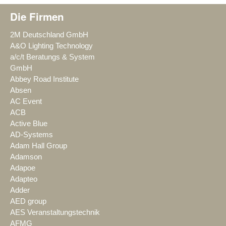
Die Firmen
2M Deutschland GmbH
A&O Lighting Technology
a/c/t Beratungs & System
GmbH
Abbey Road Institute
Absen
AC Event
ACB
Active Blue
AD-Systems
Adam Hall Group
Adamson
Adapoe
Adapteo
Adder
AED group
AES Veranstaltungstechnik
AFMG