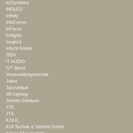
in2Systems
INFiLED
Infinity
InfoComm
InFocus
Innlights
insglück
Irrlicht GmbH
ISDV
IT AUDIO
IVT Ilbertz
Veranstaltungstechnik
Jabra
Jazzunique
JB-Lighting
Jericho Gehäuse
JTE
JTS
K.M.E.
K24 Technik & Vertrieb GmbH