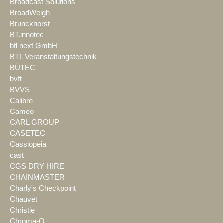
Broadcast Solutions
BroadWeigh
Brunckhorst
BT.innotec
btl next GmbH
BTL Veranstaltungstechnik
BÜTEC
bvft
BVVS
Calibre
Cameo
CARL GROUP
CASETEC
Cassiopeia
cast
CGS DRY HIRE
CHAINMASTER
Charly's Checkpoint
Chauvet
Christie
Chroma-Q