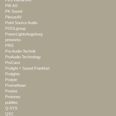
PIK AG
PK Sound
PlexusAV
Point Source Audio
POOLgroup
PowerLightsAugsburg
preworks
PRG
Pro Audio-Technik
ProAudio Technology
ProCase
Prolight + Sound Frankfurt
Prolights
Prolyte
Promethean
Proske
Protones
publitec
Q-SYS
QSC