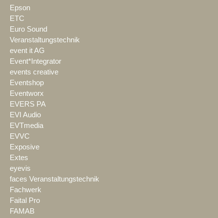
Epson
ETC
Euro Sound
Veranstaltungstechnik
event it AG
Event*Integrator
events creative
Eventshop
Eventworx
EVERS PA
EVI Audio
EVTmedia
EVVC
Exposive
Extes
eyevis
faces Veranstaltungstechnik
Fachwerk
Faital Pro
FAMAB