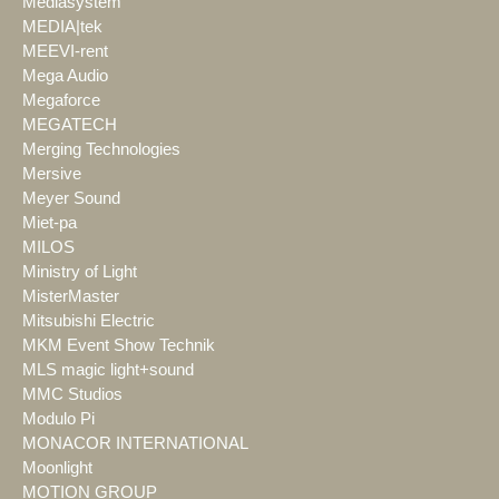
Mediasystem
MEDIA|tek
MEEVI-rent
Mega Audio
Megaforce
MEGATECH
Merging Technologies
Mersive
Meyer Sound
Miet-pa
MILOS
Ministry of Light
MisterMaster
Mitsubishi Electric
MKM Event Show Technik
MLS magic light+sound
MMC Studios
Modulo Pi
MONACOR INTERNATIONAL
Moonlight
MOTION GROUP