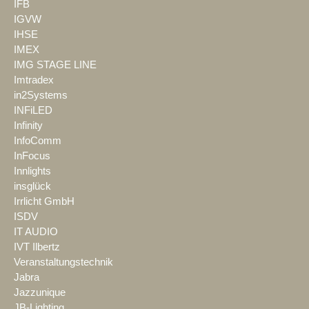
IFB
IGVW
IHSE
IMEX
IMG STAGE LINE
Imtradex
in2Systems
INFiLED
Infinity
InfoComm
InFocus
Innlights
insglück
Irrlicht GmbH
ISDV
IT AUDIO
IVT Ilbertz
Veranstaltungstechnik
Jabra
Jazzunique
JB-Lighting