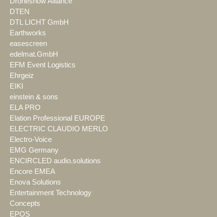
Droneshow Alliance
DTEN
DTL LICHT GmbH
Earthworks
easescreen
edelmat.GmbH
EFM Event Logistics
Ehrgeiz
EIKI
einstein & sons
ELA PRO
Elation Professional EUROPE
ELECTRIC CLAUDIO MERLO
Electro-Voice
EMG Germany
ENCIRCLED audio.solutions
Encore EMEA
Enova Solutions
Entertainment Technology
Concepts
EPOS