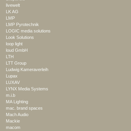
livewelt
LK AG
LMP
LMP Pyrotechnik
LOGIC media solutions
Look Solutions
loop light
loud GmbH
LTH
LTT Group
Ludwig Kameraverleih
Lupax
LUXAV
LYNX Media Systems
m.i.b
MA Lighting
mac. brand spaces
Mach Audio
Mackie
macom