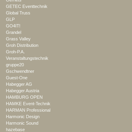
GETEC Eventtechnik
Global Truss
GLP
GO4IT!
Grandel
Grass Valley
Groh Distribution
Groh-P.A.
Veranstaltungstechnik
gruppe20
Gschwendtner
Guest-One
Habegger AG
Habegger Austria
HAMBURG OPEN
HAMKE Event-Technik
HARMAN Professional
Harmonic Design
Harmonic Sound
hazebase