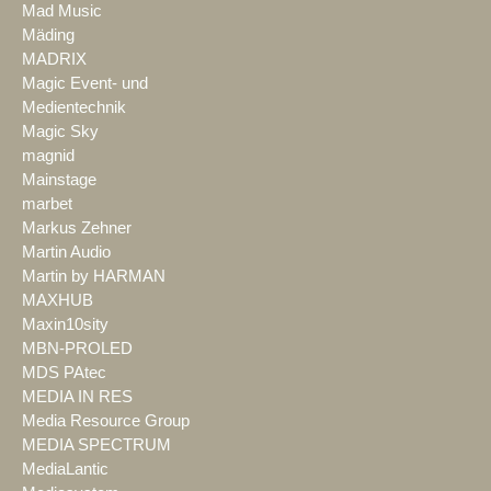
Mad Music
Mäding
MADRIX
Magic Event- und
Medientechnik
Magic Sky
magnid
Mainstage
marbet
Markus Zehner
Martin Audio
Martin by HARMAN
MAXHUB
Maxin10sity
MBN-PROLED
MDS PAtec
MEDIA IN RES
Media Resource Group
MEDIA SPECTRUM
MediaLantic