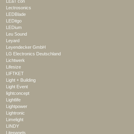
LEaT con
Lectrosonics
LEDBlade
LEDitgo
LEDium
Leu Sound
Leyard
Leyendecker GmbH
LG Electronics Deutschland
Lichtwerk
Lifesize
LIFTKET
Light + Building
Light Event
lightconcept
Lightlife
Lightpower
Lightronic
Limelight
LINDY
Litepanels