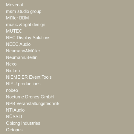
Movecat
msm studio group
Müller BBM
music & light design
MUTEC
NEC Display Solutions
NEEC Audio
Neumann&Müller
Neumann.Berlin
Nexo
NicLen
NIEMEIER Event Tools
NIYU.productions
nobeo
Nocturne Drones GmbH
NPB Veranstaltungstechnik
NTi Audio
NÜSSLI
Oblong Industries
Octopus