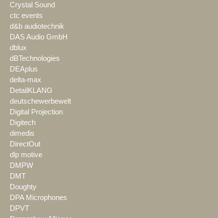
Crystal Sound
ctc events
d&b audiotechnik
DAS Audio GmbH
dblux
dBTechnologies
DEAplus
delta-max
DetailKLANG
deutschewerbewelt
Digital Projection
Digitech
dimedis
DirectOut
dlp motive
DMPW
DMT
Doughty
DPA Microphones
DPVT