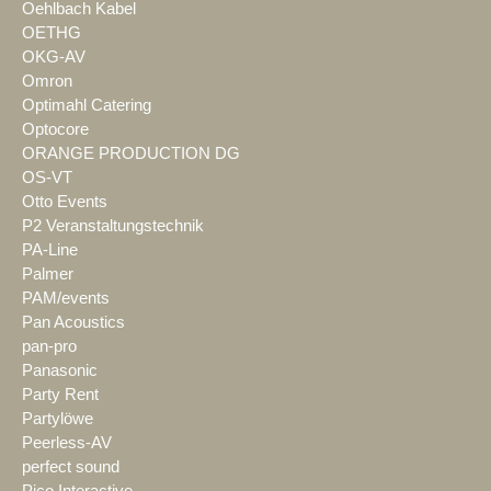
Oehlbach Kabel
OETHG
OKG-AV
Omron
Optimahl Catering
Optocore
ORANGE PRODUCTION DG
OS-VT
Otto Events
P2 Veranstaltungstechnik
PA-Line
Palmer
PAM/events
Pan Acoustics
pan-pro
Panasonic
Party Rent
Partylöwe
Peerless-AV
perfect sound
Pico Interactive