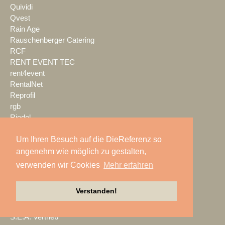
Quividi
Qvest
Rain Age
Rauschenberger Catering
RCF
RENT EVENT TEC
rent4event
RentalNet
Reprofil
rgb
Riedel
Riedel Networks
Um Ihren Besuch auf die DieReferenz so
rk Light & Sound
Robe
angenehm wie möglich zu gestalten,
Rockline Cases
verwenden wir Cookies
Mehr erfahren
ROE Visual
Roland Pro A/V
Verstanden!
ROXX
RØDE
S.E.A. Vertrieb