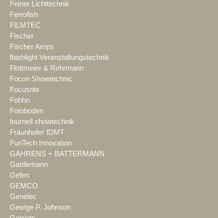
Feiner Lichttechnik
Ferrofish
FILMTEC
Fischer
Fischer Amps
flashlight Veranstaltungstechnik
Flottmeier & Rehrmann
Focon Showtechnic
Focusrite
Fohhn
Fotoboden
fournell showtechnik
Fraunhofer IDMT
FunTech Innovation
GAHRENS + BATTERMANN
Gardemann
Gefen
GEMCO
Genelec
George P. Johnson
Gerriets