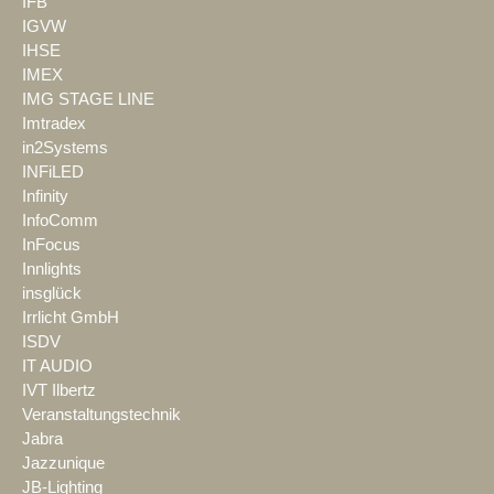
IFB
IGVW
IHSE
IMEX
IMG STAGE LINE
Imtradex
in2Systems
INFiLED
Infinity
InfoComm
InFocus
Innlights
insglück
Irrlicht GmbH
ISDV
IT AUDIO
IVT Ilbertz
Veranstaltungstechnik
Jabra
Jazzunique
JB-Lighting