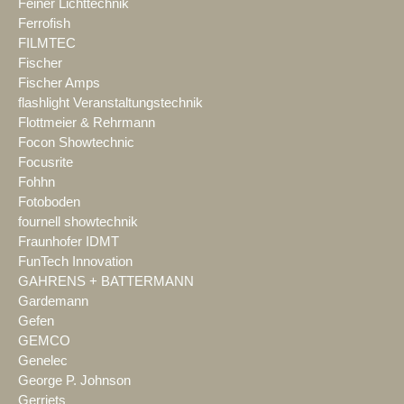
Feiner Lichttechnik
Ferrofish
FILMTEC
Fischer
Fischer Amps
flashlight Veranstaltungstechnik
Flottmeier & Rehrmann
Focon Showtechnic
Focusrite
Fohhn
Fotoboden
fournell showtechnik
Fraunhofer IDMT
FunTech Innovation
GAHRENS + BATTERMANN
Gardemann
Gefen
GEMCO
Genelec
George P. Johnson
Gerriets