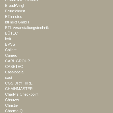
Broadcast Solutions
BroadWeigh
Brunckhorst
BT.innotec
btl next GmbH
BTL Veranstaltungstechnik
BÜTEC
bvft
BVVS
Calibre
Cameo
CARL GROUP
CASETEC
Cassiopeia
cast
CGS DRY HIRE
CHAINMASTER
Charly's Checkpoint
Chauvet
Christie
Chroma-Q