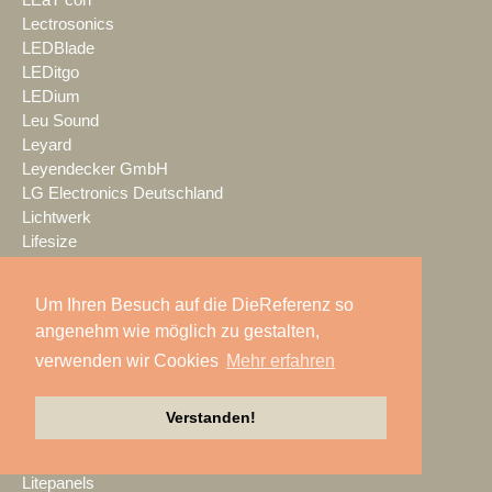
LEaT con
Lectrosonics
LEDBlade
LEDitgo
LEDium
Leu Sound
Leyard
Leyendecker GmbH
LG Electronics Deutschland
Lichtwerk
Lifesize
LIFTKET
Light + Building
Um Ihren Besuch auf die DieReferenz so
Light Event
angenehm wie möglich zu gestalten,
lightconcept
verwenden wir Cookies
Mehr erfahren
Lightlife
Lightpower
Lightronic
Verstanden!
Limelight
LINDY
Litepanels