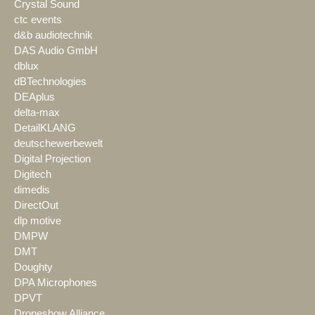
Crystal Sound
ctc events
d&b audiotechnik
DAS Audio GmbH
dblux
dBTechnologies
DEAplus
delta-max
DetailKLANG
deutschewerbewelt
Digital Projection
Digitech
dimedis
DirectOut
dlp motive
DMPW
DMT
Doughty
DPA Microphones
DPVT
Droneshow Alliance