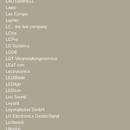
LAUTundHELL
Lawo
Lax Europa
Layher
LC - the live company
LClux
LCPro
LD Systems
LDDE
LDT Veranstaltungsservice
LEaT con
Lectrosonics
LEDBlade
LEDitgo
LEDium
Leu Sound
Leyard
Leyendecker GmbH
LG Electronics Deutschland
Lichtwerk
Lifesize