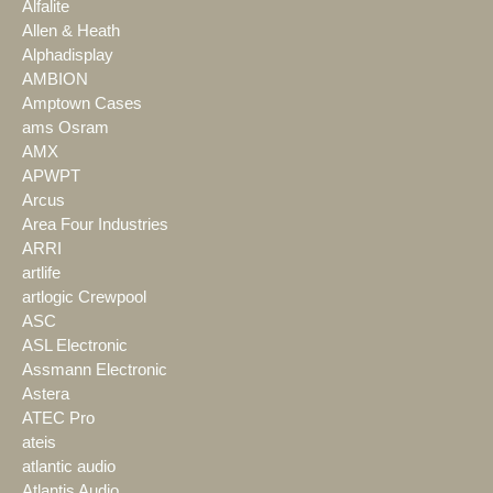
Alfalite
Allen & Heath
Alphadisplay
AMBION
Amptown Cases
ams Osram
AMX
APWPT
Arcus
Area Four Industries
ARRI
artlife
artlogic Crewpool
ASC
ASL Electronic
Assmann Electronic
Astera
ATEC Pro
ateis
atlantic audio
Atlantis Audio