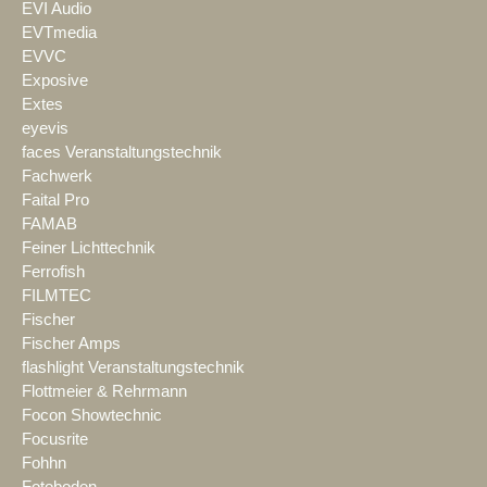
EVI Audio
EVTmedia
EVVC
Exposive
Extes
eyevis
faces Veranstaltungstechnik
Fachwerk
Faital Pro
FAMAB
Feiner Lichttechnik
Ferrofish
FILMTEC
Fischer
Fischer Amps
flashlight Veranstaltungstechnik
Flottmeier & Rehrmann
Focon Showtechnic
Focusrite
Fohhn
Fotoboden