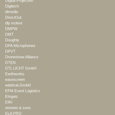
Digital Projection
Digitech
dimedis
DirectOut
dlp motive
DMPW
DMT
Doughty
DPA Microphones
DPVT
Droneshow Alliance
DTEN
DTL LICHT GmbH
Earthworks
easescreen
edelmat.GmbH
EFM Event Logistics
Ehrgeiz
EIKI
einstein & sons
ELA PRO