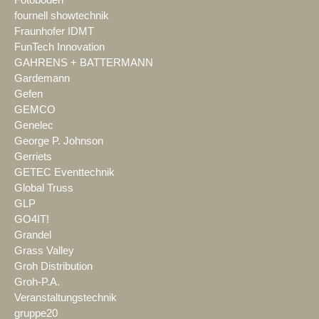
fournell showtechnik
Fraunhofer IDMT
FunTech Innovation
GAHRENS + BATTERMANN
Gardemann
Gefen
GEMCO
Genelec
George P. Johnson
Gerriets
GETEC Eventtechnik
Global Truss
GLP
GO4IT!
Grandel
Grass Valley
Groh Distribution
Groh-P.A.
Veranstaltungstechnik
gruppe20