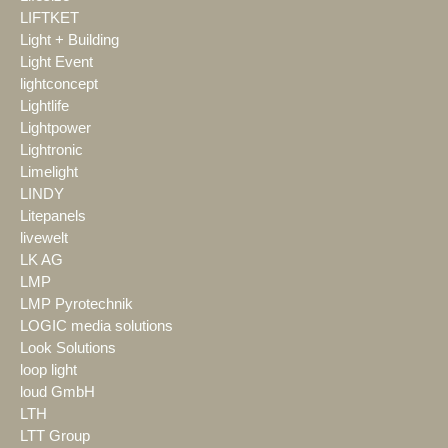
LIFTKET
Light + Building
Light Event
lightconcept
Lightlife
Lightpower
Lightronic
Limelight
LINDY
Litepanels
livewelt
LK AG
LMP
LMP Pyrotechnik
LOGIC media solutions
Look Solutions
loop light
loud GmbH
LTH
LTT Group