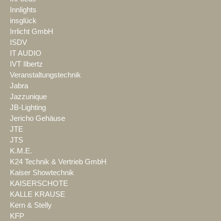
Innlights
insglück
Irrlicht GmbH
ISDV
IT AUDIO
IVT Ilbertz
Veranstaltungstechnik
Jabra
Jazzunique
JB-Lighting
Jericho Gehäuse
JTE
JTS
K.M.E.
K24 Technik & Vertrieb GmbH
Kaiser Showtechnik
KAISERSCHOTE
KALLE KRAUSE
Kern & Stelly
KFP