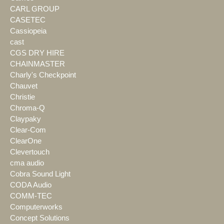
CARL GROUP
CASETEC
Cassiopeia
cast
CGS DRY HIRE
CHAINMASTER
Charly's Checkpoint
Chauvet
Christie
Chroma-Q
Claypaky
Clear-Com
ClearOne
Clevertouch
cma audio
Cobra Sound Light
CODA Audio
COMM-TEC
Computerworks
Concept Solutions