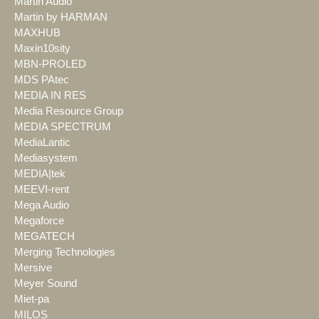
Martin Audio
Martin by HARMAN
MAXHUB
Maxin10sity
MBN-PROLED
MDS PAtec
MEDIA IN RES
Media Resource Group
MEDIA SPECTRUM
MediaLantic
Mediasystem
MEDIA|tek
MEEVI-rent
Mega Audio
Megaforce
MEGATECH
Merging Technologies
Mersive
Meyer Sound
Miet-pa
MILOS