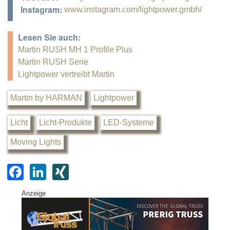
Instagram:
www.instagram.com/lightpower.gmbh/
Lesen Sie auch:
Martin RUSH MH 1 Profile Plus
Martin RUSH Serie
Lightpower vertreibt Martin
Martin by HARMAN
Lightpower
Licht
Licht-Produkte
LED-Systeme
Moving Lights
F
Li
XI
a
n
N
Anzeige
c
k
G
e
e