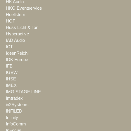
HK Audio
HKG Eventservice
Hoellstern
HOF
Huss Licht & Ton
Hyperactive
IAD Audio
ICT
IdeenReich!
IDK Europe
IFB
IGVW
IHSE
IMEX
IMG STAGE LINE
Imtradex
in2Systems
INFiLED
Infinity
InfoComm
InFocus