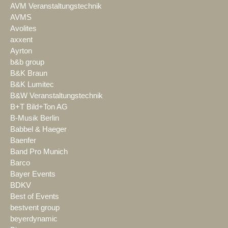
AVM Veranstaltungstechnik
AVMS
Avolites
axxent
Ayrton
b&b group
B&K Braun
B&K Lumitec
B&W Veranstaltungstechnik
B+T Bild+Ton AG
B-Musik Berlin
Babbel & Haeger
Baenfer
Band Pro Munich
Barco
Bayer Events
BDKV
Best of Events
bestvent group
beyerdynamic