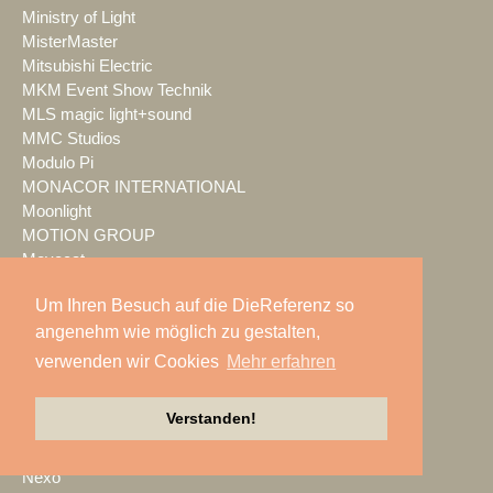
Ministry of Light
MisterMaster
Mitsubishi Electric
MKM Event Show Technik
MLS magic light+sound
MMC Studios
Modulo Pi
MONACOR INTERNATIONAL
Moonlight
MOTION GROUP
Movecat
msm studio group
Um Ihren Besuch auf die DieReferenz so
Müller BBM
angenehm wie möglich zu gestalten,
music & light design
MUTEC
verwenden wir Cookies
Mehr erfahren
NEC Display Solutions
NEEC Audio
Verstanden!
Neumann&Müller
Neumann.Berlin
Nexo