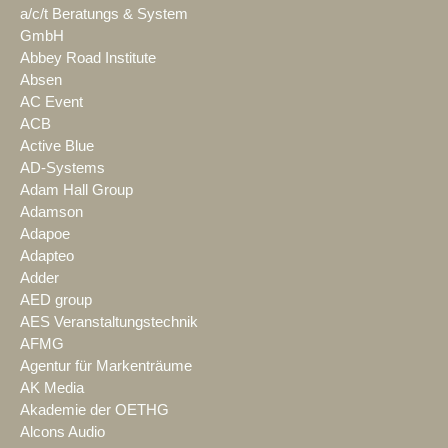
a/c/t Beratungs & System
GmbH
Abbey Road Institute
Absen
AC Event
ACB
Active Blue
AD-Systems
Adam Hall Group
Adamson
Adapoe
Adapteo
Adder
AED group
AES Veranstaltungstechnik
AFMG
Agentur für Markenträume
AK Media
Akademie der OETHG
Alcons Audio