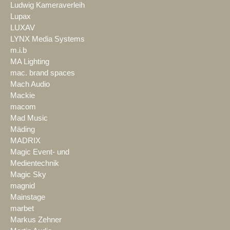
Ludwig Kameraverleih
Lupax
LUXAV
LYNX Media Systems
m.i.b
MA Lighting
mac. brand spaces
Mach Audio
Mackie
macom
Mad Music
Mäding
MADRIX
Magic Event- und
Medientechnik
Magic Sky
magnid
Mainstage
marbet
Markus Zehner