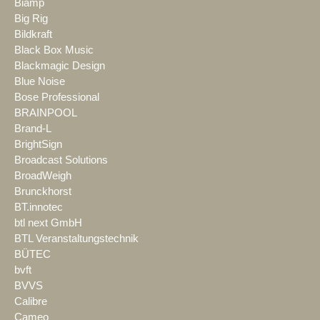
Biamp
Big Rig
Bildkraft
Black Box Music
Blackmagic Design
Blue Noise
Bose Professional
BRAINPOOL
Brand-L
BrightSign
Broadcast Solutions
BroadWeigh
Brunckhorst
BT.innotec
btl next GmbH
BTL Veranstaltungstechnik
BÜTEC
bvft
BVVS
Calibre
Cameo