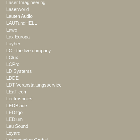
Laser Imagineering
Laserworld
Lauten Audio
LAUTundHELL
Lawo
Lax Europa
Layher
LC - the live company
LClux
LCPro
LD Systems
LDDE
LDT Veranstaltungsservice
LEaT con
Lectrosonics
LEDBlade
LEDitgo
LEDium
Leu Sound
Leyard
Leyendecker GmbH