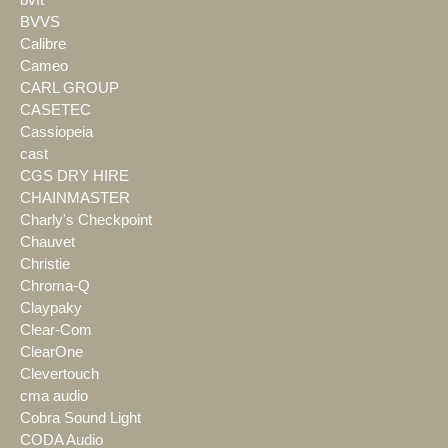
BVVS
Calibre
Cameo
CARL GROUP
CASETEC
Cassiopeia
cast
CGS DRY HIRE
CHAINMASTER
Charly's Checkpoint
Chauvet
Christie
Chroma-Q
Claypaky
Clear-Com
ClearOne
Clevertouch
cma audio
Cobra Sound Light
CODA Audio