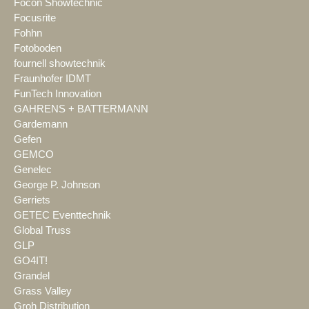
Focon Showtechnic
Focusrite
Fohhn
Fotoboden
fournell showtechnik
Fraunhofer IDMT
FunTech Innovation
GAHRENS + BATTERMANN
Gardemann
Gefen
GEMCO
Genelec
George P. Johnson
Gerriets
GETEC Eventtechnik
Global Truss
GLP
GO4IT!
Grandel
Grass Valley
Groh Distribution