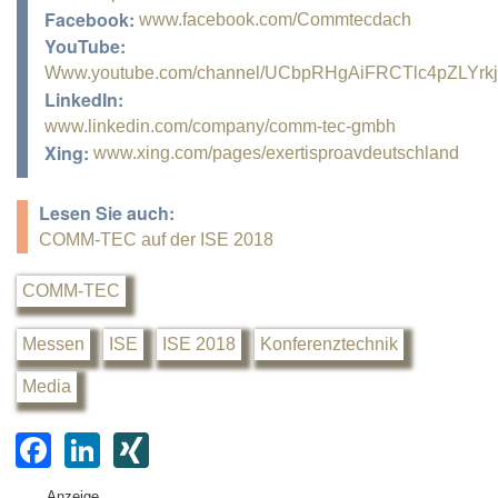
Facebook:
www.facebook.com/Commtecdach
YouTube:
Www.youtube.com/channel/UCbpRHgAiFRCTlc4pZLYrk
LinkedIn:
www.linkedin.com/company/comm-tec-gmbh
Xing:
www.xing.com/pages/exertisproavdeutschland
Lesen Sie auch:
COMM-TEC auf der ISE 2018
COMM-TEC
Messen
ISE
ISE 2018
Konferenztechnik
Media
F
Li
XI
a
n
N
Anzeige