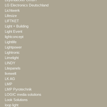
LG Electronics Deutschland
Lichtwerk
Lifesize
LIFTKET
Light + Building
Light Event
lightconcept
Lightlife
Lightpower
Lightronic
Limelight
LINDY
Litepanels
livewelt
LK AG
LMP
LMP Pyrotechnik
LOGIC media solutions
Look Solutions
loop light