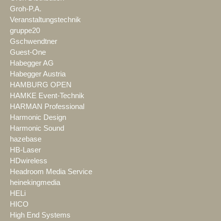
Groh-P.A.
Veranstaltungstechnik
gruppe20
Gschwendtner
Guest-One
Habegger AG
Habegger Austria
HAMBURG OPEN
HAMKE Event-Technik
HARMAN Professional
Harmonic Design
Harmonic Sound
hazebase
HB-Laser
HDwireless
Headroom Media Service
heinekingmedia
HELi
HICO
High End Systems