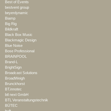
Best of Events
bestvent group
beyerdynamic
Biamp
Big Rig
Bildkraft
Black Box Music
Blackmagic Design
Blue Noise
Bose Professional
BRAINPOOL
Brand-L
BrightSign
Broadcast Solutions
BroadWeigh
Brunckhorst
BT.innotec
btl next GmbH
BTL Veranstaltungstechnik
BÜTEC
bvft