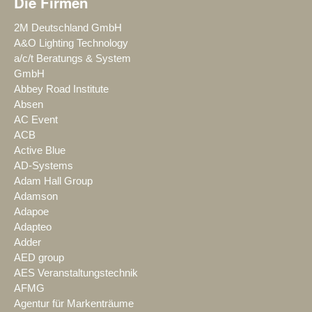
Die Firmen
2M Deutschland GmbH
A&O Lighting Technology
a/c/t Beratungs & System
GmbH
Abbey Road Institute
Absen
AC Event
ACB
Active Blue
AD-Systems
Adam Hall Group
Adamson
Adapoe
Adapteo
Adder
AED group
AES Veranstaltungstechnik
AFMG
Agentur für Markenträume