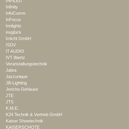
INFiLED
Infinity
InfoComm
InFocus
Innlights
insglück
Irrlicht GmbH
ISDV
IT AUDIO
IVT Ilbertz
Veranstaltungstechnik
Jabra
Jazzunique
JB-Lighting
Jericho Gehäuse
JTE
JTS
K.M.E.
K24 Technik & Vertrieb GmbH
Kaiser Showtechnik
KAISERSCHOTE