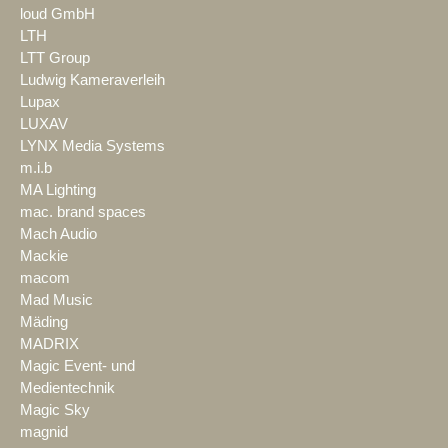
loud GmbH
LTH
LTT Group
Ludwig Kameraverleih
Lupax
LUXAV
LYNX Media Systems
m.i.b
MA Lighting
mac. brand spaces
Mach Audio
Mackie
macom
Mad Music
Mäding
MADRIX
Magic Event- und
Medientechnik
Magic Sky
magnid