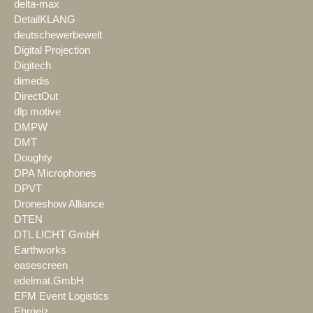
delta-max
DetailKLANG
deutschewerbewelt
Digital Projection
Digitech
dimedis
DirectOut
dlp motive
DMPW
DMT
Doughty
DPA Microphones
DPVT
Droneshow Alliance
DTEN
DTL LICHT GmbH
Earthworks
easescreen
edelmat.GmbH
EFM Event Logistics
Ehrgeiz