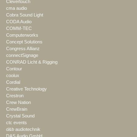
Clevertouch
cma audio
Cobra Sound Light
CODA Audio
COMM-TEC
Computerworks
Concept Solutions
Congress Allianz
connectSignage
CONRAD Licht & Rigging
Contour
coolux
Cordial
Creative Technology
Crestron
Crew Nation
CrewBrain
Crystal Sound
ctc events
d&b audiotechnik
DAS Audio GmbH