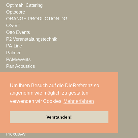
Optimahl Catering
Optocore
ORANGE PRODUCTION DG
OS-VT
Otto Events
P2 Veranstaltungstechnik
PA-Line
Palmer
PAM/events
Pan Acoustics
pan-pro
Panasonic
Um Ihren Besuch auf die DieReferenz so
Party Rent
angenehm wie möglich zu gestalten,
Partylöwe
Peerless-AV
verwenden wir Cookies
Mehr erfahren
perfect sound
Pico Interactive
Verstanden!
PIK AG
PK Sound
PlexusAV