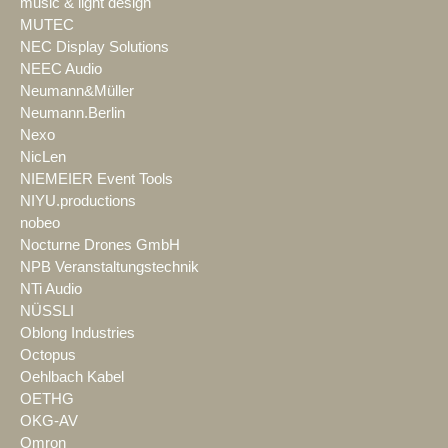
music & light design
MUTEC
NEC Display Solutions
NEEC Audio
Neumann&Müller
Neumann.Berlin
Nexo
NicLen
NIEMEIER Event Tools
NIYU.productions
nobeo
Nocturne Drones GmbH
NPB Veranstaltungstechnik
NTi Audio
NÜSSLI
Oblong Industries
Octopus
Oehlbach Kabel
OETHG
OKG-AV
Omron