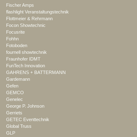
Fischer Amps
flashlight Veranstaltungstechnik
Flottmeier & Rehrmann
Focon Showtechnic
Focusrite
Fohhn
Fotoboden
fournell showtechnik
Fraunhofer IDMT
FunTech Innovation
GAHRENS + BATTERMANN
Gardemann
Gefen
GEMCO
Genelec
George P. Johnson
Gerriets
GETEC Eventtechnik
Global Truss
GLP