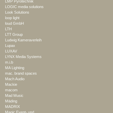
LMP Pyrotechnik
LOGIC media solutions
Look Solutions
loop light
loud GmbH
LTH
LTT Group
Ludwig Kameraverleih
Lupax
LUXAV
LYNX Media Systems
m.i.b
MA Lighting
mac. brand spaces
Mach Audio
Mackie
macom
Mad Music
Mäding
MADRIX
Magic Event- und