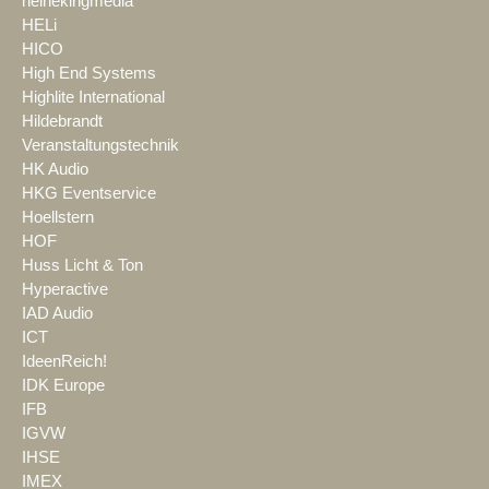
heinekingmedia
HELi
HICO
High End Systems
Highlite International
Hildebrandt
Veranstaltungstechnik
HK Audio
HKG Eventservice
Hoellstern
HOF
Huss Licht & Ton
Hyperactive
IAD Audio
ICT
IdeenReich!
IDK Europe
IFB
IGVW
IHSE
IMEX