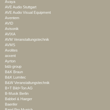
Avaya
AVE Audio Stuttgart
AVE Audio Visual Equipment
Aventem
AVID
Avisonik
AVIXA
AVM Veranstaltungstechnik
AVMS
Avolites
axxent
Ayrton
b&b group
B&K Braun
B&K Lumitec
B&W Veranstaltungstechnik
B+T Bild+Ton AG
B-Musik Berlin
Babbel & Haeger
Baenfer
Band Pro Munich