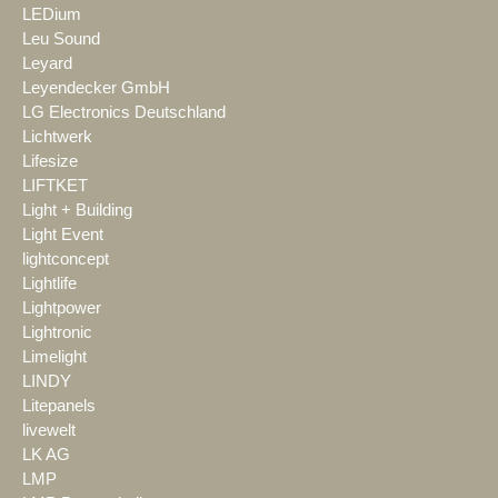
LEDium
Leu Sound
Leyard
Leyendecker GmbH
LG Electronics Deutschland
Lichtwerk
Lifesize
LIFTKET
Light + Building
Light Event
lightconcept
Lightlife
Lightpower
Lightronic
Limelight
LINDY
Litepanels
livewelt
LK AG
LMP