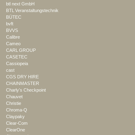
btl next GmbH
BTL Veranstaltungstechnik
BÜTEC
bvft
BVVS
Calibre
Cameo
CARL GROUP
CASETEC
Cassiopeia
cast
CGS DRY HIRE
CHAINMASTER
Charly's Checkpoint
Chauvet
Christie
Chroma-Q
Claypaky
Clear-Com
ClearOne