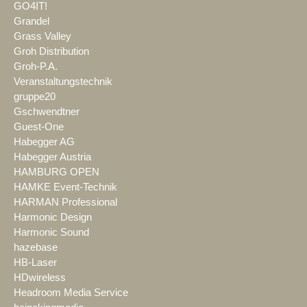
GO4IT!
Grandel
Grass Valley
Groh Distribution
Groh-P.A.
Veranstaltungstechnik
gruppe20
Gschwendtner
Guest-One
Habegger AG
Habegger Austria
HAMBURG OPEN
HAMKE Event-Technik
HARMAN Professional
Harmonic Design
Harmonic Sound
hazebase
HB-Laser
HDwireless
Headroom Media Service