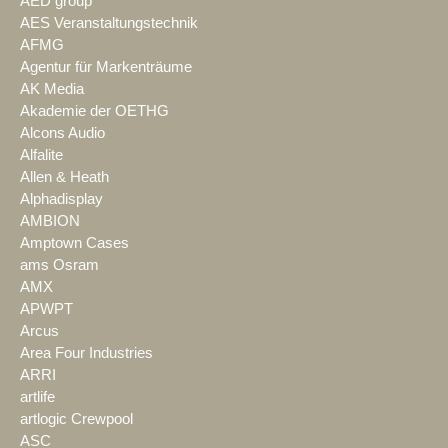
AED group
AES Veranstaltungstechnik
AFMG
Agentur für Markenträume
AK Media
Akademie der OETHG
Alcons Audio
Alfalite
Allen & Heath
Alphadisplay
AMBION
Amptown Cases
ams Osram
AMX
APWPT
Arcus
Area Four Industries
ARRI
artlife
artlogic Crewpool
ASC