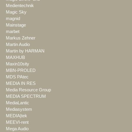
Medientechnik
Magic Sky
magnid
Mainstage
marbet
Markus Zehner
Martin Audio
Martin by HARMAN
MAXHUB
Maxin10sity
MBN-PROLED
MDS PAtec
MEDIA IN RES
Media Resource Group
MEDIA SPECTRUM
MediaLantic
Mediasystem
MEDIA|tek
MEEVI-rent
Mega Audio