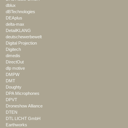
dblux
dBTechnologies
DEAplus
delta-max
DetailKLANG
deutschewerbewelt
Digital Projection
Digitech
dimedis
DirectOut
dlp motive
DMPW
DMT
Doughty
DPA Microphones
DPVT
Droneshow Alliance
DTEN
DTL LICHT GmbH
Earthworks