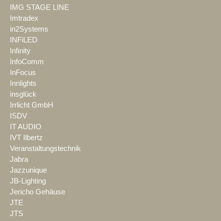
IMG STAGE LINE
Imtradex
in2Systems
INFiLED
Infinity
InfoComm
InFocus
Innlights
insglück
Irrlicht GmbH
ISDV
IT AUDIO
IVT Ilbertz
Veranstaltungstechnik
Jabra
Jazzunique
JB-Lighting
Jericho Gehäuse
JTE
JTS