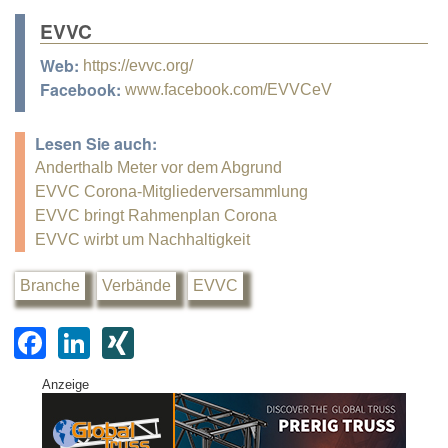
EVVC
Web:
https://evvc.org/
Facebook:
www.facebook.com/EVVCeV
Lesen Sie auch:
Anderthalb Meter vor dem Abgrund
EVVC Corona-Mitgliederversammlung
EVVC bringt Rahmenplan Corona
EVVC wirbt um Nachhaltigkeit
Branche
Verbände
EVVC
F
Li
XI
a
n
N
Anzeige
c
k
G
e
e