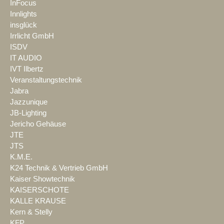
InFocus
Innlights
insglück
Irrlicht GmbH
ISDV
IT AUDIO
IVT Ilbertz
Veranstaltungstechnik
Jabra
Jazzunique
JB-Lighting
Jericho Gehäuse
JTE
JTS
K.M.E.
K24 Technik & Vertrieb GmbH
Kaiser Showtechnik
KAISERSCHOTE
KALLE KRAUSE
Kern & Stelly
KFP