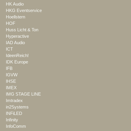
HK Audio
HKG Eventservice
Hoellstern
HOF
Huss Licht & Ton
Hyperactive
IAD Audio
ICT
IdeenReich!
IDK Europe
IFB
IGVW
IHSE
IMEX
IMG STAGE LINE
Imtradex
in2Systems
INFiLED
Infinity
InfoComm