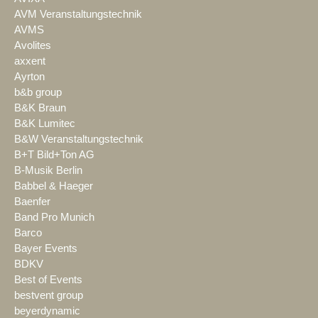
AVM Veranstaltungstechnik
AVMS
Avolites
axxent
Ayrton
b&b group
B&K Braun
B&K Lumitec
B&W Veranstaltungstechnik
B+T Bild+Ton AG
B-Musik Berlin
Babbel & Haeger
Baenfer
Band Pro Munich
Barco
Bayer Events
BDKV
Best of Events
bestvent group
beyerdynamic