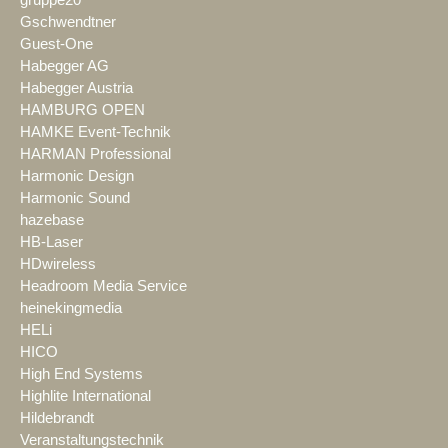
gruppe20
Gschwendtner
Guest-One
Habegger AG
Habegger Austria
HAMBURG OPEN
HAMKE Event-Technik
HARMAN Professional
Harmonic Design
Harmonic Sound
hazebase
HB-Laser
HDwireless
Headroom Media Service
heinekingmedia
HELi
HICO
High End Systems
Highlite International
Hildebrandt
Veranstaltungstechnik