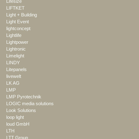
Lifesize
LIFTKET
Light + Building
Light Event
lightconcept
Lightlife
Lightpower
Lightronic
Limelight
LINDY
Litepanels
livewelt
LK AG
LMP
LMP Pyrotechnik
LOGIC media solutions
Look Solutions
loop light
loud GmbH
LTH
LTT Group