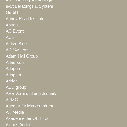
A&O Lighting Technology
a/c/t Beratungs & System
GmbH
Abbey Road Institute
Absen
AC Event
ACB
Active Blue
AD-Systems
Adam Hall Group
Adamson
Adapoe
Adapteo
Adder
AED group
AES Veranstaltungstechnik
AFMG
Agentur für Markenträume
AK Media
Akademie der OETHG
Alcons Audio