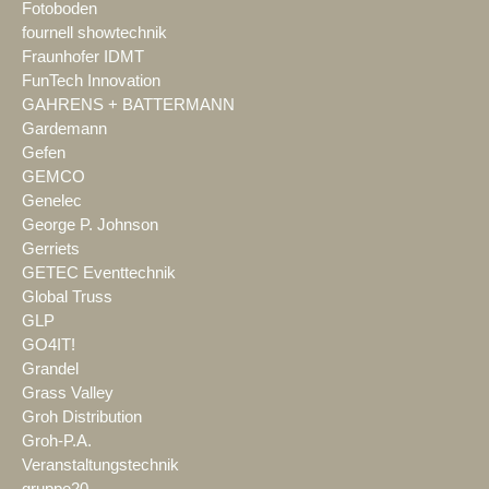
Fotoboden
fournell showtechnik
Fraunhofer IDMT
FunTech Innovation
GAHRENS + BATTERMANN
Gardemann
Gefen
GEMCO
Genelec
George P. Johnson
Gerriets
GETEC Eventtechnik
Global Truss
GLP
GO4IT!
Grandel
Grass Valley
Groh Distribution
Groh-P.A.
Veranstaltungstechnik