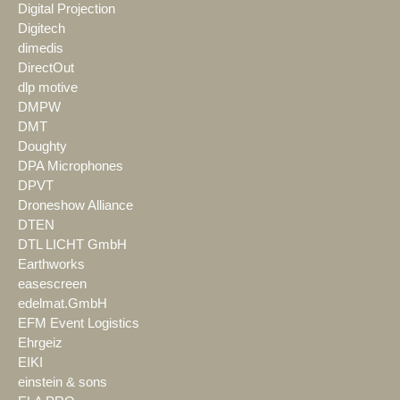
Digital Projection
Digitech
dimedis
DirectOut
dlp motive
DMPW
DMT
Doughty
DPA Microphones
DPVT
Droneshow Alliance
DTEN
DTL LICHT GmbH
Earthworks
easescreen
edelmat.GmbH
EFM Event Logistics
Ehrgeiz
EIKI
einstein & sons