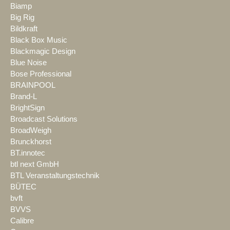
Biamp
Big Rig
Bildkraft
Black Box Music
Blackmagic Design
Blue Noise
Bose Professional
BRAINPOOL
Brand-L
BrightSign
Broadcast Solutions
BroadWeigh
Brunckhorst
BT.innotec
btl next GmbH
BTL Veranstaltungstechnik
BÜTEC
bvft
BVVS
Calibre