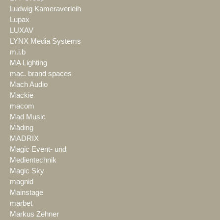
Ludwig Kameraverleih
Lupax
LUXAV
LYNX Media Systems
m.i.b
MA Lighting
mac. brand spaces
Mach Audio
Mackie
macom
Mad Music
Mäding
MADRIX
Magic Event- und
Medientechnik
Magic Sky
magnid
Mainstage
marbet
Markus Zehner