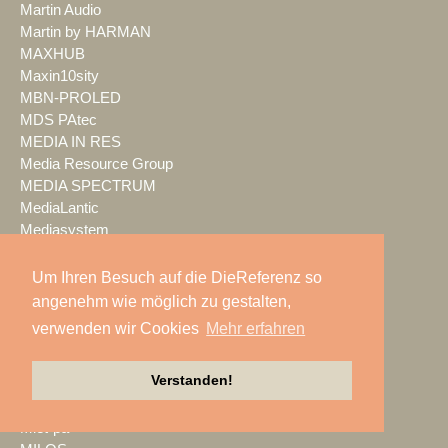
Martin Audio
Martin by HARMAN
MAXHUB
Maxin10sity
MBN-PROLED
MDS PAtec
MEDIA IN RES
Media Resource Group
MEDIA SPECTRUM
MediaLantic
Mediasystem
MEDIA|tek
MEEVI-rent
Um Ihren Besuch auf die DieReferenz so
Mega Audio
angenehm wie möglich zu gestalten,
Megaforce
verwenden wir Cookies
Mehr erfahren
MEGATECH
Merging Technologies
Verstanden!
Mersive
Meyer Sound
Miet-pa