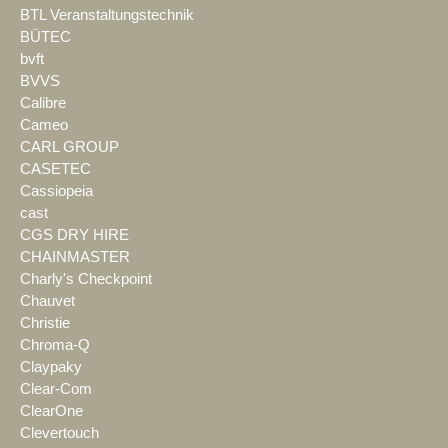
BTL Veranstaltungstechnik
BÜTEC
bvft
BVVS
Calibre
Cameo
CARL GROUP
CASETEC
Cassiopeia
cast
CGS DRY HIRE
CHAINMASTER
Charly's Checkpoint
Chauvet
Christie
Chroma-Q
Claypaky
Clear-Com
ClearOne
Clevertouch