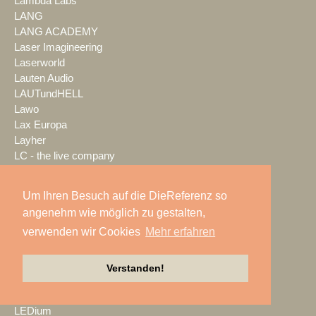
Lambda Labs
LANG
LANG ACADEMY
Laser Imagineering
Laserworld
Lauten Audio
LAUTundHELL
Lawo
Lax Europa
Layher
LC - the live company
LClux
LCPro
Um Ihren Besuch auf die DieReferenz so
LD Systems
angenehm wie möglich zu gestalten,
LDDE
verwenden wir Cookies
Mehr erfahren
LDT Veranstaltungsservice
LEaT con
Lectrosonics
Verstanden!
LEDBlade
LEDitgo
LEDium