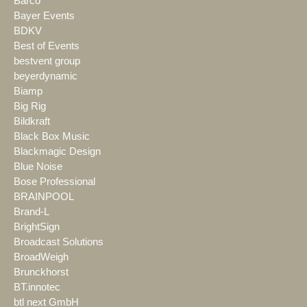
Barco
Bayer Events
BDKV
Best of Events
bestvent group
beyerdynamic
Biamp
Big Rig
Bildkraft
Black Box Music
Blackmagic Design
Blue Noise
Bose Professional
BRAINPOOL
Brand-L
BrightSign
Broadcast Solutions
BroadWeigh
Brunckhorst
BT.innotec
btl next GmbH