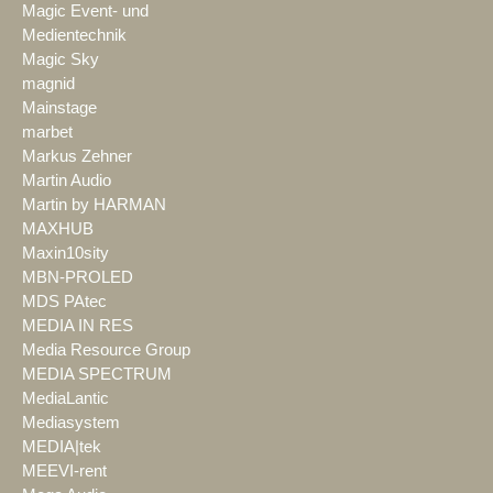
Magic Event- und
Medientechnik
Magic Sky
magnid
Mainstage
marbet
Markus Zehner
Martin Audio
Martin by HARMAN
MAXHUB
Maxin10sity
MBN-PROLED
MDS PAtec
MEDIA IN RES
Media Resource Group
MEDIA SPECTRUM
MediaLantic
Mediasystem
MEDIA|tek
MEEVI-rent