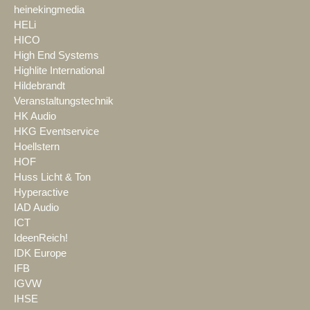
heinekingmedia
HELi
HICO
High End Systems
Highlite International
Hildebrandt
Veranstaltungstechnik
HK Audio
HKG Eventservice
Hoellstern
HOF
Huss Licht & Ton
Hyperactive
IAD Audio
ICT
IdeenReich!
IDK Europe
IFB
IGVW
IHSE