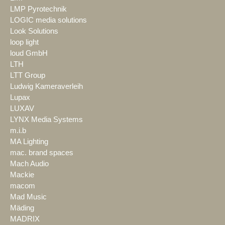
LMP Pyrotechnik
LOGIC media solutions
Look Solutions
loop light
loud GmbH
LTH
LTT Group
Ludwig Kameraverleih
Lupax
LUXAV
LYNX Media Systems
m.i.b
MA Lighting
mac. brand spaces
Mach Audio
Mackie
macom
Mad Music
Mäding
MADRIX