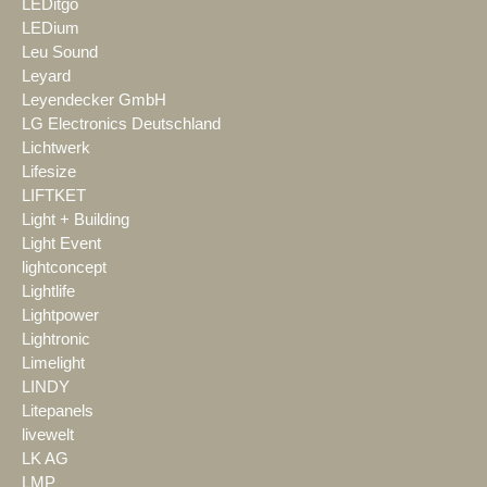
LEDitgo
LEDium
Leu Sound
Leyard
Leyendecker GmbH
LG Electronics Deutschland
Lichtwerk
Lifesize
LIFTKET
Light + Building
Light Event
lightconcept
Lightlife
Lightpower
Lightronic
Limelight
LINDY
Litepanels
livewelt
LK AG
LMP