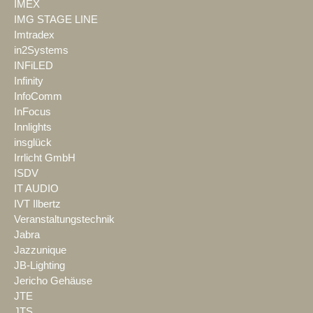
IMEX
IMG STAGE LINE
Imtradex
in2Systems
INFiLED
Infinity
InfoComm
InFocus
Innlights
insglück
Irrlicht GmbH
ISDV
IT AUDIO
IVT Ilbertz
Veranstaltungstechnik
Jabra
Jazzunique
JB-Lighting
Jericho Gehäuse
JTE
JTS