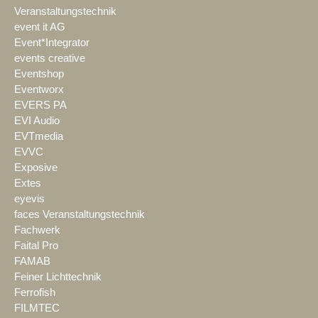
Veranstaltungstechnik
event it AG
Event*Integrator
events creative
Eventshop
Eventworx
EVERS PA
EVI Audio
EVTmedia
EVVC
Exposive
Extes
eyevis
faces Veranstaltungstechnik
Fachwerk
Faital Pro
FAMAB
Feiner Lichttechnik
Ferrofish
FILMTEC