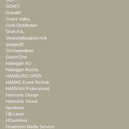
GLP
GO4IT!
Grandel
Grass Valley
Groh Distribution
Groh-P.A.
Veranstaltungstechnik
gruppe20
Gschwendtner
Guest-One
Habegger AG
Habegger Austria
HAMBURG OPEN
HAMKE Event-Technik
HARMAN Professional
Harmonic Design
Harmonic Sound
hazebase
HB-Laser
HDwireless
Headroom Media Service