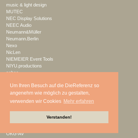
music & light design
MUTEC
NEC Display Solutions
NEEC Audio
Neumann&Müller
Neumann.Berlin
Nexo
NicLen
NIEMEIER Event Tools
NIYU.productions
nobeo
Nocturne Drones GmbH
Um Ihren Besuch auf die DieReferenz so
NPB Veranstaltungstechnik
angenehm wie möglich zu gestalten,
NTi Audio
NÜSSLI
verwenden wir Cookies
Mehr erfahren
Oblong Industries
Octopus
Verstanden!
Oehlbach Kabel
OETHG
OKG-AV