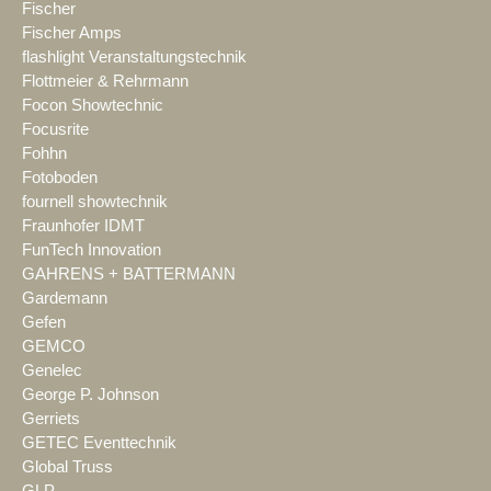
Fischer
Fischer Amps
flashlight Veranstaltungstechnik
Flottmeier & Rehrmann
Focon Showtechnic
Focusrite
Fohhn
Fotoboden
fournell showtechnik
Fraunhofer IDMT
FunTech Innovation
GAHRENS + BATTERMANN
Gardemann
Gefen
GEMCO
Genelec
George P. Johnson
Gerriets
GETEC Eventtechnik
Global Truss