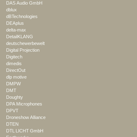
DAS Audio GmbH
dblux
dBTechnologies
DEAplus
delta-max
DetailKLANG
deutschewerbewelt
Digital Projection
Digitech
dimedis
DirectOut
dlp motive
DMPW
DMT
Doughty
DPA Microphones
DPVT
Droneshow Alliance
DTEN
DTL LICHT GmbH