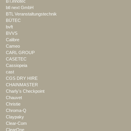
BT.innotec
btl next GmbH
BTL Veranstaltungstechnik
BÜTEC
bvft
BVVS
Calibre
Cameo
CARL GROUP
CASETEC
Cassiopeia
cast
CGS DRY HIRE
CHAINMASTER
Charly's Checkpoint
Chauvet
Christie
Chroma-Q
Claypaky
Clear-Com
ClearOne