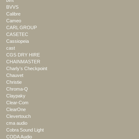
bvft
BVVS
Calibre
Cameo
CARL GROUP
CASETEC
Cassiopeia
cast
CGS DRY HIRE
CHAINMASTER
Charly's Checkpoint
Chauvet
Christie
Chroma-Q
Claypaky
Clear-Com
ClearOne
Clevertouch
cma audio
Cobra Sound Light
CODA Audio