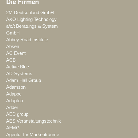
Die Firmen
2M Deutschland GmbH
A&O Lighting Technology
a/c/t Beratungs & System
GmbH
Abbey Road Institute
Absen
AC Event
ACB
Active Blue
AD-Systems
Adam Hall Group
Adamson
Adapoe
Adapteo
Adder
AED group
AES Veranstaltungstechnik
AFMG
Agentur für Markenträume