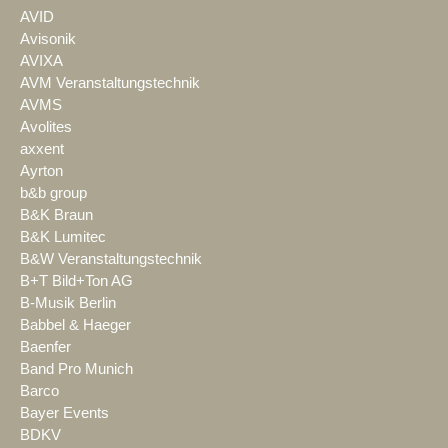
AVID
Avisonik
AVIXA
AVM Veranstaltungstechnik
AVMS
Avolites
axxent
Ayrton
b&b group
B&K Braun
B&K Lumitec
B&W Veranstaltungstechnik
B+T Bild+Ton AG
B-Musik Berlin
Babbel & Haeger
Baenfer
Band Pro Munich
Barco
Bayer Events
BDKV