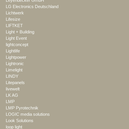
Leyendecker GmbH
LG Electronics Deutschland
Lichtwerk
Lifesize
LIFTKET
Light + Building
Light Event
lightconcept
Lightlife
Lightpower
Lightronic
Limelight
LINDY
Litepanels
livewelt
LK AG
LMP
LMP Pyrotechnik
LOGIC media solutions
Look Solutions
loop light