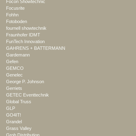
Focon Showtechnic
Focusrite
Fohhn
Fotoboden
fournell showtechnik
Fraunhofer IDMT
FunTech Innovation
GAHRENS + BATTERMANN
Gardemann
Gefen
GEMCO
Genelec
George P. Johnson
Gerriets
GETEC Eventtechnik
Global Truss
GLP
GO4IT!
Grandel
Grass Valley
Groh Distribution