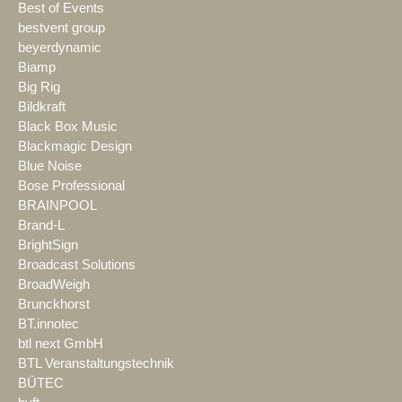
Best of Events
bestvent group
beyerdynamic
Biamp
Big Rig
Bildkraft
Black Box Music
Blackmagic Design
Blue Noise
Bose Professional
BRAINPOOL
Brand-L
BrightSign
Broadcast Solutions
BroadWeigh
Brunckhorst
BT.innotec
btl next GmbH
BTL Veranstaltungstechnik
BÜTEC