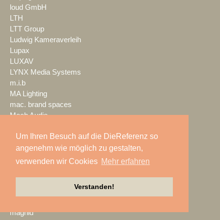
loud GmbH
LTH
LTT Group
Ludwig Kameraverleih
Lupax
LUXAV
LYNX Media Systems
m.i.b
MA Lighting
mac. brand spaces
Mach Audio
Mackie
Um Ihren Besuch auf die DieReferenz so
macom
Mad Music
angenehm wie möglich zu gestalten,
Mäding
verwenden wir Cookies
Mehr erfahren
MADRIX
Magic Event- und
Verstanden!
Medientechnik
Magic Sky
magnid