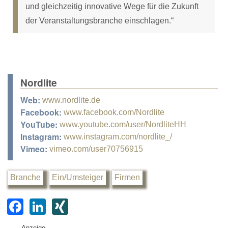
und gleichzeitig innovative Wege für die Zukunft
der Veranstaltungsbranche einschlagen.“
Nordlite
Web:
www.nordlite.de
Facebook:
www.facebook.com/Nordlite
YouTube:
www.youtube.com/user/NordliteHH
Instagram:
www.instagram.com/nordlite_/
Vimeo:
vimeo.com/user70756915
Branche
Ein/Umsteiger
Firmen
F
Li
XI
a
n
N
Anzeige