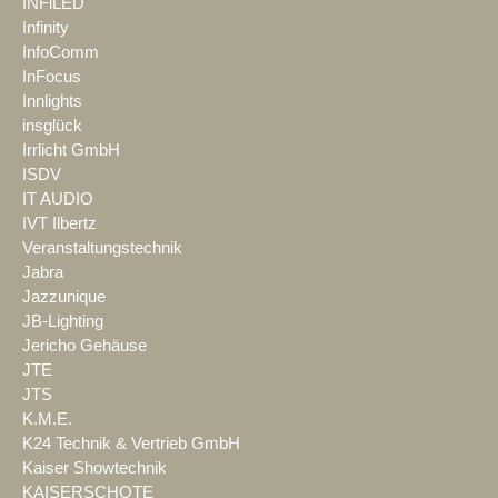
INFiLED
Infinity
InfoComm
InFocus
Innlights
insglück
Irrlicht GmbH
ISDV
IT AUDIO
IVT Ilbertz
Veranstaltungstechnik
Jabra
Jazzunique
JB-Lighting
Jericho Gehäuse
JTE
JTS
K.M.E.
K24 Technik & Vertrieb GmbH
Kaiser Showtechnik
KAISERSCHOTE