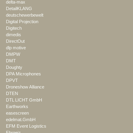
delta-max
DetailKLANG
deutschewerbewelt
Digital Projection
Digitech
dimedis
DirectOut
dlp motive
DMPW
DMT
Doughty
DPA Microphones
DPVT
Droneshow Alliance
DTEN
DTL LICHT GmbH
Earthworks
easescreen
edelmat.GmbH
EFM Event Logistics
Ehrgeiz