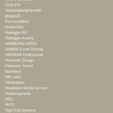
Groh-P.A.
Veranstaltungstechnik
gruppe20
Gschwendtner
Guest-One
Habegger AG
Habegger Austria
HAMBURG OPEN
HAMKE Event-Technik
HARMAN Professional
Harmonic Design
Harmonic Sound
hazebase
HB-Laser
HDwireless
Headroom Media Service
heinekingmedia
HELi
HICO
High End Systems