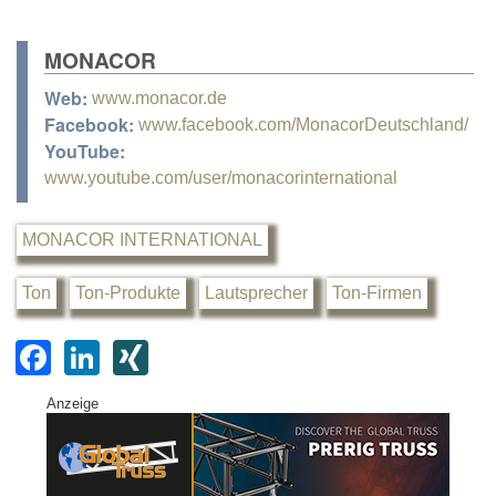
MONACOR
Web:
www.monacor.de
Facebook:
www.facebook.com/MonacorDeutschland/
YouTube:
www.youtube.com/user/monacorinternational
MONACOR INTERNATIONAL
Ton
Ton-Produkte
Lautsprecher
Ton-Firmen
F
Li
XI
a
n
N
Anzeige
c
k
G
e
e