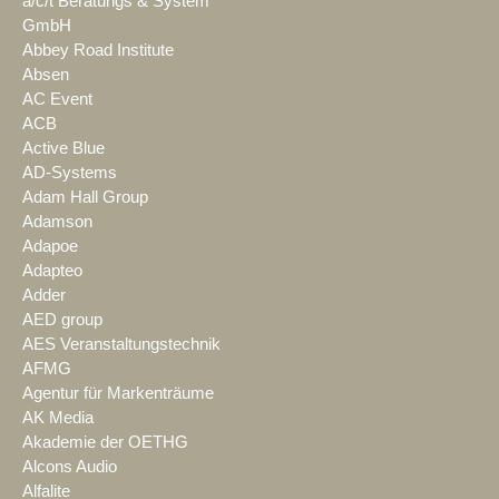
a/c/t Beratungs & System
GmbH
Abbey Road Institute
Absen
AC Event
ACB
Active Blue
AD-Systems
Adam Hall Group
Adamson
Adapoe
Adapteo
Adder
AED group
AES Veranstaltungstechnik
AFMG
Agentur für Markenträume
AK Media
Akademie der OETHG
Alcons Audio
Alfalite