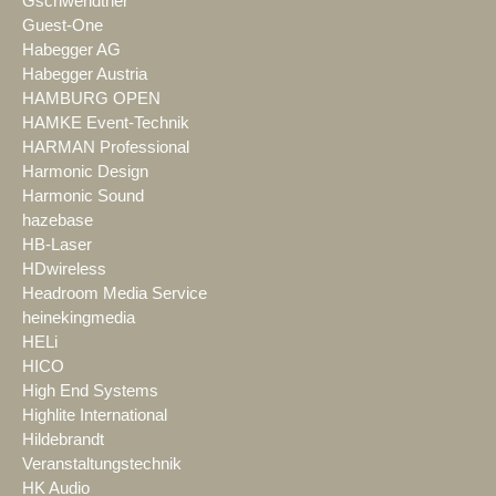
Gschwendtner
Guest-One
Habegger AG
Habegger Austria
HAMBURG OPEN
HAMKE Event-Technik
HARMAN Professional
Harmonic Design
Harmonic Sound
hazebase
HB-Laser
HDwireless
Headroom Media Service
heinekingmedia
HELi
HICO
High End Systems
Highlite International
Hildebrandt
Veranstaltungstechnik
HK Audio