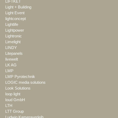
LIFTKET
Light + Building
Light Event
lightconcept
Lightlife
Lightpower
Lightronic
Limelight
LINDY
Litepanels
livewelt
LK AG
LMP
LMP Pyrotechnik
LOGIC media solutions
Look Solutions
loop light
loud GmbH
LTH
LTT Group
Ludwig Kameraverleih