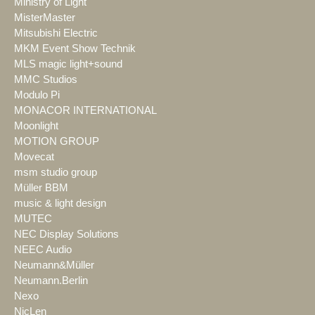
Ministry of Light
MisterMaster
Mitsubishi Electric
MKM Event Show Technik
MLS magic light+sound
MMC Studios
Modulo Pi
MONACOR INTERNATIONAL
Moonlight
MOTION GROUP
Movecat
msm studio group
Müller BBM
music & light design
MUTEC
NEC Display Solutions
NEEC Audio
Neumann&Müller
Neumann.Berlin
Nexo
NicLen