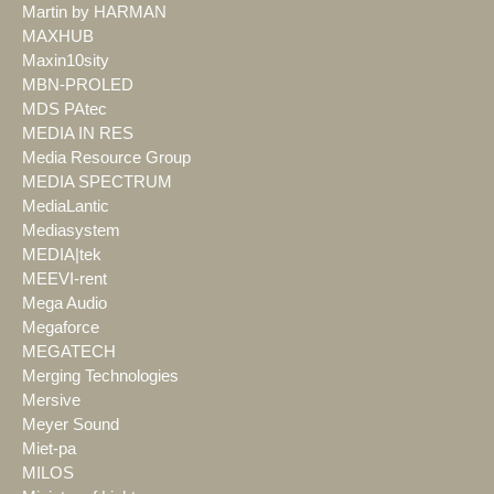
Martin by HARMAN
MAXHUB
Maxin10sity
MBN-PROLED
MDS PAtec
MEDIA IN RES
Media Resource Group
MEDIA SPECTRUM
MediaLantic
Mediasystem
MEDIA|tek
MEEVI-rent
Mega Audio
Megaforce
MEGATECH
Merging Technologies
Mersive
Meyer Sound
Miet-pa
MILOS