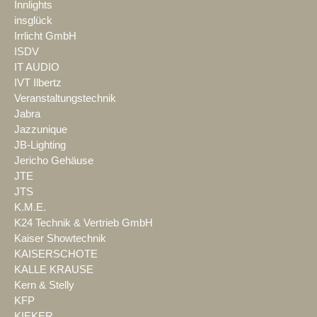
Innlights
insglück
Irrlicht GmbH
ISDV
IT AUDIO
IVT Ilbertz
Veranstaltungstechnik
Jabra
Jazzunique
JB-Lighting
Jericho Gehäuse
JTE
JTS
K.M.E.
K24 Technik & Vertrieb GmbH
Kaiser Showtechnik
KAISERSCHOTE
KALLE KRAUSE
Kern & Stelly
KFP
KIEKER