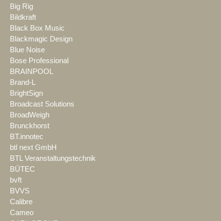
Big Rig
Bildkraft
Black Box Music
Blackmagic Design
Blue Noise
Bose Professional
BRAINPOOL
Brand-L
BrightSign
Broadcast Solutions
BroadWeigh
Brunckhorst
BT.innotec
btl next GmbH
BTL Veranstaltungstechnik
BÜTEC
bvft
BVVS
Calibre
Cameo