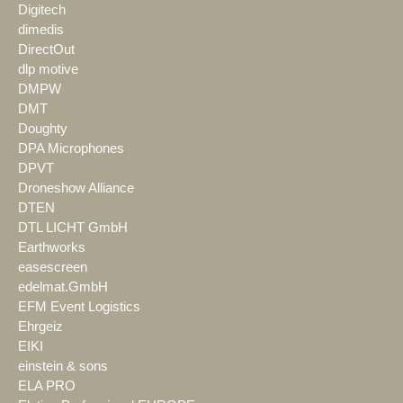
Digitech
dimedis
DirectOut
dlp motive
DMPW
DMT
Doughty
DPA Microphones
DPVT
Droneshow Alliance
DTEN
DTL LICHT GmbH
Earthworks
easescreen
edelmat.GmbH
EFM Event Logistics
Ehrgeiz
EIKI
einstein & sons
ELA PRO