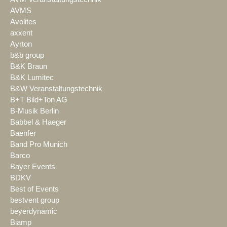
AVMS
Avolites
axxent
Ayrton
b&b group
B&K Braun
B&K Lumitec
B&W Veranstaltungstechnik
B+T Bild+Ton AG
B-Musik Berlin
Babbel & Haeger
Baenfer
Band Pro Munich
Barco
Bayer Events
BDKV
Best of Events
bestvent group
beyerdynamic
Biamp