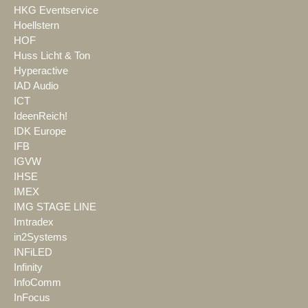
HKG Eventservice
Hoellstern
HOF
Huss Licht & Ton
Hyperactive
IAD Audio
ICT
IdeenReich!
IDK Europe
IFB
IGVW
IHSE
IMEX
IMG STAGE LINE
Imtradex
in2Systems
INFiLED
Infinity
InfoComm
InFocus