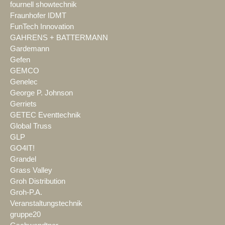
fournell showtechnik
Fraunhofer IDMT
FunTech Innovation
GAHRENS + BATTERMANN
Gardemann
Gefen
GEMCO
Genelec
George P. Johnson
Gerriets
GETEC Eventtechnik
Global Truss
GLP
GO4IT!
Grandel
Grass Valley
Groh Distribution
Groh-P.A.
Veranstaltungstechnik
gruppe20