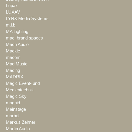
Lupax
LUXAV
LYNX Media Systems
m.i.b
MA Lighting
mac. brand spaces
Mach Audio
Mackie
macom
Mad Music
Mäding
MADRIX
Magic Event- und
Medientechnik
Magic Sky
magnid
Mainstage
marbet
Markus Zehner
Martin Audio