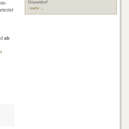
Düsseldorf
ote-
mehr ...
etestet
nd
ab
h