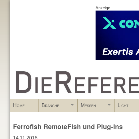
Anzeige
www.DieReferenz.de
Home
Branche
Messen
Licht
Ferrofish RemoteFish und Plug-ins
14.11.2018