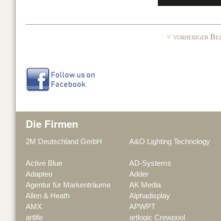
o
n
o
< vorheriger Be
k
Die Firmen
2M Deutschland GmbH
A&O Lighting Technology
Active Blue
AD-Systems
Adapteo
Adder
Agentur für Markenträume
AK Media
Allen & Heath
Alphadisplay
AMX
APWPT
artlife
artlogic Crewpool