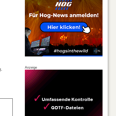
Anzeige
f-