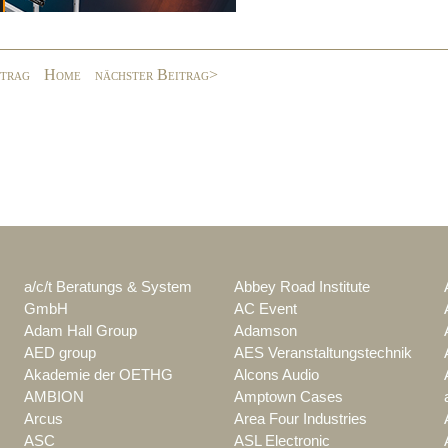
itrag
Home
nächster Beitrag>
a/c/t Beratungs & System
Abbey Road Institute
GmbH
AC Event
Adam Hall Group
Adamson
AED group
AES Veranstaltungstechnik
Akademie der OETHG
Alcons Audio
AMBION
Amptown Cases
Arcus
Area Four Industries
ASC
ASL Electronic