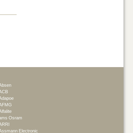
Absen
ACB
Adapoe
AFMG
Alfalite
ams Osram
ARRI
Assmann Electronic