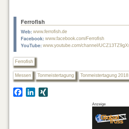
Ferrofish
Web:
www.ferrofish.de
Facebook:
www.facebook.com/Ferrofish
YouTube:
www.youtube.com/channel/UCZ13TZ9gX
Ferrofish
Messen
Tonmeistertagung
Tonmeistertagung 2018
F
Li
XI
a
n
N
Anzeige
c
k
G
e
e
b
dI