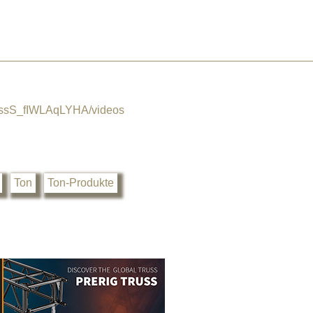
ssS_fIWLAqLYHA/videos
Ton
Ton-Produkte