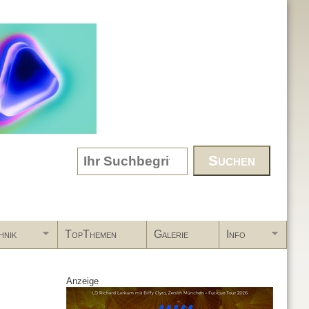
Search form
hnik
TopThemen
Galerie
Info
Anzeige