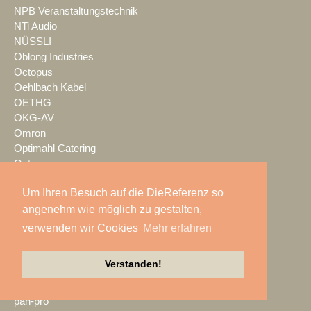
NPB Veranstaltungstechnik
NTi Audio
NÜSSLI
Oblong Industries
Octopus
Oehlbach Kabel
OETHG
OKG-AV
Omron
Optimahl Catering
Optocore
ORANGE PRODUCTION DG
Um Ihren Besuch auf die DieReferenz so
OS-VT
angenehm wie möglich zu gestalten,
Otto Events
P2 Veranstaltungstechnik
verwenden wir Cookies
Mehr erfahren
PA-Line
Palmer
Verstanden!
PAM/events
Pan Acoustics
pan-pro