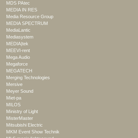
MDS PAtec
MEDIA IN RES
Media Resource Group
MEDIA SPECTRUM
MediaLantic
Mediasystem
MEDIA|tek
MEEVI-rent
Mega Audio
Megaforce
MEGATECH
Merging Technologies
Mersive
Meyer Sound
Miet-pa
MILOS
Ministry of Light
MisterMaster
Mitsubishi Electric
MKM Event Show Technik