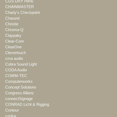
CGS DRY HIRE
CHAINMASTER
Charly's Checkpoint
Chauvet
Christie
Chroma-Q
Claypaky
Clear-Com
ClearOne
Clevertouch
cma audio
Cobra Sound Light
CODA Audio
COMM-TEC
Computerworks
Concept Solutions
Congress Allianz
connectSignage
CONRAD Licht & Rigging
Contour
coolux