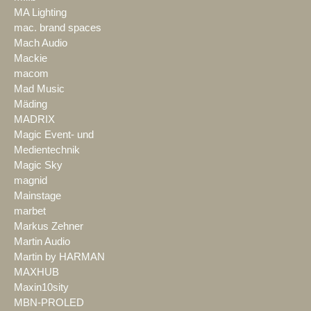
MA Lighting
mac. brand spaces
Mach Audio
Mackie
macom
Mad Music
Mäding
MADRIX
Magic Event- und
Medientechnik
Magic Sky
magnid
Mainstage
marbet
Markus Zehner
Martin Audio
Martin by HARMAN
MAXHUB
Maxin10sity
MBN-PROLED