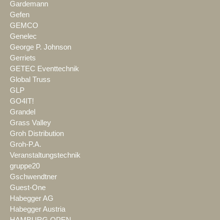
Gardemann
Gefen
GEMCO
Genelec
George P. Johnson
Gerriets
GETEC Eventtechnik
Global Truss
GLP
GO4IT!
Grandel
Grass Valley
Groh Distribution
Groh-P.A.
Veranstaltungstechnik
gruppe20
Gschwendtner
Guest-One
Habegger AG
Habegger Austria
HAMBURG OPEN