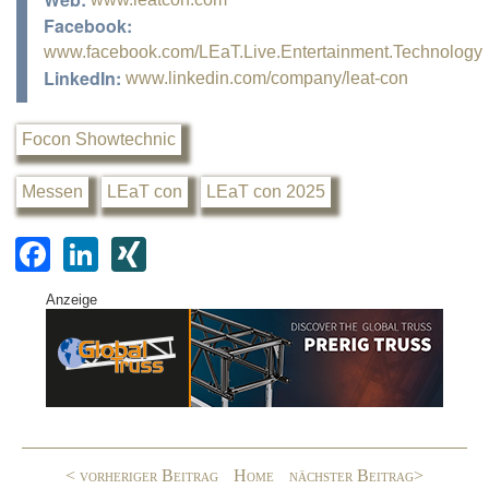
Facebook:
www.facebook.com/LEaT.Live.Entertainment.Technology
LinkedIn:
www.linkedin.com/company/leat-con
Focon Showtechnic
Messen
LEaT con
LEaT con 2025
F
Li
XI
a
n
N
Anzeige
c
k
G
e
e
b
dI
o
n
o
< vorheriger Beitrag
Home
nächster Beitrag>