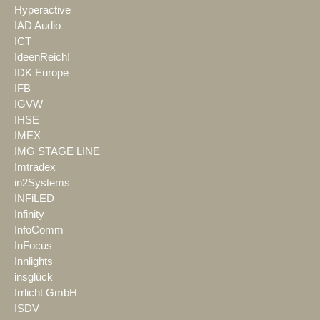
Hyperactive
IAD Audio
ICT
IdeenReich!
IDK Europe
IFB
IGVW
IHSE
IMEX
IMG STAGE LINE
Imtradex
in2Systems
INFiLED
Infinity
InfoComm
InFocus
Innlights
insglück
Irrlicht GmbH
ISDV