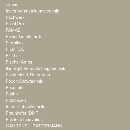
eyevis
faces Veranstaltungstechnik
Fachwerk
Faital Pro
FAMAB
Feiner Lichttechnik
Ferrofish
FILMTEC
Fischer
Fischer Amps
flashlight Veranstaltungstechnik
Flottmeier & Rehrmann
Focon Showtechnic
Focusrite
Fohhn
Fotoboden
fournell showtechnik
Fraunhofer IDMT
FunTech Innovation
GAHRENS + BATTERMANN