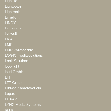
Lightlife
Lightpower
Lightronic
Limelight
LINDY
Litepanels
livewelt
LK AG
LMP
LMP Pyrotechnik
LOGIC media solutions
Look Solutions
loop light
loud GmbH
LTH
LTT Group
Ludwig Kameraverleih
Lupax
LUXAV
LYNX Media Systems
m.i.b