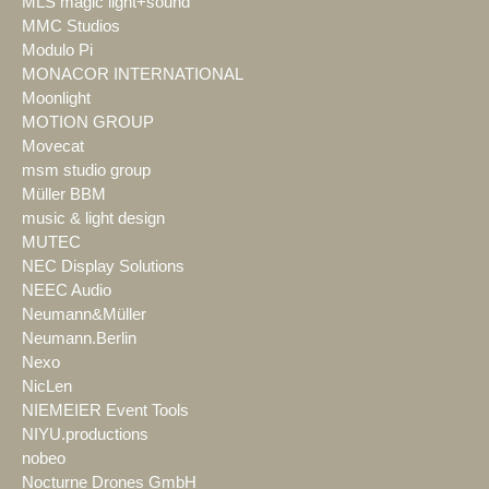
MLS magic light+sound
MMC Studios
Modulo Pi
MONACOR INTERNATIONAL
Moonlight
MOTION GROUP
Movecat
msm studio group
Müller BBM
music & light design
MUTEC
NEC Display Solutions
NEEC Audio
Neumann&Müller
Neumann.Berlin
Nexo
NicLen
NIEMEIER Event Tools
NIYU.productions
nobeo
Nocturne Drones GmbH