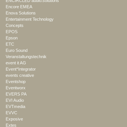
ENCIRCLED audio.solutions
Encore EMEA
Enova Solutions
Entertainment Technology
Concepts
EPOS
Epson
ETC
Euro Sound
Veranstaltungstechnik
event it AG
Event*Integrator
events creative
Eventshop
Eventworx
EVERS PA
EVI Audio
EVTmedia
EVVC
Exposive
Extes