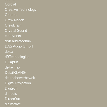
Cordial
Creative Technology
Crestron
Crew Nation
CrewBrain
Crystal Sound
ctc events
d&b audiotechnik
DAS Audio GmbH
dblux
dBTechnologies
DEAplus
delta-max
DetailKLANG
deutschewerbewelt
Digital Projection
Digitech
dimedis
DirectOut
dlp motive