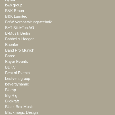
b&b group
B&K Braun
B&K Lumitec
B&W Veranstaltungstechnik
B+T Bild+Ton AG
B-Musik Berlin
Babbel & Haeger
Baenfer
Band Pro Munich
Barco
Bayer Events
BDKV
Best of Events
bestvent group
beyerdynamic
Biamp
Big Rig
Bildkraft
Black Box Music
Blackmagic Design