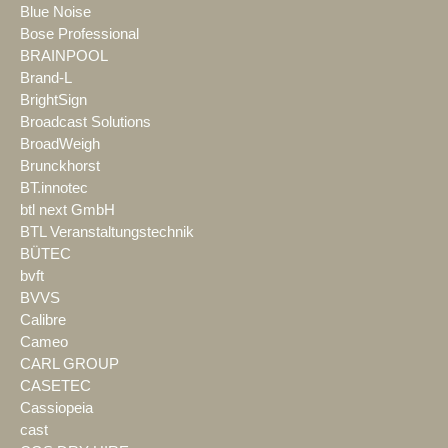
Blue Noise
Bose Professional
BRAINPOOL
Brand-L
BrightSign
Broadcast Solutions
BroadWeigh
Brunckhorst
BT.innotec
btl next GmbH
BTL Veranstaltungstechnik
BÜTEC
bvft
BVVS
Calibre
Cameo
CARL GROUP
CASETEC
Cassiopeia
cast