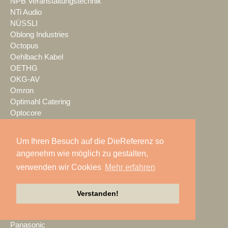
NPB Veranstaltungstechnik
NTi Audio
NÜSSLI
Oblong Industries
Octopus
Oehlbach Kabel
OETHG
OKG-AV
Omron
Optimahl Catering
Optocore
ORANGE PRODUCTION DG
OS-VT
Um Ihren Besuch auf die DieReferenz so
Otto Events
angenehm wie möglich zu gestalten,
P2 Veranstaltungstechnik
verwenden wir Cookies
Mehr erfahren
PA-Line
Palmer
PAM/events
Verstanden!
Pan Acoustics
pan-pro
Panasonic