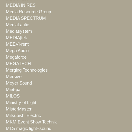
MEDIA IN RES
Media Resource Group
MEDIA SPECTRUM
MediaLantic
Mediasystem
MEDIA|tek
MEEVI-rent
Mega Audio
Megaforce
MEGATECH
Merging Technologies
Mersive
Meyer Sound
Miet-pa
MILOS
Ministry of Light
MisterMaster
Mitsubishi Electric
MKM Event Show Technik
MLS magic light+sound