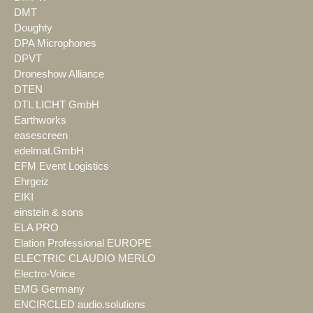
DMT
Doughty
DPA Microphones
DPVT
Droneshow Alliance
DTEN
DTL LICHT GmbH
Earthworks
easescreen
edelmat.GmbH
EFM Event Logistics
Ehrgeiz
EIKI
einstein & sons
ELA PRO
Elation Professional EUROPE
ELECTRIC CLAUDIO MERLO
Electro-Voice
EMG Germany
ENCIRCLED audio.solutions