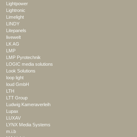
Lightpower
Lightronic
Limelight
LINDY
Litepanels
livewelt
LK AG
LMP
LMP Pyrotechnik
LOGIC media solutions
Look Solutions
loop light
loud GmbH
LTH
LTT Group
Ludwig Kameraverleih
Lupax
LUXAV
LYNX Media Systems
m.i.b