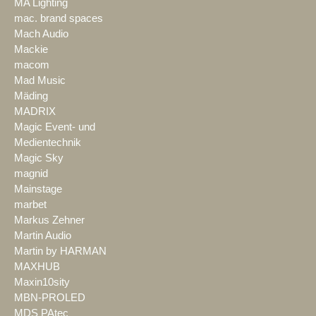
MA Lighting
mac. brand spaces
Mach Audio
Mackie
macom
Mad Music
Mäding
MADRIX
Magic Event- und
Medientechnik
Magic Sky
magnid
Mainstage
marbet
Markus Zehner
Martin Audio
Martin by HARMAN
MAXHUB
Maxin10sity
MBN-PROLED
MDS PAtec