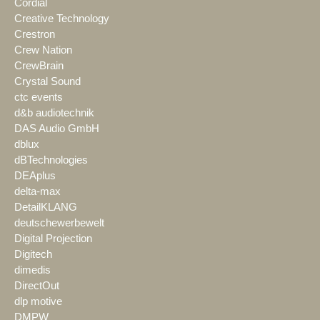
Cordial
Creative Technology
Crestron
Crew Nation
CrewBrain
Crystal Sound
ctc events
d&b audiotechnik
DAS Audio GmbH
dblux
dBTechnologies
DEAplus
delta-max
DetailKLANG
deutschewerbewelt
Digital Projection
Digitech
dimedis
DirectOut
dlp motive
DMPW