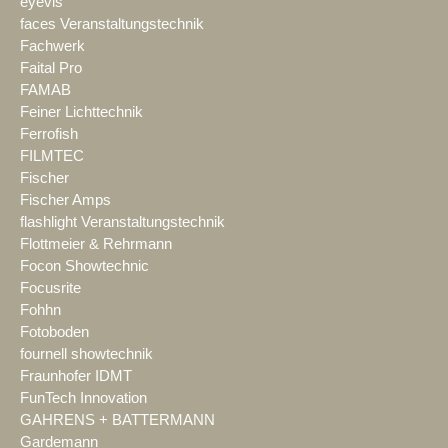
eyevis
faces Veranstaltungstechnik
Fachwerk
Faital Pro
FAMAB
Feiner Lichttechnik
Ferrofish
FILMTEC
Fischer
Fischer Amps
flashlight Veranstaltungstechnik
Flottmeier & Rehrmann
Focon Showtechnic
Focusrite
Fohhn
Fotoboden
fournell showtechnik
Fraunhofer IDMT
FunTech Innovation
GAHRENS + BATTERMANN
Gardemann