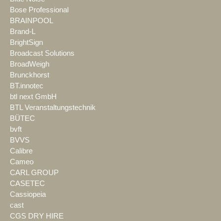
Bose Professional
BRAINPOOL
Brand-L
BrightSign
Broadcast Solutions
BroadWeigh
Brunckhorst
BT.innotec
btl next GmbH
BTL Veranstaltungstechnik
BÜTEC
bvft
BVVS
Calibre
Cameo
CARL GROUP
CASETEC
Cassiopeia
cast
CGS DRY HIRE