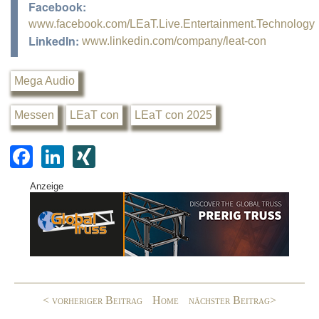
Facebook:
www.facebook.com/LEaT.Live.Entertainment.Technology
LinkedIn:
www.linkedin.com/company/leat-con
Mega Audio
Messen
LEaT con
LEaT con 2025
F
Li
XI
a
n
N
Anzeige
c
k
G
e
e
b
dI
o
n
o
< vorheriger Beitrag
Home
nächster Beitrag>
k