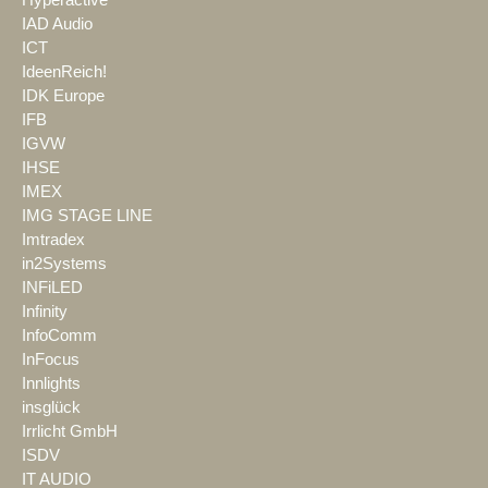
Hyperactive
IAD Audio
ICT
IdeenReich!
IDK Europe
IFB
IGVW
IHSE
IMEX
IMG STAGE LINE
Imtradex
in2Systems
INFiLED
Infinity
InfoComm
InFocus
Innlights
insglück
Irrlicht GmbH
ISDV
IT AUDIO