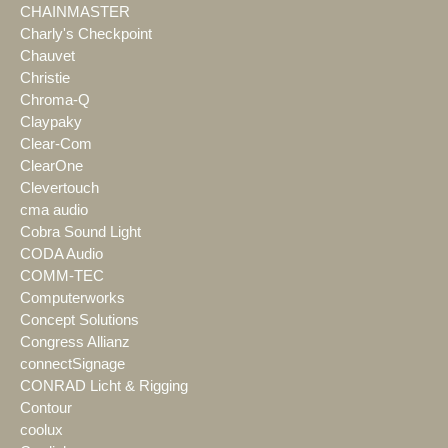
CHAINMASTER
Charly's Checkpoint
Chauvet
Christie
Chroma-Q
Claypaky
Clear-Com
ClearOne
Clevertouch
cma audio
Cobra Sound Light
CODA Audio
COMM-TEC
Computerworks
Concept Solutions
Congress Allianz
connectSignage
CONRAD Licht & Rigging
Contour
coolux