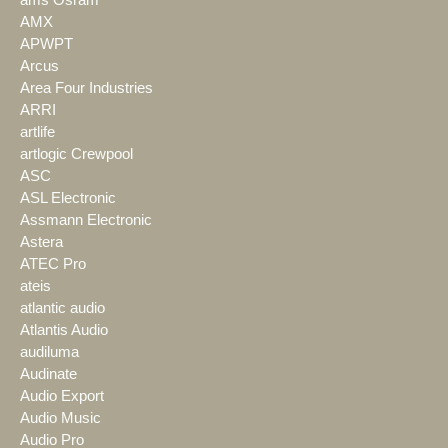
ams Osram
AMX
APWPT
Arcus
Area Four Industries
ARRI
artlife
artlogic Crewpool
ASC
ASL Electronic
Assmann Electronic
Astera
ATEC Pro
ateis
atlantic audio
Atlantis Audio
audiluma
Audinate
Audio Export
Audio Music
Audio Pro