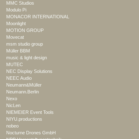
MMC Studios
Modulo Pi
MONACOR INTERNATIONAL
Moonlight
MOTION GROUP
Movecat
msm studio group
Müller BBM
music & light design
MUTEC
NEC Display Solutions
NEEC Audio
Neumann&Müller
Neumann.Berlin
Nexo
NicLen
NIEMEIER Event Tools
NIYU.productions
nobeo
Nocturne Drones GmbH