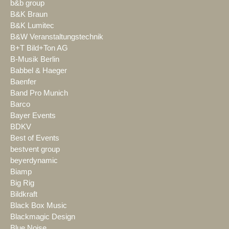
b&b group
B&K Braun
B&K Lumitec
B&W Veranstaltungstechnik
B+T Bild+Ton AG
B-Musik Berlin
Babbel & Haeger
Baenfer
Band Pro Munich
Barco
Bayer Events
BDKV
Best of Events
bestvent group
beyerdynamic
Biamp
Big Rig
Bildkraft
Black Box Music
Blackmagic Design
Blue Noise