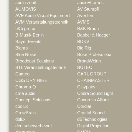
audio zenit
audio+frames
AUMOVIS
AV Stumpfl
AVE Audio Visual Equipment
Aventem
AVM Veranstaltungstechnik
AVMS
b&b group
B&K Braun
B-Musik Berlin
Babbel & Haeger
Bayer Events
BDKV
Biamp
Big Rig
Blue Noise
Bose Professional
Broadcast Solutions
BroadWeigh
BTL Veranstaltungstechnik
BÜTEC
Cameo
CARL GROUP
CGS DRY HIRE
CHAINMASTER
Chroma-Q
Claypaky
cma audio
Cobra Sound Light
Concept Solutions
Congress Allianz
coolux
Cordial
CrewBrain
Crystal Sound
dblux
dBTechnologies
deutschewerbewelt
Digital Projection