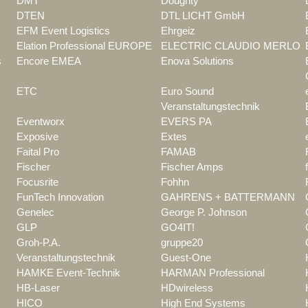
DMT
Doughty
DTEN
DTL LICHT GmbH
EFM Event Logistics
Ehrgeiz
Elation Professional EUROPE
ELECTRIC CLAUDIO MERLO
s
Encore EMEA
Enova Solutions
ETC
Euro Sound
Veranstaltungstechnik
Eventworx
EVERS PA
Exposive
Extes
Faital Pro
FAMAB
Fischer
Fischer Amps
Focusrite
Fohhn
FunTech Innovation
GAHRENS + BATTERMANN
Genelec
George P. Johnson
GLP
GO4IT!
Groh-P.A.
gruppe20
Veranstaltungstechnik
Guest-One
HAMKE Event-Technik
HARMAN Professional
HB-Laser
HDwireless
HICO
High End Systems