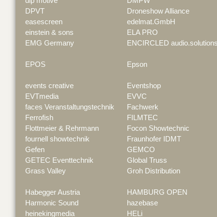
dlp motive
DMPW
DPVT
Droneshow Alliance
easescreen
edelmat.GmbH
einstein & sons
ELA PRO
EMG Germany
ENCIRCLED audio.solution
EPOS
Epson
events creative
Eventshop
EVTmedia
EVVC
faces Veranstaltungstechnik
Fachwerk
Ferrofish
FILMTEC
Flottmeier & Rehrmann
Focon Showtechnic
fournell showtechnik
Fraunhofer IDMT
Gefen
GEMCO
GETEC Eventtechnik
Global Truss
Grass Valley
Groh Distribution
Habegger Austria
HAMBURG OPEN
Harmonic Sound
hazebase
heinekingmedia
HELi