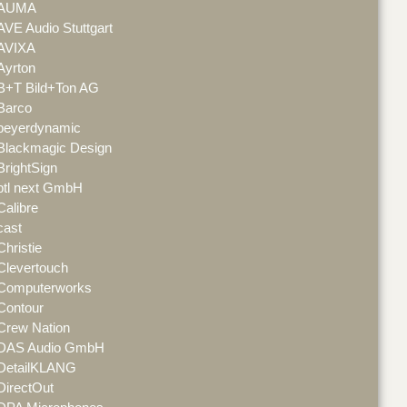
AUMA
AVE Audio Stuttgart
AVIXA
Ayrton
B+T Bild+Ton AG
Barco
beyerdynamic
Blackmagic Design
BrightSign
btl next GmbH
Calibre
cast
Christie
Clevertouch
Computerworks
Contour
Crew Nation
DAS Audio GmbH
DetailKLANG
DirectOut