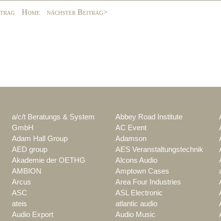
itrag
Home
nächster Beitrag>
a/c/t Beratungs & System
Abbey Road Institute
GmbH
AC Event
Adam Hall Group
Adamson
AED group
AES Veranstaltungstechnik
Akademie der OETHG
Alcons Audio
AMBION
Amptown Cases
Arcus
Area Four Industries
ASC
ASL Electronic
ateis
atlantic audio
Audio Export
Audio Music