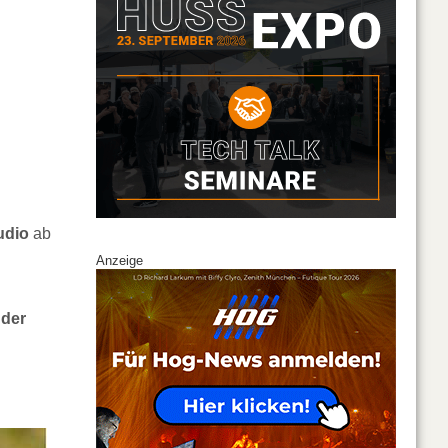
udio
ab
Anzeige
 der