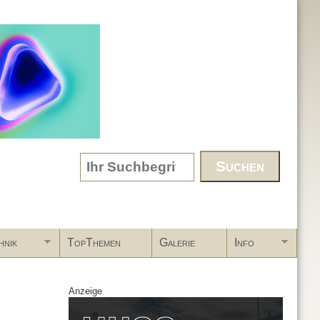
Search form
hnik
TopThemen
Galerie
Info
Anzeige