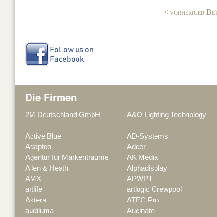
o
< vorheriger Be
k
Die Firmen
2M Deutschland GmbH
A&O Lighting Technology
Active Blue
AD-Systems
Adapteo
Adder
Agentur für Markenträume
AK Media
Allen & Heath
Alphadisplay
AMX
APWPT
artlife
artlogic Crewpool
Astera
ATEC Pro
audiluma
Audinate