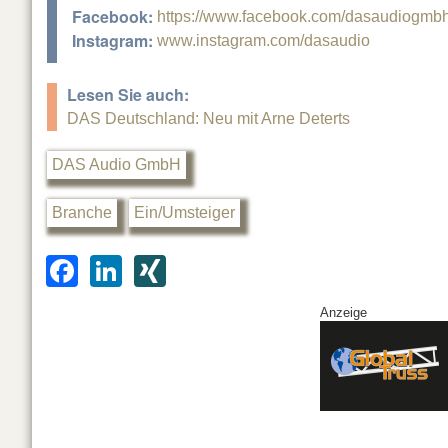
Facebook:
https://www.facebook.com/dasaudiogmbh
Instagram:
www.instagram.com/dasaudio
Lesen Sie auch:
DAS Deutschland: Neu mit Arne Deterts
DAS Audio GmbH
Branche
Ein/Umsteiger
F
Li
XI
a
n
N
Anzeige
c
k
G
e
e
b
dI
o
n