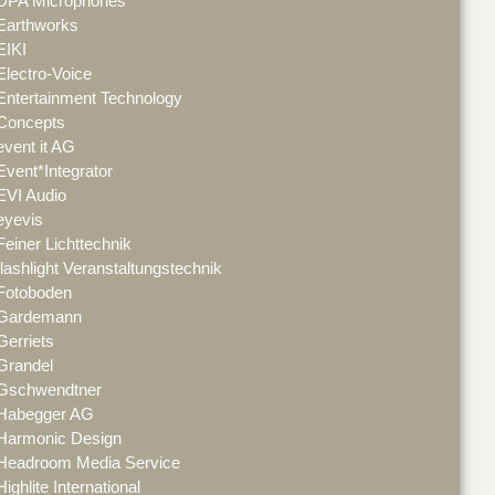
DPA Microphones
Earthworks
EIKI
Electro-Voice
Entertainment Technology
Concepts
event it AG
Event*Integrator
EVI Audio
eyevis
Feiner Lichttechnik
flashlight Veranstaltungstechnik
Fotoboden
Gardemann
Gerriets
Grandel
Gschwendtner
Habegger AG
Harmonic Design
Headroom Media Service
Highlite International