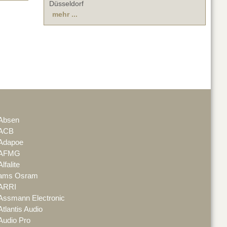
Düsseldorf
mehr ...
Absen
ACB
Adapoe
AFMG
Alfalite
ams Osram
ARRI
Assmann Electronic
Atlantis Audio
Audio Pro