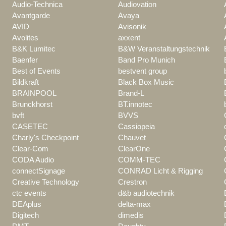
Audio-Technica
Audiovation
Avantgarde
Avaya
AVID
Avisonik
Avolites
axxent
B&K Lumitec
B&W Veranstaltungstechnik
Baenfer
Band Pro Munich
Best of Events
bestvent group
Bildkraft
Black Box Music
BRAINPOOL
Brand-L
Brunckhorst
BT.innotec
bvft
BVVS
CASETEC
Cassiopeia
Charly's Checkpoint
Chauvet
Clear-Com
ClearOne
CODA Audio
COMM-TEC
connectSignage
CONRAD Licht & Rigging
Creative Technology
Crestron
ctc events
d&b audiotechnik
DEAplus
delta-max
Digitech
dimedis