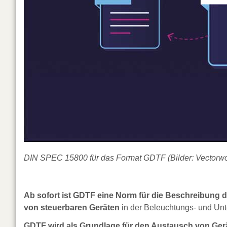
DIN SPEC 15800 für das Format GDTF (Bilder: Vectorwo
Ab sofort ist GDTF eine Norm für die Beschreibung d
von steuerbaren Geräten
in der Beleuchtungs- und Unt
GDTF wird als Grundlage für den Austausch von Ger