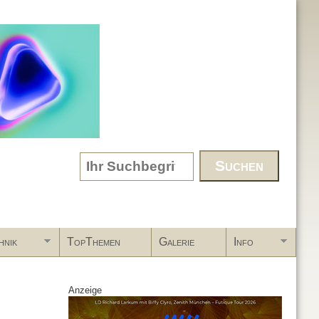
Search form
hnik
TopThemen
Galerie
Info
Anzeige