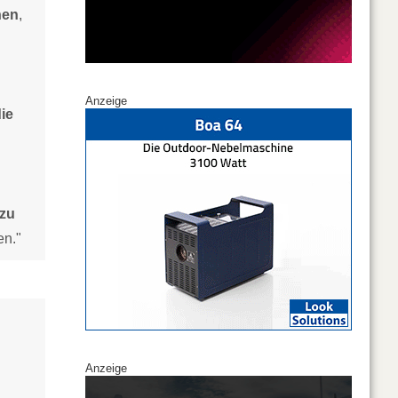
nen
,
Anzeige
die
azu
en."
Anzeige