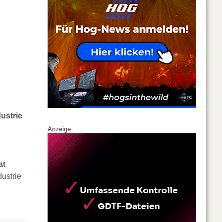
ustrie
Anzeige
at
ustrie