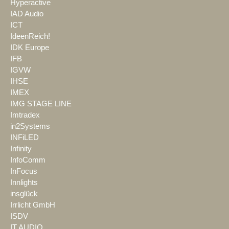
Hyperactive
IAD Audio
ICT
IdeenReich!
IDK Europe
IFB
IGVW
IHSE
IMEX
IMG STAGE LINE
Imtradex
in2Systems
INFiLED
Infinity
InfoComm
InFocus
Innlights
insglück
Irrlicht GmbH
ISDV
IT AUDIO