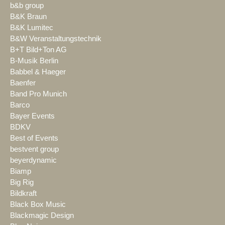
b&b group
B&K Braun
B&K Lumitec
B&W Veranstaltungstechnik
B+T Bild+Ton AG
B-Musik Berlin
Babbel & Haeger
Baenfer
Band Pro Munich
Barco
Bayer Events
BDKV
Best of Events
bestvent group
beyerdynamic
Biamp
Big Rig
Bildkraft
Black Box Music
Blackmagic Design