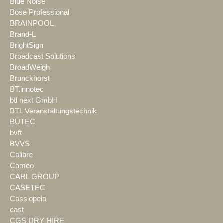
Blue Noise
Bose Professional
BRAINPOOL
Brand-L
BrightSign
Broadcast Solutions
BroadWeigh
Brunckhorst
BT.innotec
btl next GmbH
BTL Veranstaltungstechnik
BÜTEC
bvft
BVVS
Calibre
Cameo
CARL GROUP
CASETEC
Cassiopeia
cast
CGS DRY HIRE