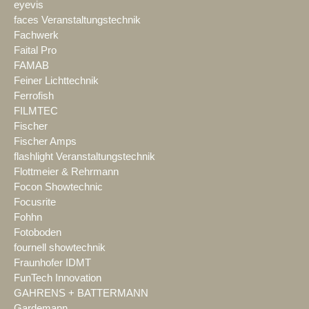
eyevis
faces Veranstaltungstechnik
Fachwerk
Faital Pro
FAMAB
Feiner Lichttechnik
Ferrofish
FILMTEC
Fischer
Fischer Amps
flashlight Veranstaltungstechnik
Flottmeier & Rehrmann
Focon Showtechnic
Focusrite
Fohhn
Fotoboden
fournell showtechnik
Fraunhofer IDMT
FunTech Innovation
GAHRENS + BATTERMANN
Gardemann