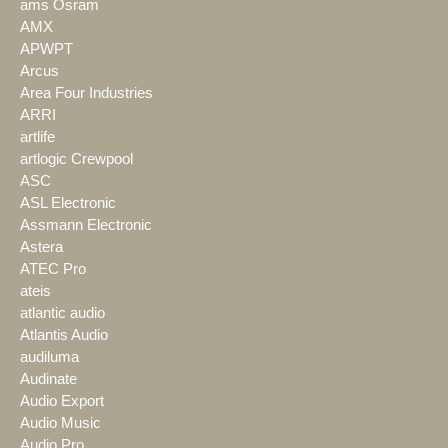
ams Osram
AMX
APWPT
Arcus
Area Four Industries
ARRI
artlife
artlogic Crewpool
ASC
ASL Electronic
Assmann Electronic
Astera
ATEC Pro
ateis
atlantic audio
Atlantis Audio
audiluma
Audinate
Audio Export
Audio Music
Audio Pro