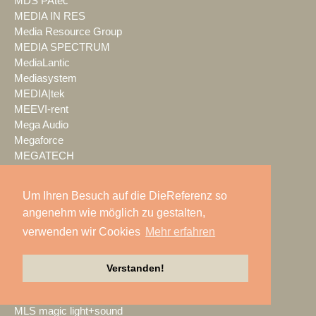
MDS PAtec
MEDIA IN RES
Media Resource Group
MEDIA SPECTRUM
MediaLantic
Mediasystem
MEDIA|tek
MEEVI-rent
Mega Audio
Megaforce
MEGATECH
Merging Technologies
Mersive
Um Ihren Besuch auf die DieReferenz so
Meyer Sound
angenehm wie möglich zu gestalten,
Miet-pa
verwenden wir Cookies
Mehr erfahren
MILOS
Ministry of Light
MisterMaster
Verstanden!
Mitsubishi Electric
MKM Event Show Technik
MLS magic light+sound