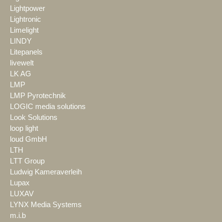
Lightpower
Lightronic
Limelight
LINDY
Litepanels
livewelt
LK AG
LMP
LMP Pyrotechnik
LOGIC media solutions
Look Solutions
loop light
loud GmbH
LTH
LTT Group
Ludwig Kameraverleih
Lupax
LUXAV
LYNX Media Systems
m.i.b