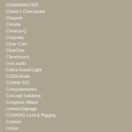
CHAINMASTER
Charly's Checkpoint
Chauvet
Christie
Chroma-Q
Claypaky
Clear-Com
ClearOne
Clevertouch
cma audio
Cobra Sound Light
CODA Audio
COMM-TEC
Computerworks
Concept Solutions
Congress Allianz
connectSignage
CONRAD Licht & Rigging
Contour
coolux