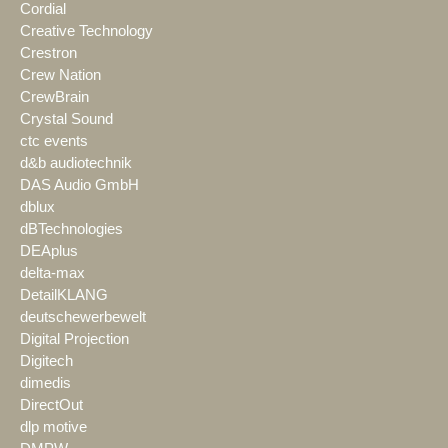
Cordial
Creative Technology
Crestron
Crew Nation
CrewBrain
Crystal Sound
ctc events
d&b audiotechnik
DAS Audio GmbH
dblux
dBTechnologies
DEAplus
delta-max
DetailKLANG
deutschewerbewelt
Digital Projection
Digitech
dimedis
DirectOut
dlp motive