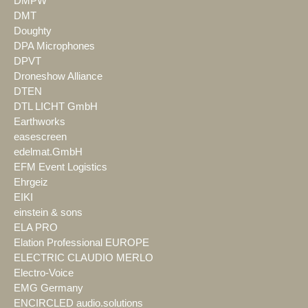
DMPW
DMT
Doughty
DPA Microphones
DPVT
Droneshow Alliance
DTEN
DTL LICHT GmbH
Earthworks
easescreen
edelmat.GmbH
EFM Event Logistics
Ehrgeiz
EIKI
einstein & sons
ELA PRO
Elation Professional EUROPE
ELECTRIC CLAUDIO MERLO
Electro-Voice
EMG Germany
ENCIRCLED audio.solutions