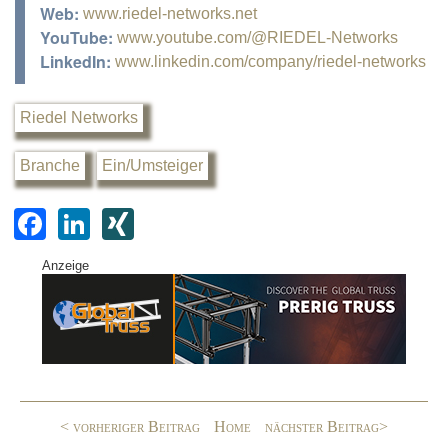
Web:
www.riedel-networks.net
YouTube:
www.youtube.com/@RIEDEL-Networks
LinkedIn:
www.linkedin.com/company/riedel-networks
Riedel Networks
Branche
Ein/Umsteiger
F
Li
XI
a
n
N
Anzeige
c
k
G
e
e
b
dI
o
n
o
< vorheriger Beitrag
Home
nächster Beitrag>
k