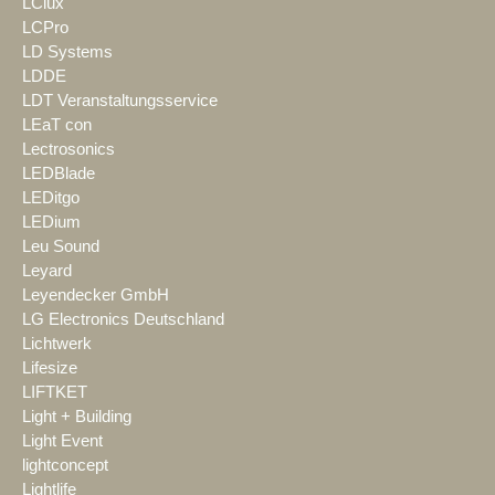
LClux
LCPro
LD Systems
LDDE
LDT Veranstaltungsservice
LEaT con
Lectrosonics
LEDBlade
LEDitgo
LEDium
Leu Sound
Leyard
Leyendecker GmbH
LG Electronics Deutschland
Lichtwerk
Lifesize
LIFTKET
Light + Building
Light Event
lightconcept
Lightlife