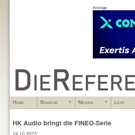
Anzeige
www.DieReferenz.de
Home
Branche
Messen
Licht
HK Audio bringt die FINEO-Serie
24.10.2023