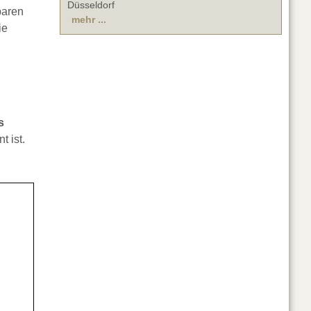
Düsseldorf
baren
mehr ...
ie
s
 ist.