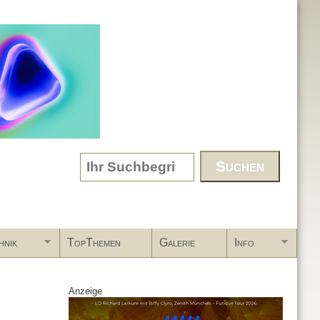
Search form
hnik
TopThemen
Galerie
Info
Anzeige