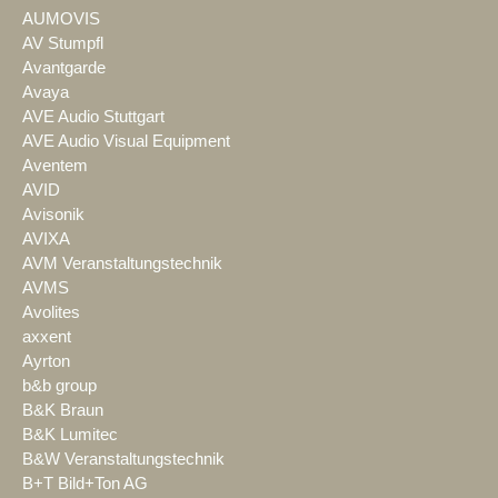
AUMOVIS
AV Stumpfl
Avantgarde
Avaya
AVE Audio Stuttgart
AVE Audio Visual Equipment
Aventem
AVID
Avisonik
AVIXA
AVM Veranstaltungstechnik
AVMS
Avolites
axxent
Ayrton
b&b group
B&K Braun
B&K Lumitec
B&W Veranstaltungstechnik
B+T Bild+Ton AG