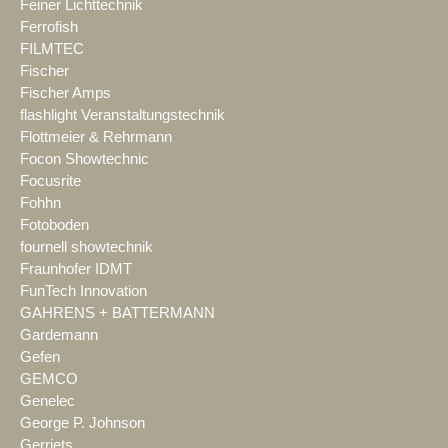
Feiner Lichttechnik
Ferrofish
FILMTEC
Fischer
Fischer Amps
flashlight Veranstaltungstechnik
Flottmeier & Rehrmann
Focon Showtechnic
Focusrite
Fohhn
Fotoboden
fournell showtechnik
Fraunhofer IDMT
FunTech Innovation
GAHRENS + BATTERMANN
Gardemann
Gefen
GEMCO
Genelec
George P. Johnson
Gerriets