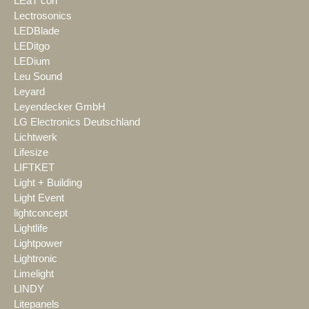
LEaT con
Lectrosonics
LEDBlade
LEDitgo
LEDium
Leu Sound
Leyard
Leyendecker GmbH
LG Electronics Deutschland
Lichtwerk
Lifesize
LIFTKET
Light + Building
Light Event
lightconcept
Lightlife
Lightpower
Lightronic
Limelight
LINDY
Litepanels