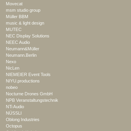
Movecat
msm studio group
Müller BBM
music & light design
MUTEC
NEC Display Solutions
NEEC Audio
Neumann&Müller
Neumann.Berlin
Nexo
NicLen
NIEMEIER Event Tools
NIYU.productions
nobeo
Nocturne Drones GmbH
NPB Veranstaltungstechnik
NTi Audio
NÜSSLI
Oblong Industries
Octopus