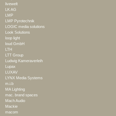
livewelt
LK AG
LMP
LMP Pyrotechnik
LOGIC media solutions
Look Solutions
loop light
loud GmbH
LTH
LTT Group
Ludwig Kameraverleih
Lupax
LUXAV
LYNX Media Systems
m.i.b
MA Lighting
mac. brand spaces
Mach Audio
Mackie
macom