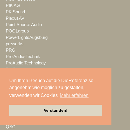
PIK AG
PK Sound
PlexusAV
Point Source Audio
POOLgroup
PowerLightsAugsburg
preworks
PRG
Pro Audio-Technik
ProAudio Technology
ProCase
Prolight + Sound Frankfurt
Um Ihren Besuch auf die DieReferenz so
Prolights
angenehm wie möglich zu gestalten,
Prolyte
Promethean
verwenden wir Cookies
Mehr erfahren
Proske
Protones
Verstanden!
publitec
Q-SYS
QSC