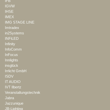
IFB
IGVW
IHSE
IMEX
IMG STAGE LINE
Imtradex
in2Systems
INFiLED
Infinity
InfoComm
InFocus
Innlights
insglück
Irrlicht GmbH
ISDV
IT AUDIO
IVT Ilbertz
Veranstaltungstechnik
Jabra
Jazzunique
JB-Lighting