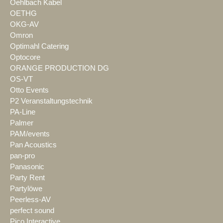
Oehlbach Kabel
OETHG
OKG-AV
Omron
Optimahl Catering
Optocore
ORANGE PRODUCTION DG
OS-VT
Otto Events
P2 Veranstaltungstechnik
PA-Line
Palmer
PAM/events
Pan Acoustics
pan-pro
Panasonic
Party Rent
Partylöwe
Peerless-AV
perfect sound
Pico Interactive