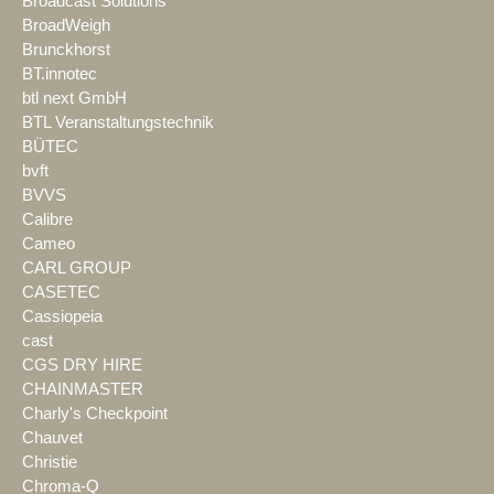
Broadcast Solutions
BroadWeigh
Brunckhorst
BT.innotec
btl next GmbH
BTL Veranstaltungstechnik
BÜTEC
bvft
BVVS
Calibre
Cameo
CARL GROUP
CASETEC
Cassiopeia
cast
CGS DRY HIRE
CHAINMASTER
Charly's Checkpoint
Chauvet
Christie
Chroma-Q