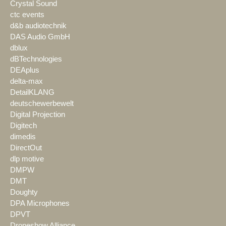
Crystal Sound
ctc events
d&b audiotechnik
DAS Audio GmbH
dblux
dBTechnologies
DEAplus
delta-max
DetailKLANG
deutschewerbewelt
Digital Projection
Digitech
dimedis
DirectOut
dlp motive
DMPW
DMT
Doughty
DPA Microphones
DPVT
Droneshow Alliance