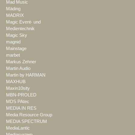
Mad Music
Mäding
MADRIX
Magic Event- und
Medientechnik
Magic Sky
magnid
Mainstage
marbet
Markus Zehner
Martin Audio
Martin by HARMAN
MAXHUB
Maxin10sity
MBN-PROLED
MDS PAtec
MEDIA IN RES
Media Resource Group
MEDIA SPECTRUM
MediaLantic
Mediasystem