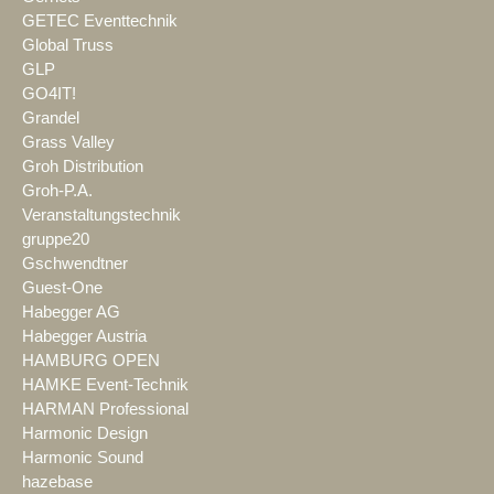
GETEC Eventtechnik
Global Truss
GLP
GO4IT!
Grandel
Grass Valley
Groh Distribution
Groh-P.A.
Veranstaltungstechnik
gruppe20
Gschwendtner
Guest-One
Habegger AG
Habegger Austria
HAMBURG OPEN
HAMKE Event-Technik
HARMAN Professional
Harmonic Design
Harmonic Sound
hazebase