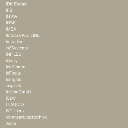
IDK Europe
IFB
IGVW
IHSE
IMEX
IMG STAGE LINE
Imtradex
in2Systems
INFiLED
Infinity
InfoComm
InFocus
Innlights
insglück
Irrlicht GmbH
ISDV
IT AUDIO
IVT Ilbertz
Veranstaltungstechnik
Jabra