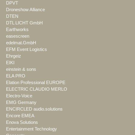
DPVT
Droneshow Alliance
DTEN
DTL LICHT GmbH
Earthworks
easescreen
edelmat.GmbH
EFM Event Logistics
Ehrgeiz
EIKI
einstein & sons
ELA PRO
Elation Professional EUROPE
ELECTRIC CLAUDIO MERLO
Electro-Voice
EMG Germany
ENCIRCLED audio.solutions
Encore EMEA
Enova Solutions
Entertainment Technology