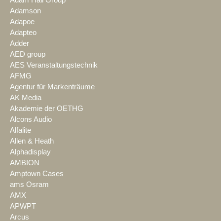
Adam Hall Group
Adamson
Adapoe
Adapteo
Adder
AED group
AES Veranstaltungstechnik
AFMG
Agentur für Markenträume
AK Media
Akademie der OETHG
Alcons Audio
Alfalite
Allen & Heath
Alphadisplay
AMBION
Amptown Cases
ams Osram
AMX
APWPT
Arcus