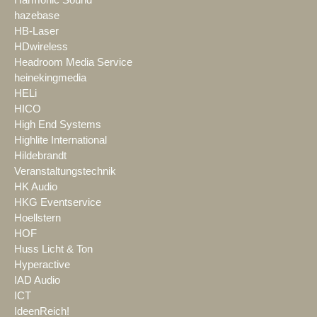
Harmonic Sound
hazebase
HB-Laser
HDwireless
Headroom Media Service
heinekingmedia
HELi
HICO
High End Systems
Highlite International
Hildebrandt
Veranstaltungstechnik
HK Audio
HKG Eventservice
Hoellstern
HOF
Huss Licht & Ton
Hyperactive
IAD Audio
ICT
IdeenReich!