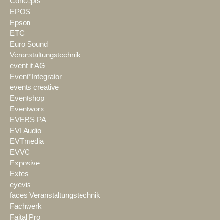
Concepts
EPOS
Epson
ETC
Euro Sound
Veranstaltungstechnik
event it AG
Event*Integrator
events creative
Eventshop
Eventworx
EVERS PA
EVI Audio
EVTmedia
EVVC
Exposive
Extes
eyevis
faces Veranstaltungstechnik
Fachwerk
Faital Pro