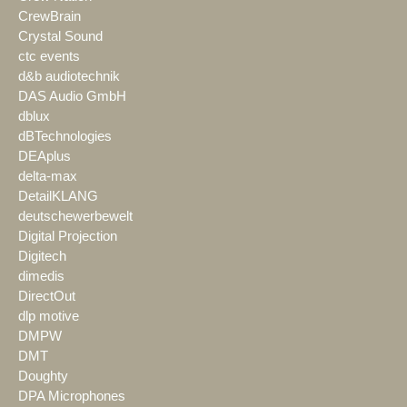
CrewBrain
Crystal Sound
ctc events
d&b audiotechnik
DAS Audio GmbH
dblux
dBTechnologies
DEAplus
delta-max
DetailKLANG
deutschewerbewelt
Digital Projection
Digitech
dimedis
DirectOut
dlp motive
DMPW
DMT
Doughty
DPA Microphones