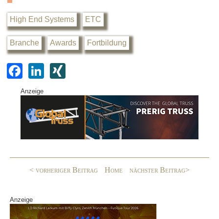
High End Systems
ETC
Branche
Awards
Fortbildung
F
Li
XI
a
n
N
Anzeige
c
k
G
e
e
b
dI
o
n
o
< vorheriger Beitrag
Home
nächster Beitrag>
k
Anzeige