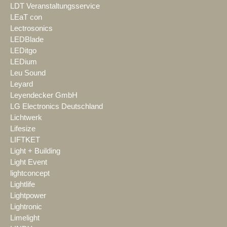
LDT Veranstaltungsservice
LEaT con
Lectrosonics
LEDBlade
LEDitgo
LEDium
Leu Sound
Leyard
Leyendecker GmbH
LG Electronics Deutschland
Lichtwerk
Lifesize
LIFTKET
Light + Building
Light Event
lightconcept
Lightlife
Lightpower
Lightronic
Limelight