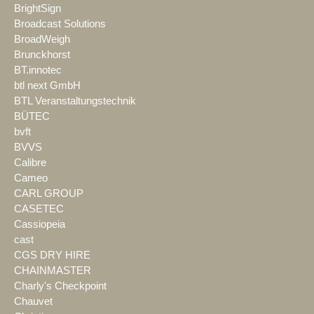
BrightSign
Broadcast Solutions
BroadWeigh
Brunckhorst
BT.innotec
btl next GmbH
BTL Veranstaltungstechnik
BÜTEC
bvft
BVVS
Calibre
Cameo
CARL GROUP
CASETEC
Cassiopeia
cast
CGS DRY HIRE
CHAINMASTER
Charly's Checkpoint
Chauvet