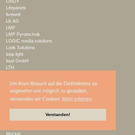
LINDY
Litepanels
livewelt
LK AG
LMP
LMP Pyrotechnik
LOGIC media solutions
Look Solutions
loop light
loud GmbH
LTH
LTT Group
Ludwig Kameraverleih
Um Ihren Besuch auf die DieReferenz so
Lupax
angenehm wie möglich zu gestalten,
LUXAV
verwenden wir Cookies
Mehr erfahren
LYNX Media Systems
m.i.b
MA Lighting
Verstanden!
mac. brand spaces
Mach Audio
Mackie