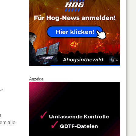
Anzeige
L-
n
em alle