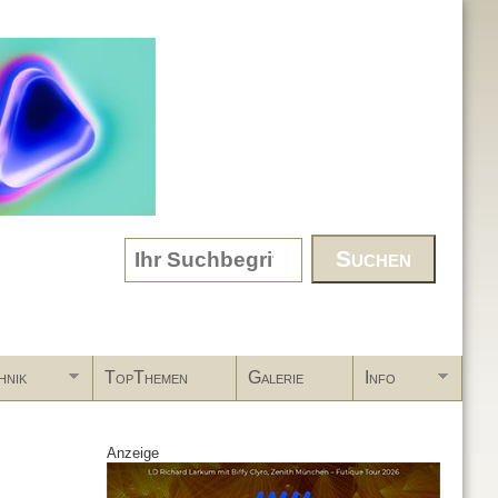
Search form
hnik
TopThemen
Galerie
Info
Anzeige