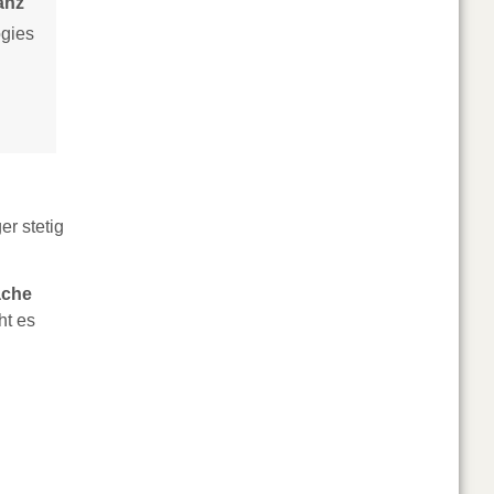
anz
ogies
er stetig
ache
ht es