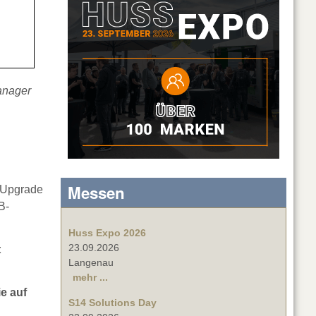
anager
Messen
 Upgrade
B-
Huss Expo 2026
23.09.2026
t
Langenau
mehr ...
e auf
S14 Solutions Day