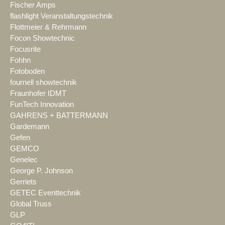
Fischer Amps
flashlight Veranstaltungstechnik
Flottmeier & Rehrmann
Focon Showtechnic
Focusrite
Fohhn
Fotoboden
fournell showtechnik
Fraunhofer IDMT
FunTech Innovation
GAHRENS + BATTERMANN
Gardemann
Gefen
GEMCO
Genelec
George P. Johnson
Gerriets
GETEC Eventtechnik
Global Truss
GLP