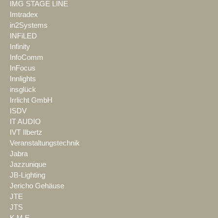
IMG STAGE LINE
Imtradex
in2Systems
INFiLED
Infinity
InfoComm
InFocus
Innlights
insglück
Irrlicht GmbH
ISDV
IT AUDIO
IVT Ilbertz
Veranstaltungstechnik
Jabra
Jazzunique
JB-Lighting
Jericho Gehäuse
JTE
JTS
K.M.E.