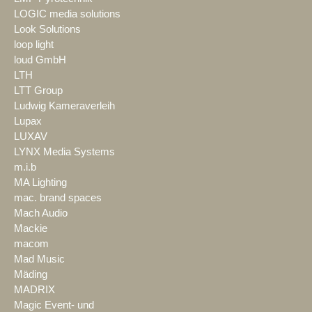
LOGIC media solutions
Look Solutions
loop light
loud GmbH
LTH
LTT Group
Ludwig Kameraverleih
Lupax
LUXAV
LYNX Media Systems
m.i.b
MA Lighting
mac. brand spaces
Mach Audio
Mackie
macom
Mad Music
Mäding
MADRIX
Magic Event- und