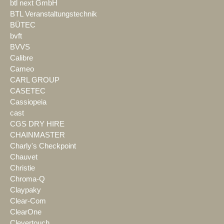
btl next GmbH
BTL Veranstaltungstechnik
BÜTEC
bvft
BVVS
Calibre
Cameo
CARL GROUP
CASETEC
Cassiopeia
cast
CGS DRY HIRE
CHAINMASTER
Charly's Checkpoint
Chauvet
Christie
Chroma-Q
Claypaky
Clear-Com
ClearOne
Clevertouch