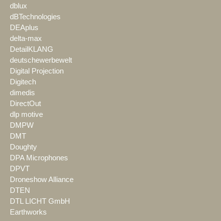
dblux
dBTechnologies
DEAplus
delta-max
DetailKLANG
deutschewerbewelt
Digital Projection
Digitech
dimedis
DirectOut
dlp motive
DMPW
DMT
Doughty
DPA Microphones
DPVT
Droneshow Alliance
DTEN
DTL LICHT GmbH
Earthworks