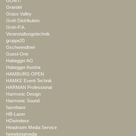
GO4IT!
Grandel
Grass Valley
Groh Distribution
Groh-P.A.
Veranstaltungstechnik
gruppe20
Gschwendtner
Guest-One
Habegger AG
Habegger Austria
HAMBURG OPEN
HAMKE Event-Technik
HARMAN Professional
Harmonic Design
Harmonic Sound
hazebase
HB-Laser
HDwireless
Headroom Media Service
heinekingmedia