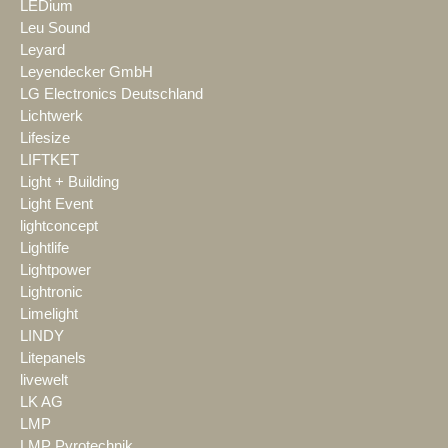
LEDium
Leu Sound
Leyard
Leyendecker GmbH
LG Electronics Deutschland
Lichtwerk
Lifesize
LIFTKET
Light + Building
Light Event
lightconcept
Lightlife
Lightpower
Lightronic
Limelight
LINDY
Litepanels
livewelt
LK AG
LMP
LMP Pyrotechnik