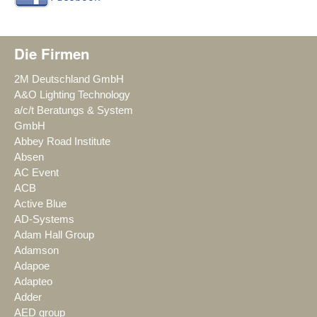
Die Firmen
2M Deutschland GmbH
A&O Lighting Technology
a/c/t Beratungs & System
GmbH
Abbey Road Institute
Absen
AC Event
ACB
Active Blue
AD-Systems
Adam Hall Group
Adamson
Adapoe
Adapteo
Adder
AED group