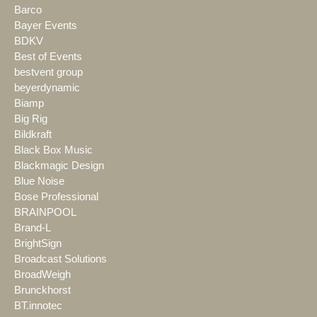
Barco
Bayer Events
BDKV
Best of Events
bestvent group
beyerdynamic
Biamp
Big Rig
Bildkraft
Black Box Music
Blackmagic Design
Blue Noise
Bose Professional
BRAINPOOL
Brand-L
BrightSign
Broadcast Solutions
BroadWeigh
Brunckhorst
BT.innotec