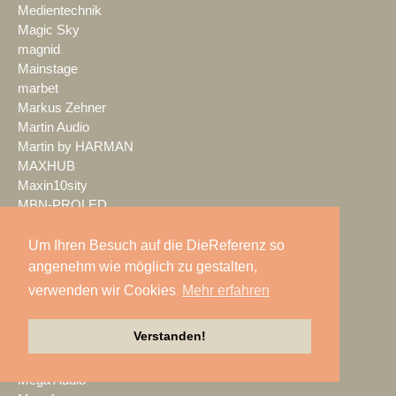
Medientechnik
Magic Sky
magnid
Mainstage
marbet
Markus Zehner
Martin Audio
Martin by HARMAN
MAXHUB
Maxin10sity
MBN-PROLED
MDS PAtec
MEDIA IN RES
Um Ihren Besuch auf die DieReferenz so
Media Resource Group
angenehm wie möglich zu gestalten,
MEDIA SPECTRUM
verwenden wir Cookies
Mehr erfahren
MediaLantic
Mediasystem
Verstanden!
MEDIA|tek
MEEVI-rent
Mega Audio